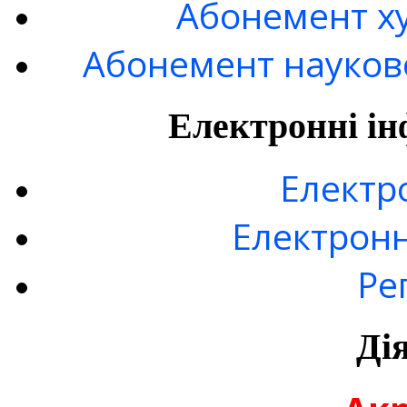
Абонемент ху
Абонемент науково
Електронні ін
Електр
Електронн
Ре
Ді