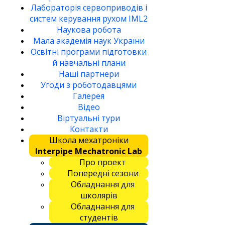
Лабораторія сервоприводів і
систем керування рухом IML2
Наукова робота
Мала академія наук України
Освітні програми підготовки
й навчальні плани
Наші партнери
Угоди з роботодавцями
Галерея
Відео
Віртуальні тури
Контакти
Школа мехатроніки
Interpipe Mechatronic Lab
Про проект
Попередні сезони
Обладнання для
школярів
Обладнання для
студентів