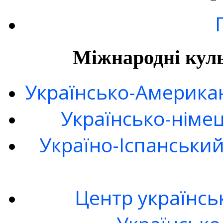
Міжнародні куль
Українсько-Американ
Українсько-німе
Україно-Іспанськи
Центр українсь