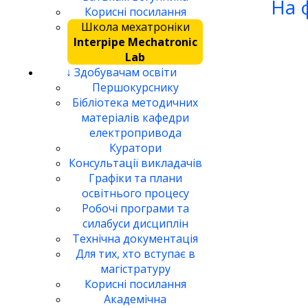
На 
Корисні посилання
Школа мехатроніки
Interpipe Mechatronic
Lab
↓ Здобувачам освіти
Першокурснику
Бібліотека методичних
матеріалів кафедри
електропривода
Куратори
Консультації викладачів
Графіки та плани
освітнього процесу
Робочі програми та
силабуси дисциплін
Технічна документація
Для тих, хто вступає в
магістратуру
Корисні посилання
Академічна