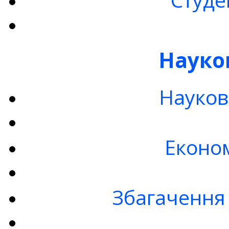
Науко
Науков
Економ
Збагачення