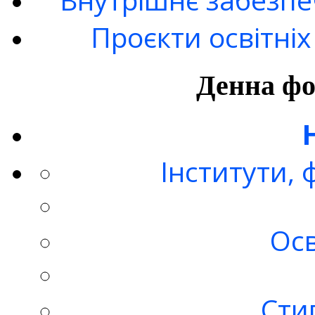
Проєкти освітні
Денна фо
Інститути,
Осв
Стип