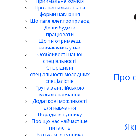
Приймальна комісія
Про спеціальність та
форми навчання
Що таке електропривод
Де ви будете
працювати
Що ти отримаєш,
навчаючись у нас
Особливості нашої
спеціальності
Споріднені
спеціальності молодших
Про с
спеціалістів
Група з англійською
мовою навчання
Додаткові можливості
для навчання
Поради вступнику
Про що нас найчастіше
Як
питають
Батькам вступника