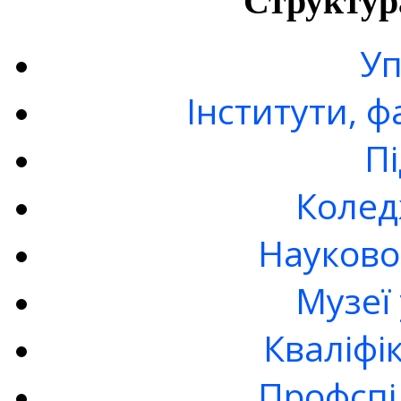
Структур
Уп
Інститути, 
П
Колед
Науково
Музеї
Кваліфі
Профспі