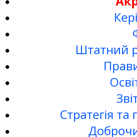
Ак
Кер
Штатний р
Прав
Осві
Зві
Стратегія та
Доброчи