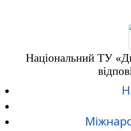
Національний ТУ «Дн
відпов
Н
Міжнаро