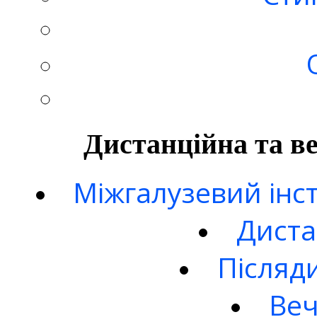
Дистанційна та в
Міжгалузевий інст
Диста
Післяд
Веч