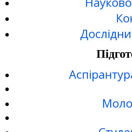
Науково
Ко
Дослідни
Підгот
Аспірантур
Моло
Студе