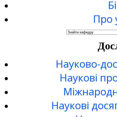
Б
Про 
Дос
Науково-дос
Наукові пр
Міжнародн
Наукові дося