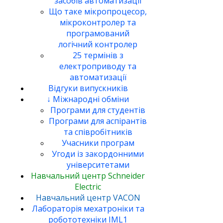
засобів автоматизації
Що таке мікропроцесор,
мікроконтролер та
програмований
логічний контролер
25 термінів з
електроприводу та
автоматизації
Відгуки випускників
↓ Міжнародні обміни
Програми для студентів
Програми для аспірантів
та співробітників
Учасники програм
Угоди із закордонними
університетами
Навчальний центр Schneider
Electric
Навчальний центр VACON
Лабораторія мехатроніки та
робототехніки IML1