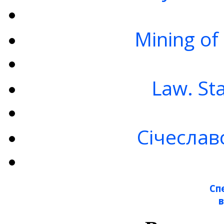
Mining of
Law. St
Січеслав
Сп
в