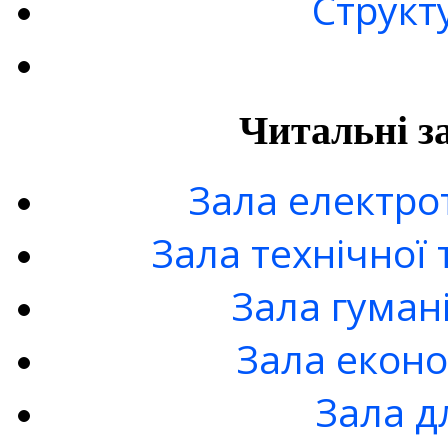
Структ
Читальні з
Зала електро
Зала технічної 
Зала гуман
Зала еконо
Зала д