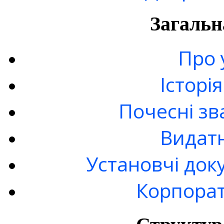
Загальн
Про 
Історі
Почесні зв
Видатн
Установчі док
Корпорат