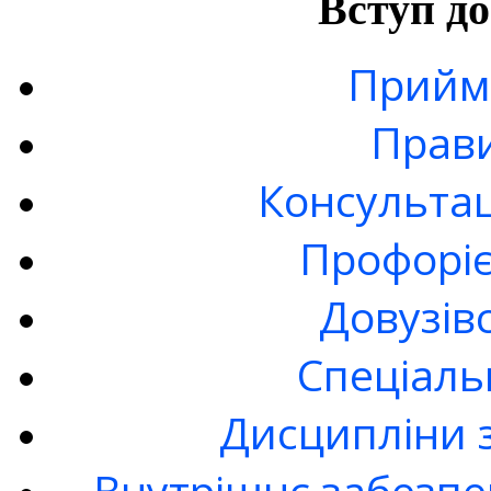
Вступ до
Прийма
Прав
Консультац
Профоріє
Довузів
Спецiаль
Дисципліни 
Внутрішнє забезпе