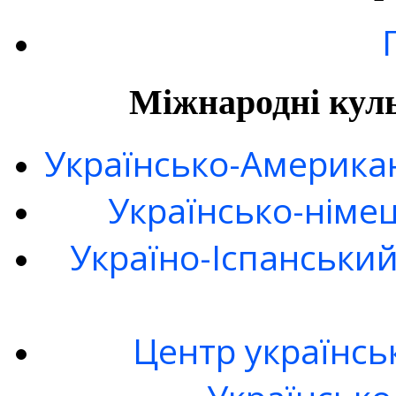
Міжнародні куль
Українсько-Американ
Українсько-німе
Україно-Іспанськи
Центр українсь