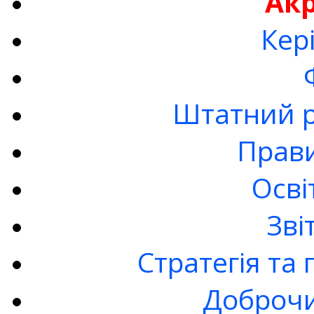
Ак
Кер
Штатний р
Прав
Осві
Зві
Стратегія та
Доброчи