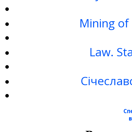
Mining of
Law. St
Січеслав
Сп
в