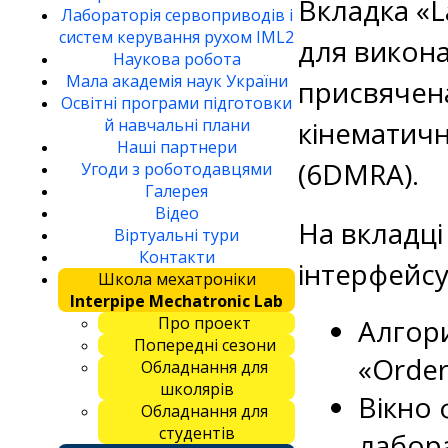
Вкладка «L
Лабораторія сервоприводів і
систем керування рухом IML2
для викона
Наукова робота
Мала академія наук України
присвячена
Освітні програми підготовки
й навчальні плани
кінематичн
Наші партнери
(6DMRA).
Угоди з роботодавцями
Галерея
Відео
На вкладці
Віртуальні тури
Контакти
інтерфейсу
Школа мехатроніки
Interpipe Mechatronic Lab
Про проект
Алгор
Попередні сезони
«Order
Обладнання для
школярів
Вікно 
Обладнання для
студентів
лабора