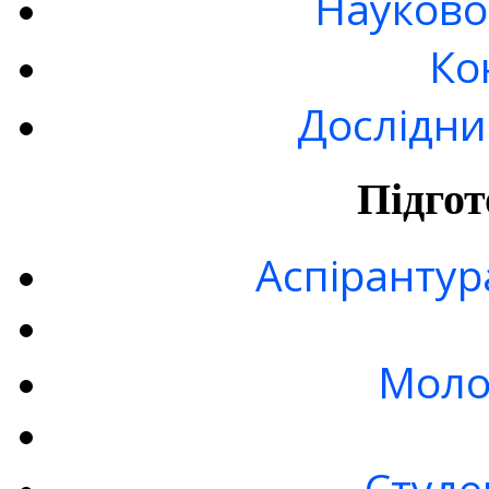
Науково
Ко
Дослідни
Підгот
Аспірантур
Моло
Студе