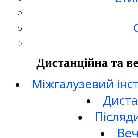
Дистанційна та в
Міжгалузевий інст
Диста
Післяд
Веч