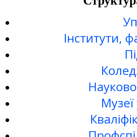
Структур
Уп
Інститути, 
П
Колед
Науково
Музеї
Кваліфі
Профспі