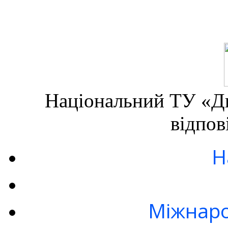
Національний ТУ «Дн
відпов
Н
Міжнаро