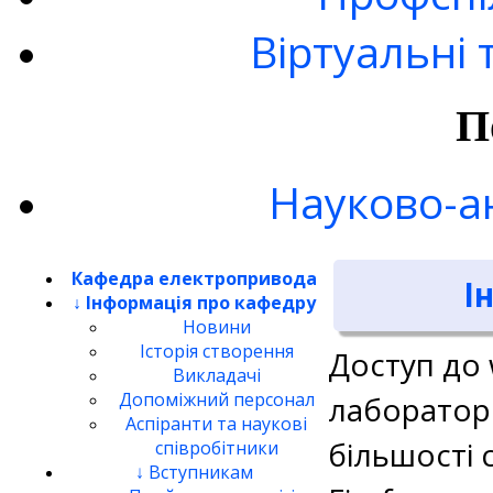
Віртуальні 
П
Науково-а
Кафедра електропривода
І
↓ Інформація про кафедру
Новини
Історія створення
Доступ до 
Викладачі
Допоміжний персонал
лаборатор
Аспіранти та наукові
більшості 
співробітники
↓ Вступникам