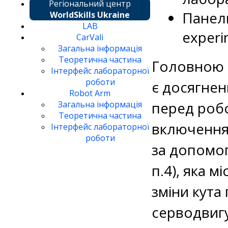
Регіональний центр
Панел
WorldSkills Ukraine
LAB
experi
CarVali
Загальна інформація
Теоретична частина
Головною 
Інтерфейс лабораторної
роботи
є досягнен
Robot Arm
перед роб
Загальна інформація
Теоретична частина
включення 
Інтерфейс лабораторної
роботи
за допомог
п.4), яка 
зміни кут
серводвиг