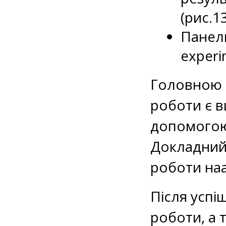
(рис.13
Панел
experi
Головною 
роботи є 
допомого
Докладний
роботи наа
Після успі
роботи, а 