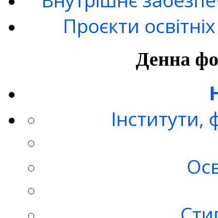
Проєкти освітні
Денна фо
Інститути,
Осв
Стип