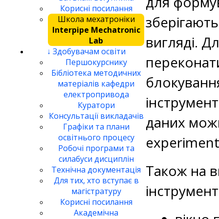
для формув
Корисні посилання
зберігають
Школа мехатроніки
Interpipe Mechatronic
вигляді. Д
Lab
↓ Здобувачам освіти
переконати
Першокурснику
Бібліотека методичних
блокування
матеріалів кафедри
електропривода
інструмент
Куратори
Консультації викладачів
даних можн
Графіки та плани
освітнього процесу
experiment
Робочі програми та
силабуси дисциплін
Також на в
Технічна документація
Для тих, хто вступає в
інструмент
магістратуру
Корисні посилання
Академічна
вікно 