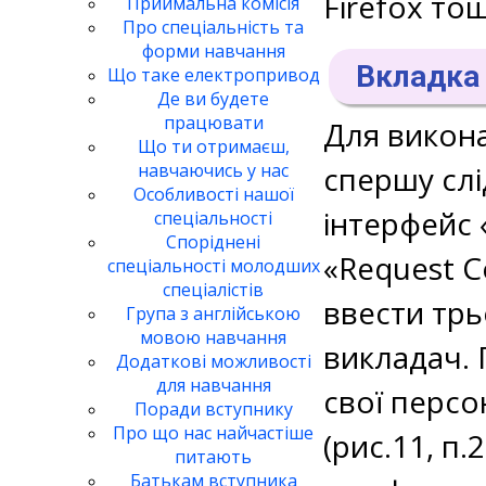
Firefox тощ
Приймальна комісія
Про спеціальність та
форми навчання
Вкладка
Що таке електропривод
Де ви будете
працювати
Для викон
Що ти отримаєш,
спершу слі
навчаючись у нас
Особливості нашої
інтерфейс
спеціальності
Споріднені
«Request Co
спеціальності молодших
спеціалістів
ввести трь
Група з англійською
мовою навчання
викладач. 
Додаткові можливості
для навчання
свої персон
Поради вступнику
Про що нас найчастіше
(рис.11, п.
питають
Батькам вступника