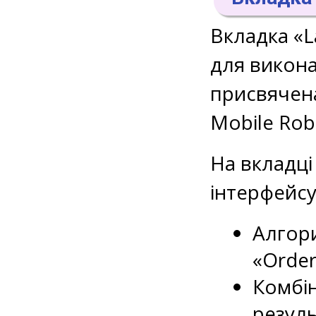
Вкладка «L
для викона
присвячена
Mobile Rob
На вкладці
інтерфейсу
Алгор
«Order
Комбін
резул