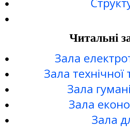
Структ
Читальні з
Зала електро
Зала технічної 
Зала гуман
Зала еконо
Зала д