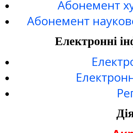
Абонемент ху
Абонемент науково
Електронні ін
Електр
Електронн
Ре
Ді