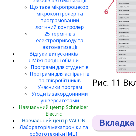
засобів автоматизації
Що таке мікропроцесор,
мікроконтролер та
програмований
логічний контролер
25 термінів з
електроприводу та
автоматизації
Відгуки випускників
↓ Міжнародні обміни
Програми для студентів
Програми для аспірантів
Рис. 11 В
та співробітників
Учасники програм
Угоди із закордонними
університетами
Навчальний центр Schneider
Electric
Навчальний центр VACON
Вкладка 
Лабораторія мехатроніки та
робототехніки IML1