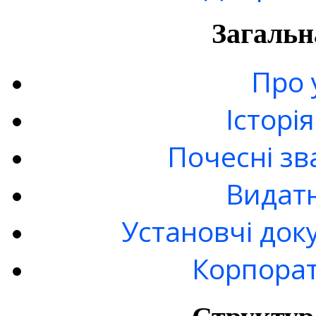
Загальн
Про 
Історі
Почесні зв
Видатн
Установчі док
Корпорат