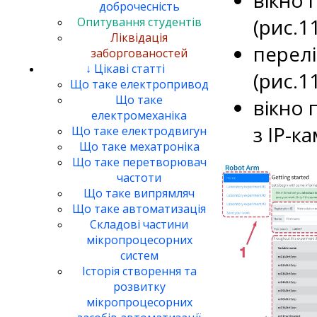
доброчесність
(рис.11
Опитування студентів
Ліквідація
перелі
заборгованостей
↓ Цікаві статті
(рис.11
Що таке електропривод
Що таке
вікно 
електромеханіка
з IP-ка
Що таке електродвигун
Що таке мехатроніка
Що таке перетворювач
частоти
Що таке випрямляч
Що таке автоматизація
Складові частини
мікропроцесорних
систем
Історія створення та
розвитку
мікропроцесорних