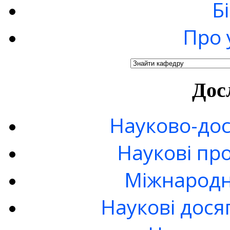
Б
Про 
Дос
Науково-дос
Наукові пр
Міжнародн
Наукові дося