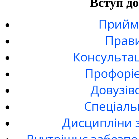
Вступ до
Прийма
Прав
Консультац
Профоріє
Довузів
Спецiаль
Дисципліни 
Внутрішнє забезпе