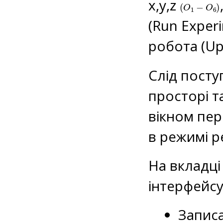
(
O
1
−
O
6
)
x,y,z
(Run Exper
робота (Up
Слід пост
просторі т
вікном пер
в режимі р
На вкладці
інтерфейсу
Записа