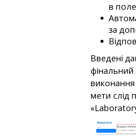
в пол
Автом
за доп
Відпов
Введені да
фінальний 
виконання 
мети слід 
«Laborator