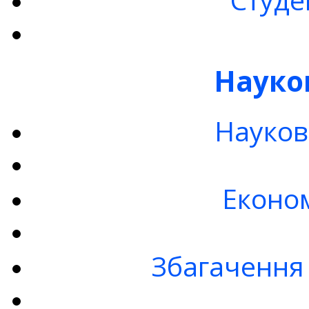
Науко
Науков
Економ
Збагачення