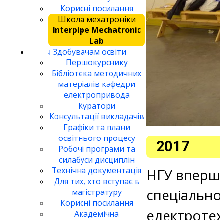
Корисні посилання
Школа мехатроніки
Interpipe Mechatronic
Lab
↓ Здобувачам освіти
Першокурснику
Бібліотека методичних
матеріалів кафедри
електропривода
Куратори
Консультації викладачів
Графіки та плани
освітнього процесу
2017
Робочі програми та
силабуси дисциплін
Технічна документація
НГУ вперш
Для тих, хто вступає в
спеціально
магістратуру
Корисні посилання
електротех
Академічна