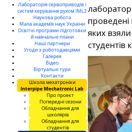
Лабораторія сервоприводів і
лаборатор
систем керування рухом IML2
Наукова робота
проведені 
Мала академія наук України
яких взяли
Освітні програми підготовки
й навчальні плани
студентів 
Наші партнери
Угоди з роботодавцями
Галерея
Відео
Віртуальні тури
Контакти
Школа мехатроніки
Interpipe Mechatronic Lab
Про проект
Попередні сезони
Обладнання для
школярів
Обладнання для
студентів