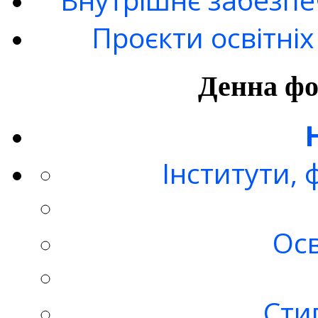
Проєкти освітні
Денна фо
Інститути,
Осв
Стип