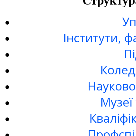
Структур
Уп
Інститути, 
П
Колед
Науково
Музеї
Кваліфі
Профспі