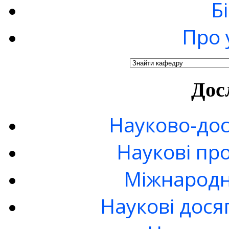
Б
Про 
Дос
Науково-дос
Наукові пр
Міжнародн
Наукові дося