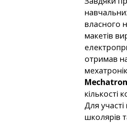
Завдяки п
навчальни
власного н
макетів ви
електропр
отримав на
мехатронік
Mechatron
кількості 
Для участі
школярів т