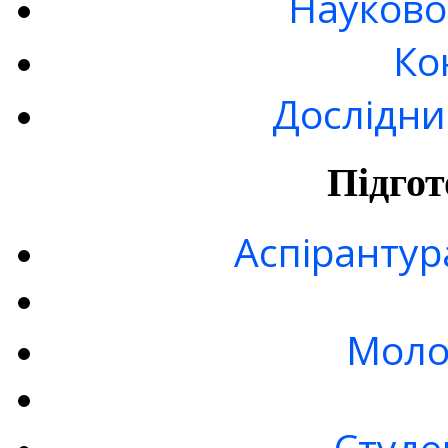
Науково
Ко
Дослідни
Підгот
Аспірантур
Моло
Студе