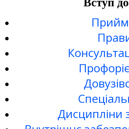
Вступ до
Прийма
Прав
Консультац
Профоріє
Довузів
Спецiаль
Дисципліни 
Внутрішнє забезпе