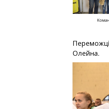
Команд
Переможці 
Олейна.