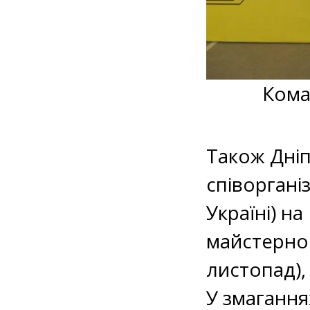
Кома
Також Дніп
співоргані
Україні) н
майстерност
листопад),
У змагання