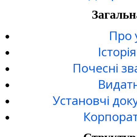
Загальн
Про 
Історі
Почесні зв
Видатн
Установчі док
Корпорат