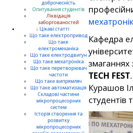
доброчесність
професійн
Опитування студентів
Ліквідація
мехатронік
заборгованостей
↓ Цікаві статті
Що таке електропривод
Кафедра е
Що таке
електромеханіка
університе
Що таке електродвигун
змаганнях 
Що таке мехатроніка
Що таке перетворювач
TECH FEST
частоти
Що таке випрямляч
Курашов Іл
Що таке автоматизація
Складові частини
студентів 
мікропроцесорних
систем
Історія створення та
розвитку
мікропроцесорних