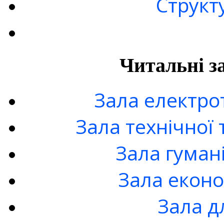
Структ
Читальні з
Зала електро
Зала технічної 
Зала гуман
Зала еконо
Зала д