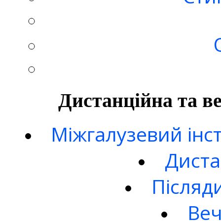
Дистанційна та в
Міжгалузевий інст
Диста
Післяд
Веч