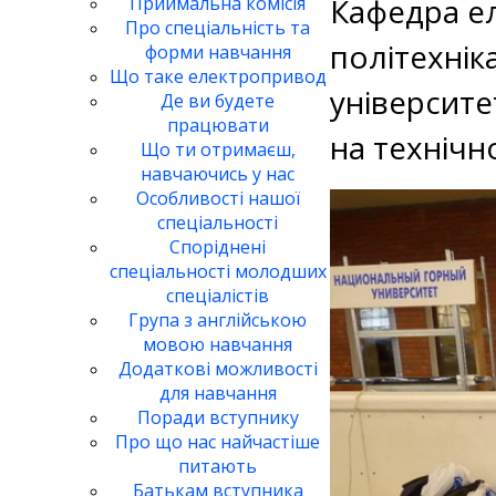
Кафедра е
Приймальна комісія
Про спеціальність та
політехнік
форми навчання
Що таке електропривод
університе
Де ви будете
працювати
на технічн
Що ти отримаєш,
навчаючись у нас
Особливості нашої
спеціальності
Споріднені
спеціальності молодших
спеціалістів
Група з англійською
мовою навчання
Додаткові можливості
для навчання
Поради вступнику
Про що нас найчастіше
питають
Батькам вступника