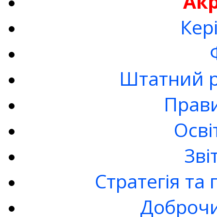
Ак
Кер
Штатний р
Прав
Осві
Зві
Стратегія та
Доброчи