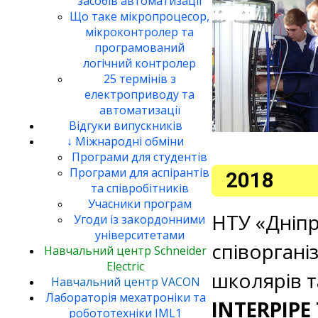
засобів автоматизації
Що таке мікропроцесор,
мікроконтролер та
програмований
логічний контролер
25 термінів з
електроприводу та
автоматизації
Відгуки випускників
↓ Міжнародні обміни
Програми для студентів
Програми для аспірантів
2018
та співробітників
Учасники програм
НТУ «Дніпр
Угоди із закордонними
університетами
співоргані
Навчальний центр Schneider
Electric
школярів т
Навчальний центр VACON
Лабораторія мехатроніки та
INTERPIPE
робототехніки IML1