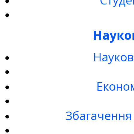
Науко
Науков
Економ
Збагачення