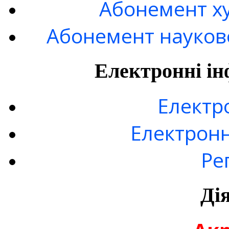
Абонемент ху
Абонемент науково
Електронні ін
Електр
Електронн
Ре
Ді