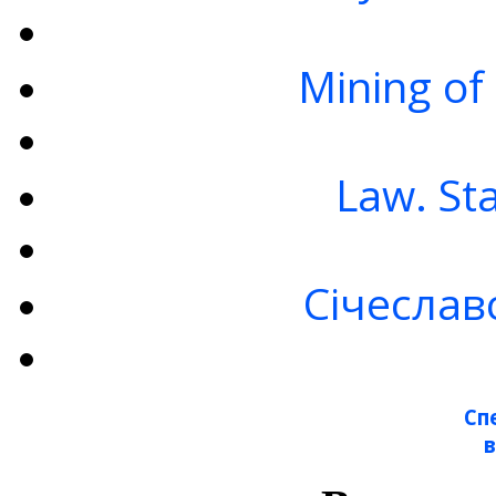
Mining of
Law. St
Січеслав
Сп
в