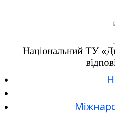
Національний ТУ «Дн
відпов
Н
Міжнаро