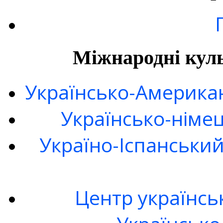
Міжнародні куль
Українсько-Американ
Українсько-німе
Україно-Іспанськи
Центр українсь