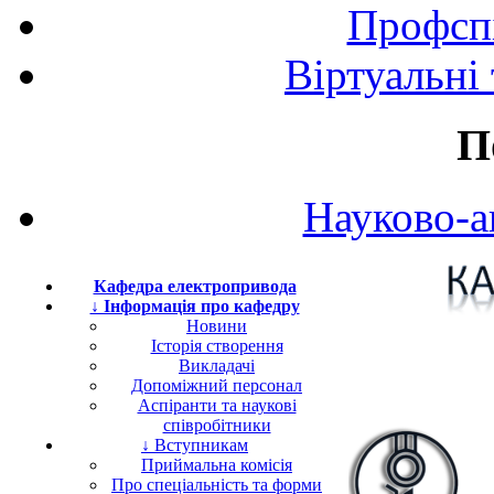
Профспі
Віртуальні
П
Науково-а
Кафедра електропривода
↓ Інформація про кафедру
Новини
Історія створення
Викладачі
Допоміжний персонал
Аспіранти та наукові
співробітники
↓ Вступникам
Приймальна комісія
Про спеціальність та форми