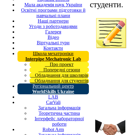
студенти.
Мала академія наук України
Освітні програми підготовки й
навчальні плани
Наші партнери
Угоди з роботодавцями
Галерея
Відео
Віртуальні тури
Контакти
Школа мехатроніки
Interpipe Mechatronic Lab
Про проект
Попередні сезони
Обладнання для школярів
Обладнання для студентів
Регіональний центр
WorldSkills Ukraine
LAB
CarVali
Загальна інформація
Теоретична частина
Інтерфейс лабораторної
роботи
Robot Arm
Загальна інформація