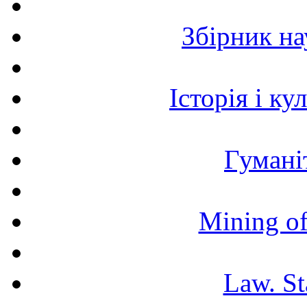
Збірник н
Історія і к
Гумані
Mining of
Law. St