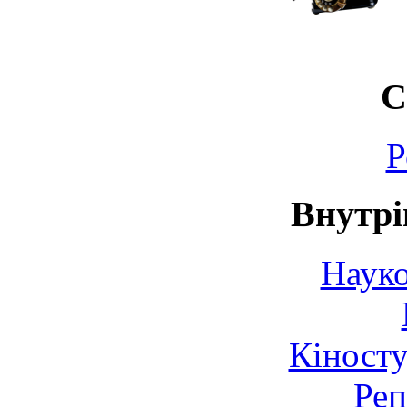
С
Р
Внутрі
Науко
Кіносту
Реп