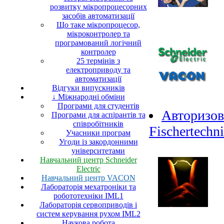
розвитку мікропроцесорних
засобів автоматизації
Що таке мікропроцесор,
мікроконтролер та
програмований логічний
контролер
25 термінів з
електроприводу та
автоматизації
Відгуки випускників
↓ Міжнародні обміни
Програми для студентів
Авторизов
Програми для аспірантів та
співробітників
Fischertechn
Учасники програм
Угоди із закордонними
університетами
Навчальний центр Schneider
Electric
Навчальний центр VACON
Лабораторія мехатроніки та
робототехніки IML1
Лабораторія сервоприводів і
систем керування рухом IML2
Наукова робота