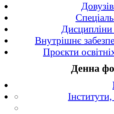
Довузів
Спецiаль
Дисципліни 
Внутрішнє забезпе
Проєкти освітні
Денна фо
Інститути,