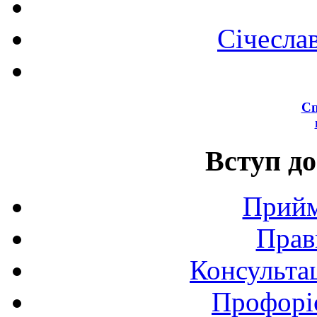
Січесла
Сп
Вступ до
Прийм
Прав
Консультац
Профоріє