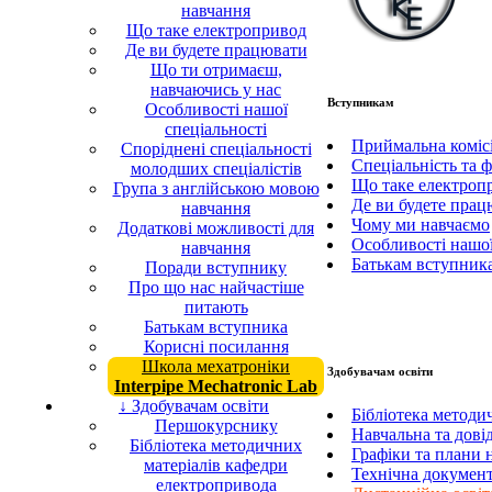
навчання
Що таке електропривод
Де ви будете працювати
Що ти отримаєш,
навчаючись у нас
Вступникам
Особливості нашої
спеціальності
Приймальна комі
Споріднені спеціальності
Спеціальність та 
молодших спеціалістів
Що таке електроп
Група з англійською мовою
Де ви будете пра
навчання
Чому ми навчаємо
Додаткові можливості для
Особливості нашої
навчання
Батькам вступник
Поради вступнику
Про що нас найчастіше
питають
Батькам вступника
Корисні посилання
Школа мехатроніки
Здобувачам освіти
Interpipe Mechatronic Lab
↓ Здобувачам освіти
Бібліотека методи
Першокурснику
Навчальна та дові
Бібліотека методичних
Графіки та плани 
матеріалів кафедри
Технічна документ
електропривода