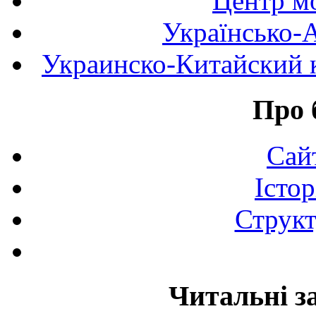
Центр мо
Українсько-
Украинско-Китайский к
Про 
Сай
Істор
Структ
Читальні з