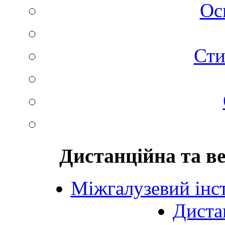
Ос
Сти
Дистанційна та в
Міжгалузевий інст
Диста