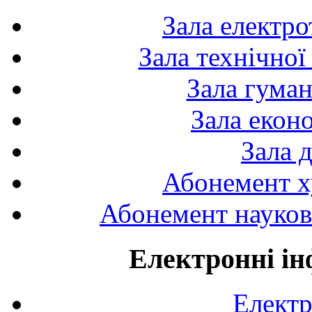
Зала електро
Зала технічної
Зала гуман
Зала екон
Зала 
Абонемент х
Абонемент науково
Електронні ін
Електр