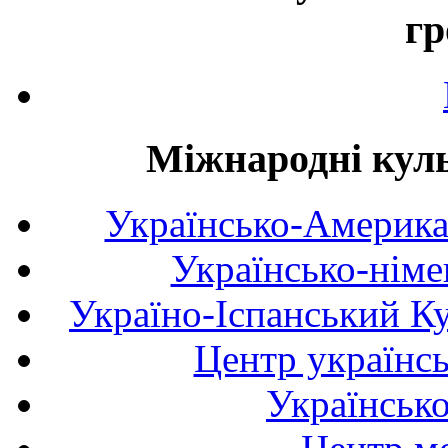
гр
Міжнародні куль
Українсько-Америка
Українсько-німе
Україно-Іспанський К
Центр українсь
Українськ