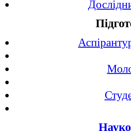
Дослідн
Підгот
Аспірантур
Моло
Студе
Науко