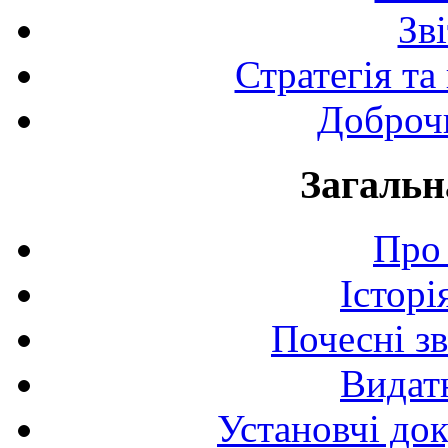
Зв
Стратегія та
Доброчи
Загальн
Про 
Історі
Почесні з
Видат
Установчі до