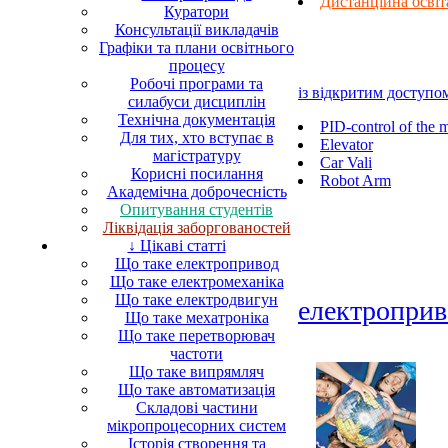
Дистанційна осві
Куратори
Консультації викладачів
Графіки та плани освітнього
процесу
Робочі програми та
із відкритим доступо
силабуси дисциплін
Технічна документація
PID-control of the 
Для тих, хто вступає в
Elevator
магістратуру
Car Vali
Корисні посилання
Robot Arm
Академічна доброчесність
Опитування студентів
Ліквідація заборгованостей
↓ Цікаві статті
Що таке електропривод
Що таке електромеханіка
Що таке електродвигун
електроприв
Що таке мехатроніка
Що таке перетворювач
частоти
Що таке випрямляч
Що таке автоматизація
Складові частини
мікропроцесорних систем
Історія створення та