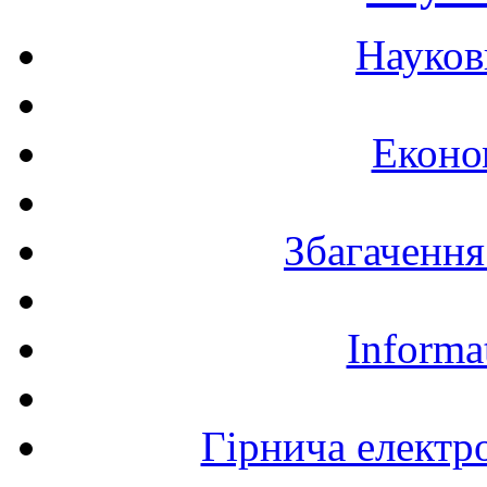
Науков
Еконо
Збагачення
Informa
Гірнича електр