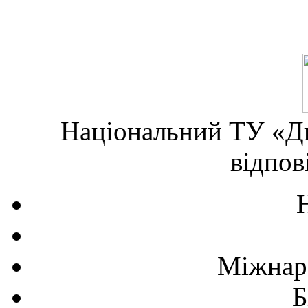
Національний ТУ «Дн
відпов
Міжнаро
Б