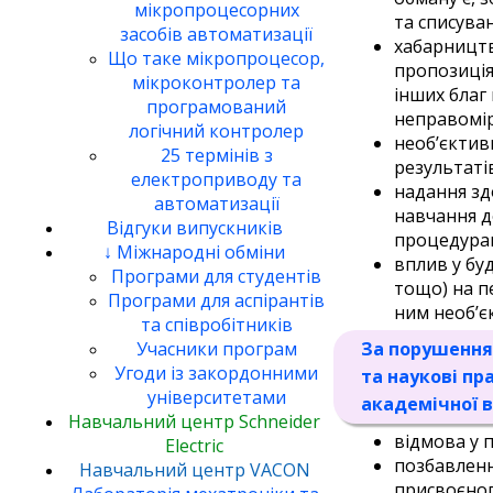
мікропроцесорних
та списуван
засобів автоматизації
хабарництв
Що таке мікропроцесор,
пропозиція
мікроконтролер та
інших благ
програмований
неправомір
логічний контролер
необ’єктив
25 термінів з
результаті
електроприводу та
надання зд
автоматизації
навчання д
Відгуки випускників
процедура
↓ Міжнародні обміни
вплив у бу
Програми для студентів
тощо) на п
Програми для аспірантів
ним необ’є
та співробітників
За порушення 
Учасники програм
Угоди із закордонними
та наукові пр
університетами
академічної в
Навчальний центр Schneider
відмова у 
Electric
позбавленн
Навчальний центр VACON
присвоєног