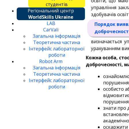
освіти, що маю
студентів
управління закл
Регіональний центр
здобувачів освіт
WorldSkills Ukraine
LAB
Порядок вияв
CarVali
доброчесност
Загальна інформація
визначається у
Теоретична частина
урахуванням вим
Інтерфейс лабораторної
роботи
Кожна особа, сто
Robot Arm
доброчесності, ма
Загальна інформація
Теоретична частина
ознайомлюв
Інтерфейс лабораторної
порушення 
роботи
особисто а
відмовитис
порушення 
знати про д
встановлен
академічно
оскаржити 