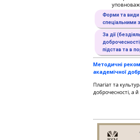
уповноваже
Форми та види 
спеціальними 
За дії (бездія
доброчесності,
підстав та в п
Методичні рекоме
академічної добр
Плагіат та культу
доброчесності, а й