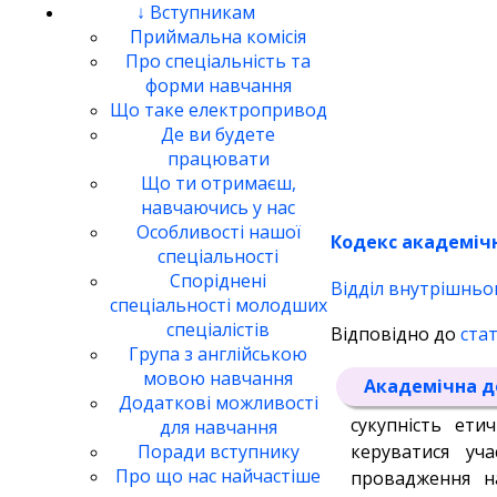
↓ Вступникам
Приймальна комісія
Про спеціальність та
форми навчання
Що таке електропривод
Де ви будете
працювати
Що ти отримаєш,
навчаючись у нас
Особливості нашої
Кодекс академічн
спеціальності
Споріднені
Відділ внутрішньо
спеціальності молодших
спеціалістів
Відповідно до
стат
Група з англійською
мовою навчання
Академічна д
Додаткові можливості
сукупність ет
для навчання
керуватися уч
Поради вступнику
Про що нас найчастіше
провадження на