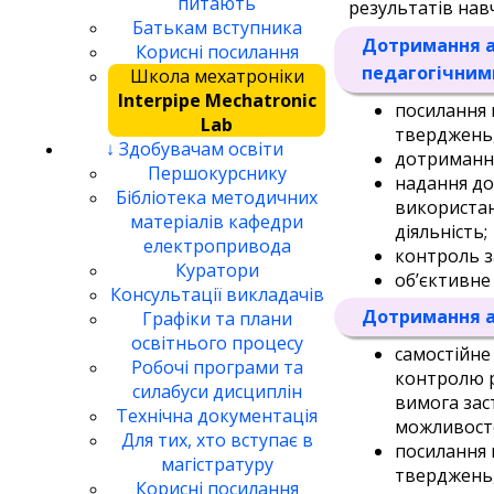
питають
результатів нав
Батькам вступника
Дотримання а
Корисні посилання
педагогічним
Школа мехатроніки
Interpipe Mechatronic
посилання 
Lab
тверджень,
↓ Здобувачам освіти
дотримання
Першокурснику
надання до
Бібліотека методичних
використан
матеріалів кафедри
діяльність;
електропривода
контроль з
Куратори
об’єктивне
Консультації викладачів
Дотримання а
Графіки та плани
освітнього процесу
самостійне
Робочі програми та
контролю р
силабуси дисциплін
вимога зас
Технічна документація
можливосте
Для тих, хто вступає в
посилання 
магістратуру
тверджень,
Корисні посилання