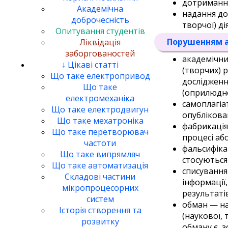
дотримання
Академічна
надання до
доброчесність
творчої) д
Опитування студентів
Порушенням а
Ліквідація
заборгованостей
академічни
↓ Цікаві статті
(творчих) 
Що таке електропривод
дослідженн
Що таке
(оприлюдне
електромеханіка
самоплагіа
Що таке електродвигун
опублікова
Що таке мехатроніка
фабрикація
Що таке перетворювач
процесі аб
частоти
фальсифіка
Що таке випрямляч
стосуються
Що таке автоматизація
списування
Складові частини
інформації
мікропроцесорних
результаті
систем
обман — на
Історія створення та
(наукової, 
розвитку
обману є, з