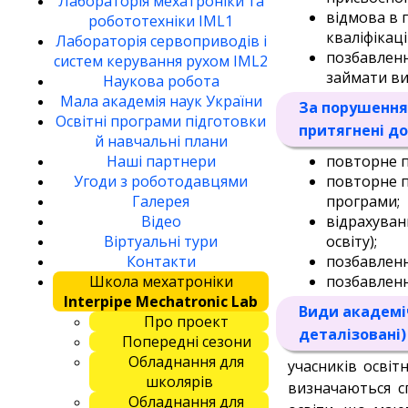
Лабораторія мехатроніки та
відмова в 
робототехніки IML1
кваліфікаці
Лабораторія сервоприводів і
позбавленн
систем керування рухом IML2
займати ви
Наукова робота
Мала академія наук України
За порушення
Освітні програми підготовки
притягнені до
й навчальні плани
повторне п
Наші партнери
повторне п
Угоди з роботодавцями
програми;
Галерея
відрахуванн
Відео
освіту);
Віртуальні тури
позбавленн
Контакти
позбавленн
Школа мехатроніки
Interpipe Mechatronic Lab
Види академіч
Про проект
деталізовані)
Попередні сезони
Обладнання для
учасників освіт
школярів
визначаються с
Обладнання для