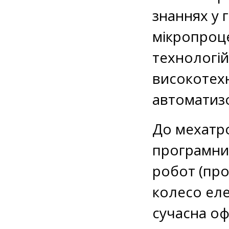
знаннях у 
мікропроце
технологій
високотех
автоматиз
До мехатро
програмни
робот (пр
колесо еле
сучасна оф