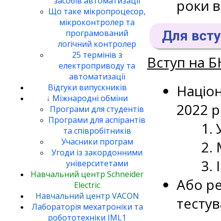
засобів автоматизації
роки в
Що таке мікропроцесор,
мікроконтролер та
Для всту
програмований
логічний контролер
25 термінів з
Вступ на 
електроприводу та
автоматизації
Націо
Відгуки випускників
↓ Міжнародні обміни
2022 р
Програми для студентів
Програми для аспірантів
та співробітників
Учасники програм
Угоди із закордонними
університетами
Навчальний центр Schneider
Або р
Electric
Навчальний центр VACON
тестув
Лабораторія мехатроніки та
робототехніки IML1