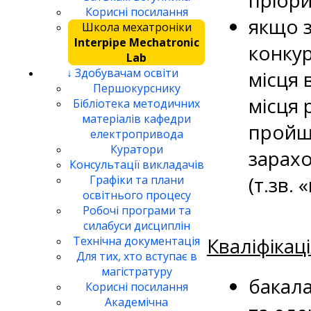
пріори
Корисні посилання
якщо з
Школа мехатроніки
Interpipe Mechatronic
конкур
Lab
↓ Здобувачам освіти
місця 
Першокурснику
місця 
Бібліотека методичних
матеріалів кафедри
пройшо
електропривода
Куратори
зарах
Консультації викладачів
(т.зв. 
Графіки та плани
освітнього процесу
Робочі програми та
силабуси дисциплін
Кваліфікац
Технічна документація
Для тих, хто вступає в
магістратуру
бакала
Корисні посилання
Академічна