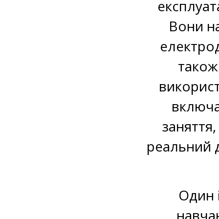
експлуат
Вони н
електрод
також
використ
включає
заняття
реальний д
Один 
навча