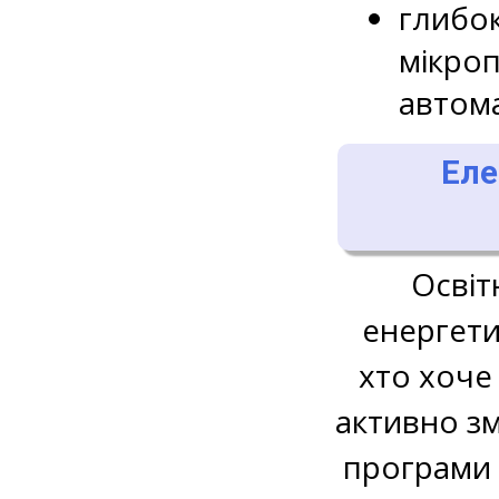
глибок
мікроп
автома
Еле
Освіт
енергети
хто хоче
активно зм
програми 