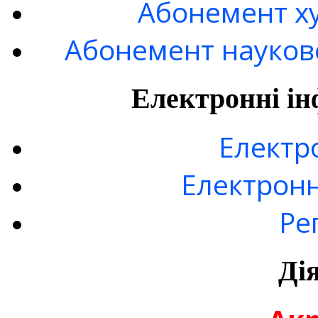
Абонемент ху
Абонемент науково
Електронні ін
Електр
Електронн
Ре
Ді