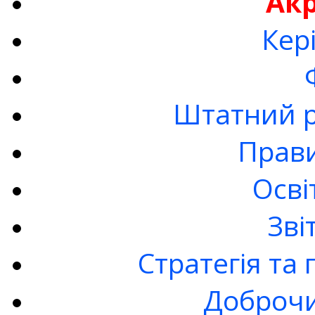
Ак
Кер
Штатний р
Прав
Осві
Зві
Стратегія та
Доброчи