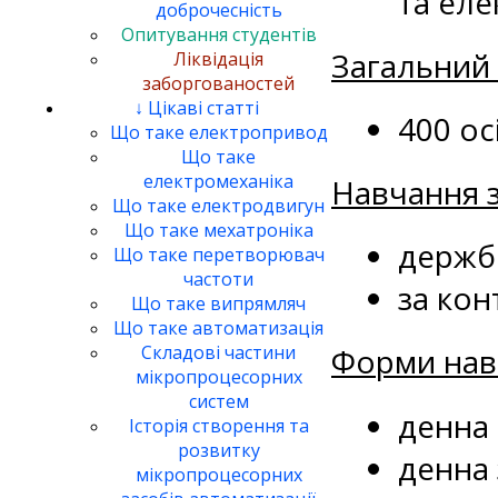
та еле
доброчесність
Опитування студентів
Загальний
Ліквідація
заборгованостей
↓ Цікаві статті
400 ос
Що таке електропривод
Що таке
електромеханіка
Навчання з
Що таке електродвигун
Що таке мехатроніка
держб
Що таке перетворювач
частоти
за кон
Що таке випрямляч
Що таке автоматизація
Форми нав
Складові частини
мікропроцесорних
систем
денна 
Історія створення та
розвитку
денна 
мікропроцесорних