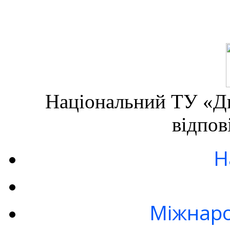
Національний ТУ «Дн
відпов
Н
Міжнаро