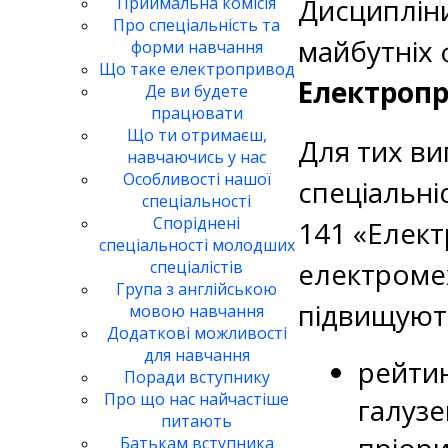
Дисципліни
Приймальна комісія
Про спеціальність та
майбутніх 
форми навчання
Що таке електропривод
Електропр
Де ви будете
працювати
Що ти отримаєш,
Для тих ви
навчаючись у нас
Особливості нашої
спеціальні
спеціальності
Споріднені
141 «Елект
спеціальності молодших
електро­мех
спеціалістів
Група з англійською
підвищуют
мовою навчання
Додаткові можливості
для навчання
рейти
Поради вступнику
Про що нас найчастіше
галузе
питають
Батькам вступника