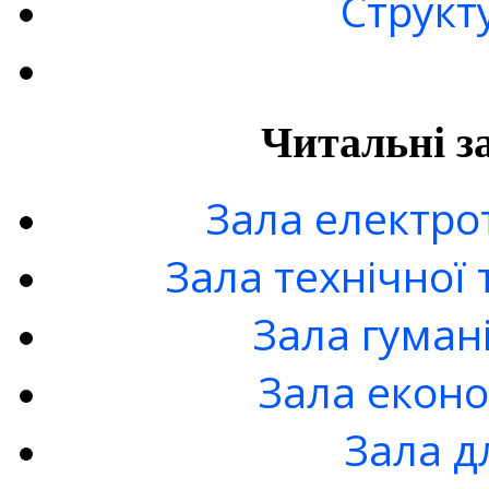
Структ
Читальні з
Зала електро
Зала технічної 
Зала гуман
Зала еконо
Зала д