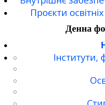
Проєкти освітні
Денна фо
Інститути,
Осв
Стип