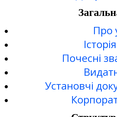
Загальн
Про 
Історі
Почесні зв
Видатн
Установчі док
Корпорат