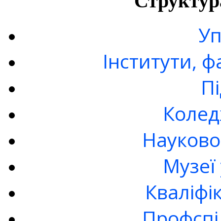
Структур
Уп
Інститути, 
П
Колед
Науково
Музеї
Кваліфі
Профспі