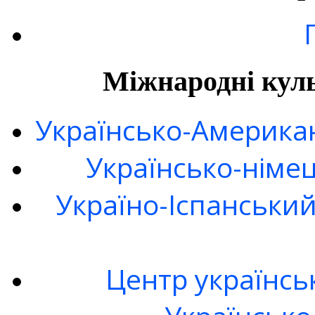
Міжнародні куль
Українсько-Американ
Українсько-німе
Україно-Іспанськи
Центр українсь