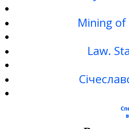
Mining of
Law. St
Січеслав
Сп
в