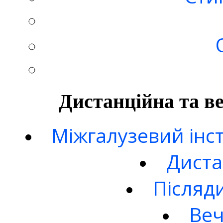
Дистанційна та в
Міжгалузевий інст
Диста
Післяд
Веч