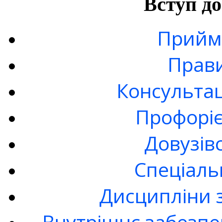
Вступ до
Прийма
Прав
Консультац
Профоріє
Довузів
Спецiаль
Дисципліни 
Внутрішнє забезпе