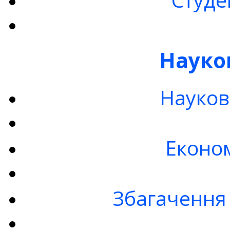
Науко
Науков
Економ
Збагачення