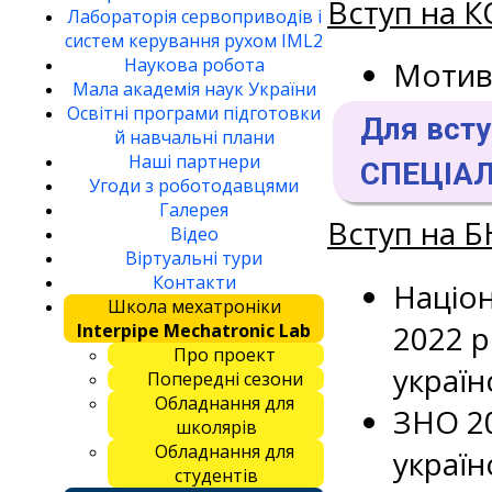
Вступ на 
Лабораторія сервоприводів і
систем керування рухом IML2
Наукова робота
Мотив
Мала академія наук України
Освітні програми підготовки
Для вст
й навчальні плани
Наші партнери
СПЕЦІАЛ
Угоди з роботодавцями
Галерея
Вступ на 
Відео
Віртуальні тури
Контакти
Націо
Школа мехатроніки
2022 р
Interpipe Mechatronic Lab
Про проект
україн
Попередні сезони
Обладнання для
ЗНО 20
школярів
Обладнання для
україн
студентів