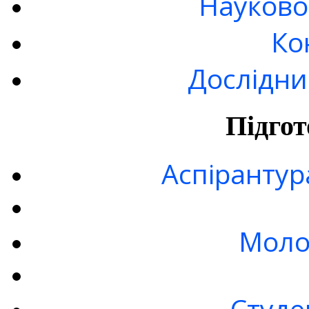
Науково
Ко
Дослідни
Підгот
Аспірантур
Моло
Студе