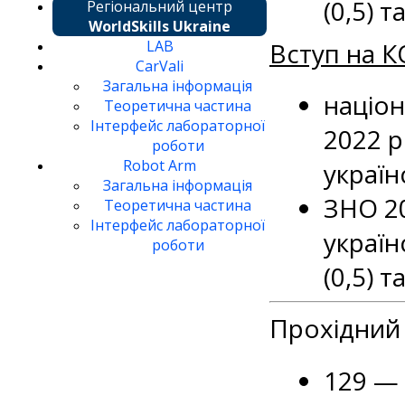
(0,5) т
Регіональний центр
WorldSkills Ukraine
Вступ на 
LAB
CarVali
Загальна інформація
націо
Теоретична частина
Інтерфейс лабораторної
2022 р
роботи
Robot Arm
україн
Загальна інформація
ЗНО 20
Теоретична частина
Інтерфейс лабораторної
україн
роботи
(0,5) 
Прохідний 
129 — 