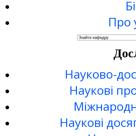
Б
Про 
Дос
Науково-дос
Наукові пр
Міжнародн
Наукові дося