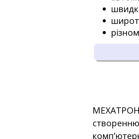
швидке
широт
різном
МЕХАТРОНІК
створенню 
комп’ютерн