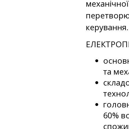
механічної
перетворюв
керування.
ЕЛЕКТРОП
основн
та мех
складо
технол
голов
60% вс
спожив