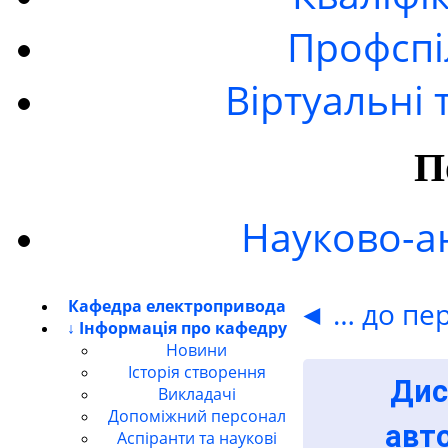
Профспі
Віртуальні 
П
Науково-ан
Кафедра електропривода
◄ … до пер
↓ Інформація про кафедру
Новини
Історія створення
Дис
Викладачі
Допоміжний персонал
авт
Аспіранти та наукові