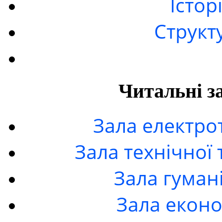
Істор
Структ
Читальні з
Зала електро
Зала технічної 
Зала гуман
Зала еконо