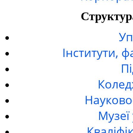
Структур
Уп
Інститути, 
П
Колед
Науково
Музеї
Кваліфі