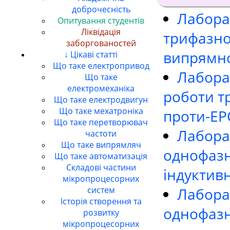
доброчесність
Лабора
Опитування студентів
Ліквідація
трифазно
заборгованостей
випрямно
↓ Цікаві статті
Що таке електропривод
Лабора
Що таке
електромеханіка
роботи т
Що таке електродвигун
Що таке мехатроніка
проти-ЕРС
Що таке перетворювач
Лабора
частоти
Що таке випрямляч
однофазн
Що таке автоматизація
Складові частини
індуктив
мікропроцесорних
Лабора
систем
Історія створення та
однофазн
розвитку
мікропроцесорних