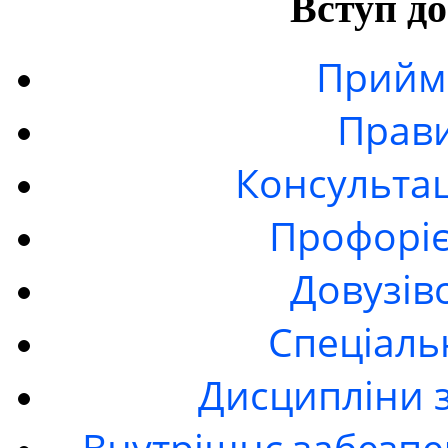
Вступ до
Прийма
Прав
Консультац
Профоріє
Довузів
Спецiаль
Дисципліни 
Внутрішнє забезпе