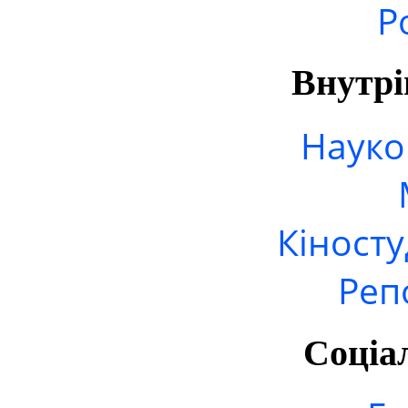
Р
Внутрі
Науко
Кіносту
Реп
Соціа