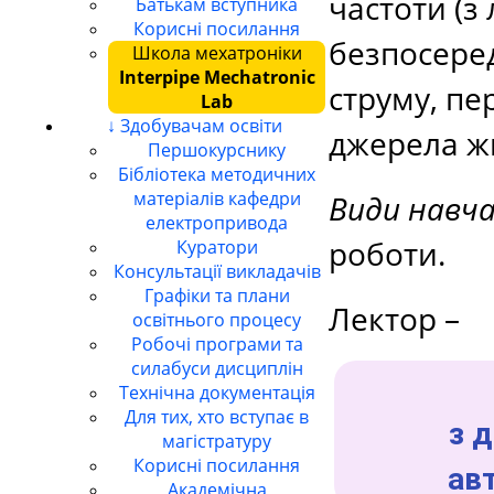
частоти (з
Батькам вступника
Корисні посилання
безпосеред
Школа мехатроніки
Interpipe Mechatronic
струму, пе
Lab
↓ Здобувачам освіти
джерела ж
Першокурснику
Бібліотека методичних
матеріалів кафедри
Види навч
електропривода
роботи.
Куратори
Консультації викладачів
Графіки та плани
Лектор –
освітнього процесу
Робочі програми та
силабуси дисциплін
Технічна документація
Для тих, хто вступає в
з 
магістратуру
Корисні посилання
ав
Академічна