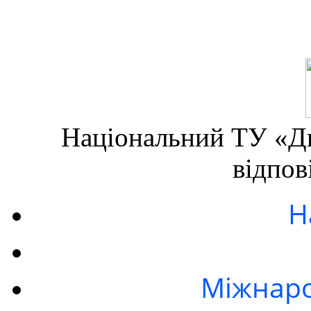
Національний ТУ «Дн
відпов
Н
Міжнаро