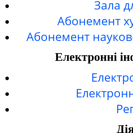
Зала д
Абонемент ху
Абонемент науково
Електронні ін
Електр
Електронн
Ре
Ді