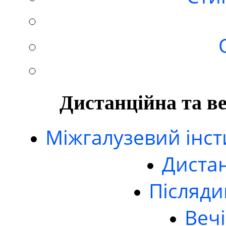
Дистанційна та в
Міжгалузевий інст
Дистан
Післяди
Вечі