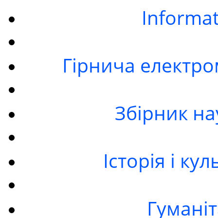
Informa
Гірнича електро
Збірник на
Історія і ку
Гумані