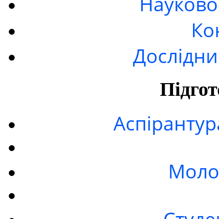
Науково
Ко
Дослідни
Підгот
Аспірантур
Моло
Студе