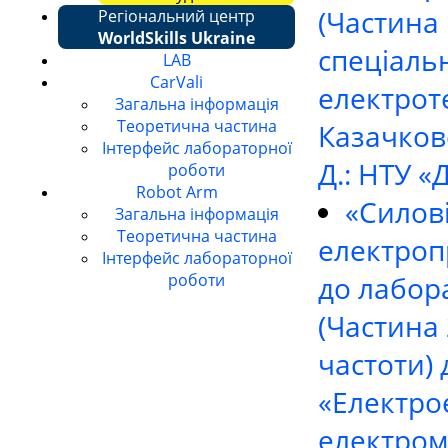
(Частина 
Регіональний центр
WorldSkills Ukraine
спеціаль
LAB
CarVali
електрот
Загальна інформація
Теоретична частина
Казачковс
Інтерфейс лабораторної
Д.: НТУ «Д
роботи
Robot Arm
«Силов
Загальна інформація
Теоретична частина
електроп
Інтерфейс лабораторної
до лабор
роботи
(Частина
частоти) 
«Електро
електром