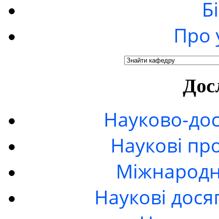
Б
Про 
Дос
Науково-дос
Наукові пр
Міжнародні
Наукові дося