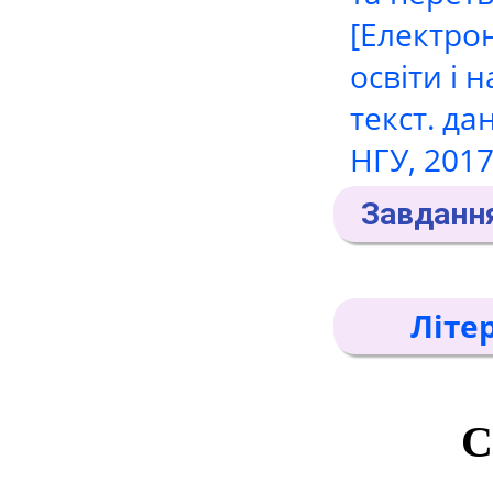
[Електрон
освіти і н
текст. дан
НГУ, 2017.
Завдання
Літе
С