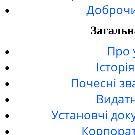
Доброчи
Загальн
Про 
Історі
Почесні зв
Видатн
Установчі док
Корпорат