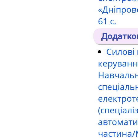
«Дніпровс
61 с.
Додатков
Силові 
керуванн
Навчальн
спеціаль
електрот
(спеціалі
автомати
частина/