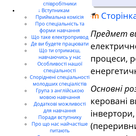
співробітники
↓ Вступникам
Сторінк
Приймальна комісія
Про спеціальність та
форми навчання
Предмет в
Що таке електропривод
електрично
Де ви будете працювати
Що ти отримаєш,
процеси, 
навчаючись у нас
Особливості нашої
енергетичн
спеціальності
Споріднені спеціальності
молодших спеціалістів
Основні ро
Група з англійською
мовою навчання
керовані 
Додаткові можливості
для навчання
інвертори
Поради вступнику
(переривни
Про що нас найчастіше
питають