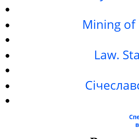
Mining of
Law. St
Січеслав
Спе
в