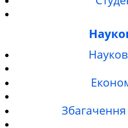
Науко
Науков
Економ
Збагачення