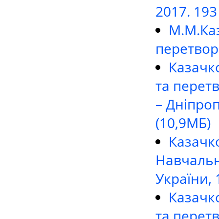
2017. 193 
М.М.Ка
перетворю
Казачк
та перет
– Дніпроп
(10,9МБ)
Казачк
Навчальн
України, 1
Казачк
та перетв