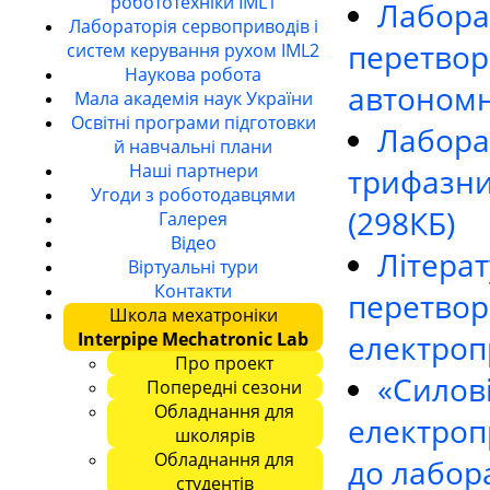
робототехніки IML1
Лабора
Лабораторія сервоприводів і
перетвор
систем керування рухом IML2
Наукова робота
автономн
Мала академія наук України
Освітні програми підготовки
Лабора
й навчальні плани
Наші партнери
трифазни
Угоди з роботодавцями
(298КБ)
Галерея
Відео
Літерат
Віртуальні тури
Контакти
перетвор
Школа мехатроніки
електроп
Interpipe Mechatronic Lab
Про проект
«Силов
Попередні сезони
Обладнання для
електроп
школярів
Обладнання для
до лабор
студентів