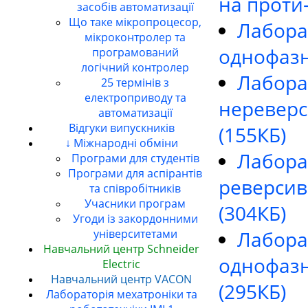
на проти-
засобів автоматизації
Що таке мікропроцесор,
Лабора
мікроконтролер та
однофазн
програмований
логічний контролер
Лабора
25 термінів з
електроприводу та
нереверс
автоматизації
Відгуки випускників
(155КБ)
↓ Міжнародні обміни
Лабора
Програми для студентів
Програми для аспірантів
реверсив
та співробітників
Учасники програм
(304КБ)
Угоди із закордонними
Лабора
університетами
Навчальний центр Schneider
однофазн
Electric
Навчальний центр VACON
(295КБ)
Лабораторія мехатроніки та