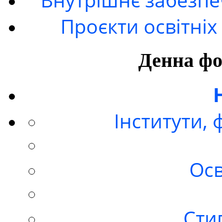
Проєкти освітні
Денна фо
Інститути,
Осв
Стип