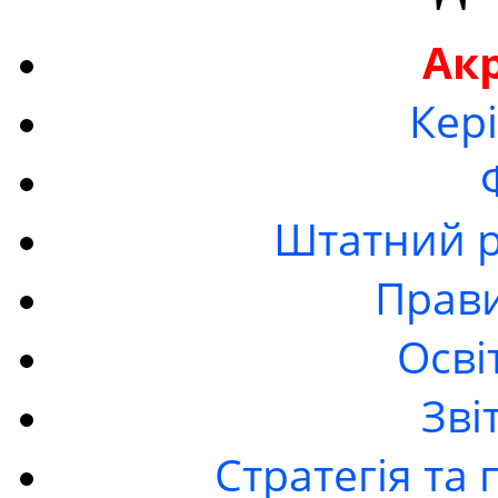
Ак
Кер
Штатний р
Прав
Осві
Зві
Стратегія та