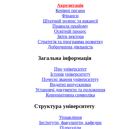
Акредитація
Керівні органи
Фінанси
Штатний розпис та вакансії
Правила прийому
Освітній процес
Звіти ректора
Стратегія та программа розвитку
Доброчинна діяльність
Загальна інформація
Про університет
Історія університету
Почесні звання університету
Видатні випускники
Установчі документи та положення
Корпоративна символiка
Структура університету
Управління
Інститути, факультети, кафедри
Підрозділи