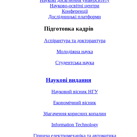
Наукові досягнення університету
Науково-освітні центри
Конференції
Дослідницькі платформи
Підготовка кадрів
Аспірантура та докторантура
Молодіжна наука
Студентська наука
Наукові видання
Науковий вісник НГУ
Економічний вісник
Збагачення корисних копалин
Information Technology
Гірнича електромеханіка та автоматика