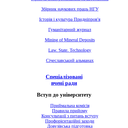
Збірник наукових праць НГУ
Історія і культура Придніпров'я
Гуманітарний журнал
Mining of Mineral Deposits
Law. State. Technology
Січеславський альманах
Спеціалізовані
вчені ради
Вступ до університету
Приймальна комісія
Правила прийому
Консультації з питань вступу
Профорієнтаційні заходи
Довузівська підготовка