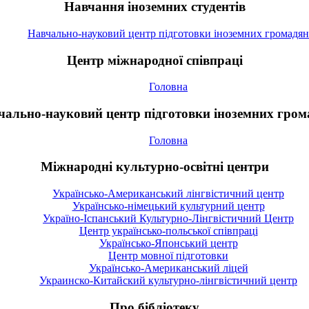
Навчання іноземних студентів
Навчально-науковий центр підготовки іноземних громадян
Центр міжнародної співпраці
Головна
чально-науковий центр підготовки іноземних гром
Головна
Міжнародні культурно-освітні центри
Українсько-Американський лінгвістичний центр
Українсько-німецький культурний центр
Україно-Іспанський Культурно-Лінгвістичний Центр
Центр українсько-польської співпраці
Українсько-Японський центр
Центр мовної підготовки
Українсько-Американський ліцей
Украинско-Китайский культурно-лінгвістичний центр
Про бібліотеку