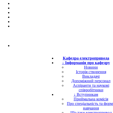
Кафедра електропривода
↓ Інформація про кафедру
Новини
Історія створення
Викладачі
Допоміжний персонал
Аспіранти та наукові
співробітники
↓ Вступникам
Приймальна комісія
Про спеціальність та фор
навчання
Що таке електропривод