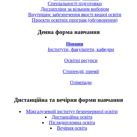
Спецiальностi підготовки
Дисципліни за вільним вибором
Внутрішнє забезпечення якості вищої освіти
Проєкти освітніх програм (обговорення)
Денна форма навчання
Новини
Інститути, факультети, кафедри
Освітні ресурси
Стипендії, премії
Олімпіади
Дистанційна та вечірня форми навчання
Міжгалузевий інститут безперервної освіти
Дистанційна освіта
Післядипломна освіта
Вечірня освіта