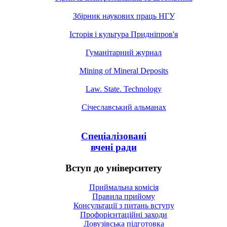
Збірник наукових праць НГУ
Історія і культура Придніпров'я
Гуманітарний журнал
Mining of Mineral Deposits
Law. State. Technology
Січеславський альманах
Спеціалізовані
вчені ради
Вступ до університету
Приймальна комісія
Правила прийому
Консультації з питань вступу
Профорієнтаційні заходи
Довузівська підготовка