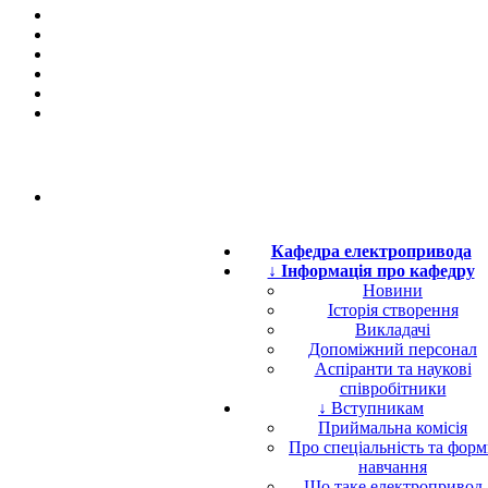
Кафедра електропривода
↓ Інформація про кафедру
Новини
Історія створення
Викладачі
Допоміжний персонал
Аспіранти та наукові
співробітники
↓ Вступникам
Приймальна комісія
Про спеціальність та фор
навчання
Що таке електропривод