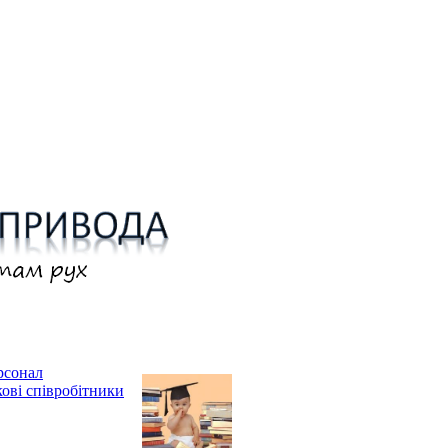
рсонал
кові співробітники