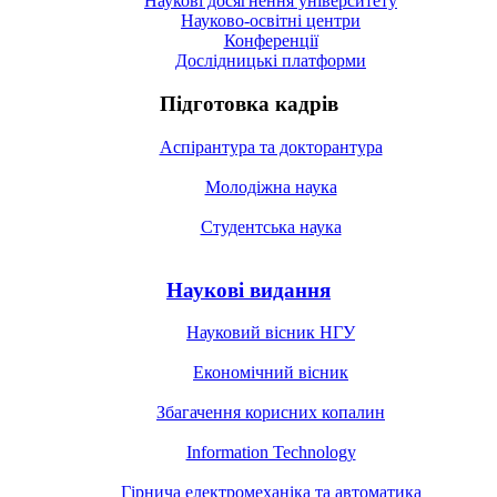
Наукові досягнення університету
Науково-освітні центри
Конференції
Дослідницькі платформи
Підготовка кадрів
Аспірантура та докторантура
Молодіжна наука
Студентська наука
Наукові видання
Науковий вісник НГУ
Економічний вісник
Збагачення корисних копалин
Information Technology
Гірнича електромеханіка та автоматика