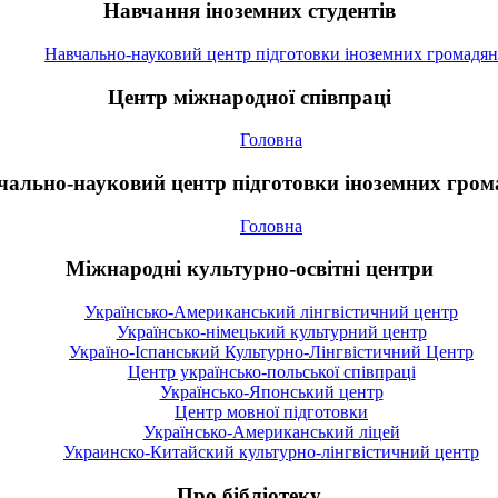
Навчання іноземних студентів
Навчально-науковий центр підготовки іноземних громадян
Центр міжнародної співпраці
Головна
чально-науковий центр підготовки іноземних гром
Головна
Міжнародні культурно-освітні центри
Українсько-Американський лінгвістичний центр
Українсько-німецький культурний центр
Україно-Іспанський Культурно-Лінгвістичний Центр
Центр українсько-польської співпраці
Українсько-Японський центр
Центр мовної підготовки
Українсько-Американський ліцей
Украинско-Китайский культурно-лінгвістичний центр
Про бібліотеку