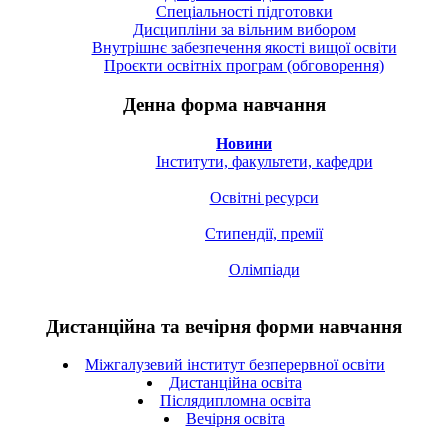
Спецiальностi підготовки
Дисципліни за вільним вибором
Внутрішнє забезпечення якості вищої освіти
Проєкти освітніх програм (обговорення)
Денна форма навчання
Новини
Інститути, факультети, кафедри
Освітні ресурси
Стипендії, премії
Олімпіади
Дистанційна та вечірня форми навчання
Міжгалузевий інститут безперервної освіти
Дистанційна освіта
Післядипломна освіта
Вечірня освіта