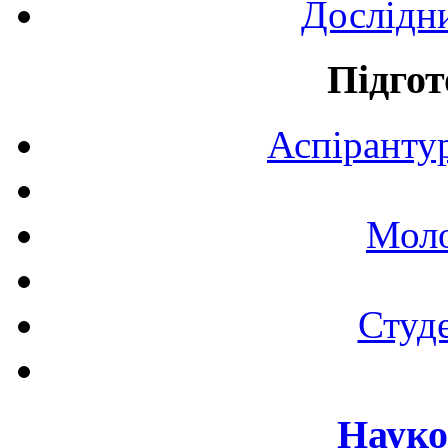
Дослідн
Підгот
Аспірантур
Моло
Студе
Науко