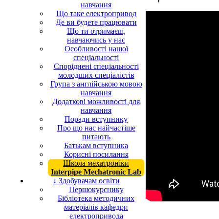
навчання
Що таке електропривод
Де ви будете працювати
Що ти отримаєш,
навчаючись у нас
Особливості нашої
спеціальності
Споріднені спеціальності
молодших спеціалістів
Група з англійською мовою
навчання
Додаткові можливості для
навчання
Поради вступнику
Про що нас найчастіше
питають
Батькам вступника
Корисні посилання
Школа мехатроніки
Interpipe Mechatronic Lab
↓ Здобувачам освіти
Першокурснику
Бібліотека методичних
матеріалів кафедри
електропривода