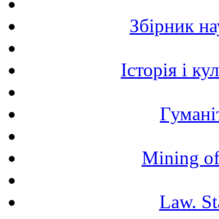
Збірник н
Історія і к
Гумані
Mining of
Law. St