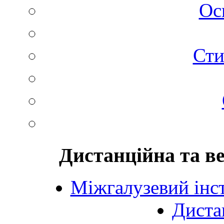
Ос
Сти
Дистанційна та в
Міжгалузевий інст
Диста