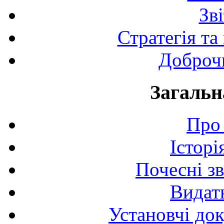
Зв
Стратегія та
Доброчи
Загальн
Про 
Історі
Почесні з
Видат
Установчі до