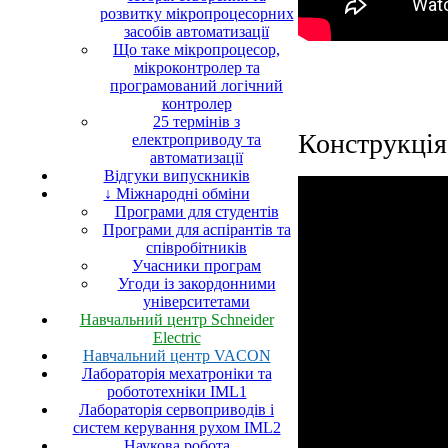
розвитку мікропроцесорних
засобів автоматизації
Що таке мікропроцесор,
мікроконтролер та
програмований логічний
контролер
25 термінів з
Конструкція
електроприводу та
автоматизації
Відгуки випускників
↓ Міжнародні обміни
Програми для студентів
Програми для аспірантів та
співробітників
Учасники програм
Угоди із закордонними
університетами
Навчальний центр Schneider
Electric
Навчальний центр VACON
Лабораторія мехатроніки та
робототехніки IML1
Лабораторія сервоприводів і
систем керування рухом IML2
Наукова робота