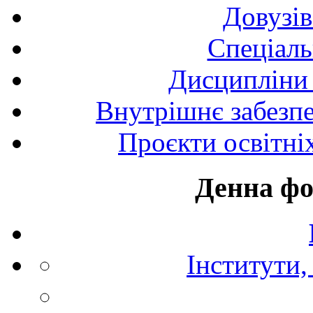
Довузів
Спецiаль
Дисципліни 
Внутрішнє забезпе
Проєкти освітні
Денна фо
Інститути,