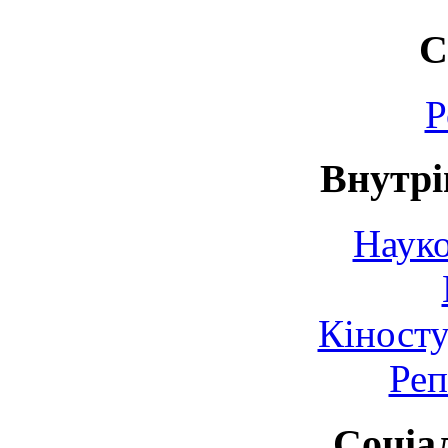
С
Р
Внутрі
Науко
Кіносту
Реп
Соціа