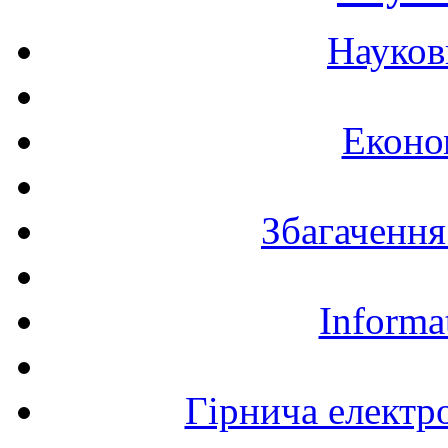
Науков
Еконо
Збагачення
Informa
Гірнича електр