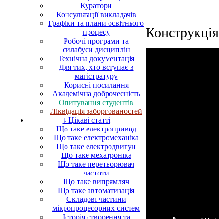
Куратори
Консультації викладачів
Графіки та плани освітнього
Конструкція
процесу
Робочі програми та
силабуси дисциплін
Технічна документація
Для тих, хто вступає в
магістратуру
Корисні посилання
Академічна доброчесність
Опитування студентів
Ліквідація заборгованостей
↓ Цікаві статті
Що таке електропривод
Що таке електромеханіка
Що таке електродвигун
Що таке мехатроніка
Що таке перетворювач
частоти
Що таке випрямляч
Що таке автоматизація
Складові частини
мікропроцесорних систем
Історія створення та