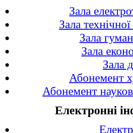
Зала електро
Зала технічної
Зала гуман
Зала екон
Зала 
Абонемент х
Абонемент науково
Електронні ін
Електр