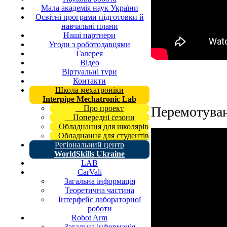
Мала академія наук України
Освітні програми підготовки й
навчальні плани
Наші партнери
Угоди з роботодавцями
Галерея
Відео
Віртуальні тури
Контакти
Школа мехатроніки
Interpipe Mechatronic Lab
Перемотуван
Про проект
Попередні сезони
Обладнання для школярів
Обладнання для студентів
Регіональний центр
WorldSkills Ukraine
LAB
CarVali
Загальна інформація
Теоретична частина
Інтерфейс лабораторної
роботи
Robot Arm
Загальна інформація