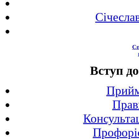
Січесла
Сп
Вступ до
Прийм
Прав
Консультац
Профоріє