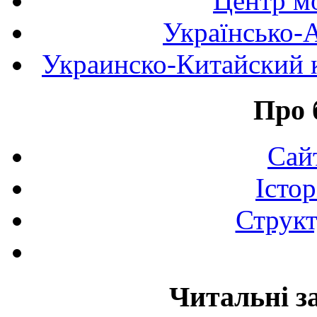
Центр мо
Українсько-
Украинско-Китайский к
Про 
Сай
Істор
Структ
Читальні з