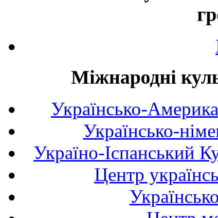
гр
Міжнародні куль
Українсько-Америка
Українсько-німе
Україно-Іспанський К
Центр українсь
Українськ