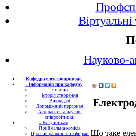
Профспі
Віртуальні
П
Науково-а
Кафедра електропривода
↓ Інформація про кафедру
Новини
Історія створення
Електро
Викладачі
Допоміжний персонал
Аспіранти та наукові
співробітники
↓ Вступникам
Приймальна комісія
Що таке еле
Про спеціальність та форми