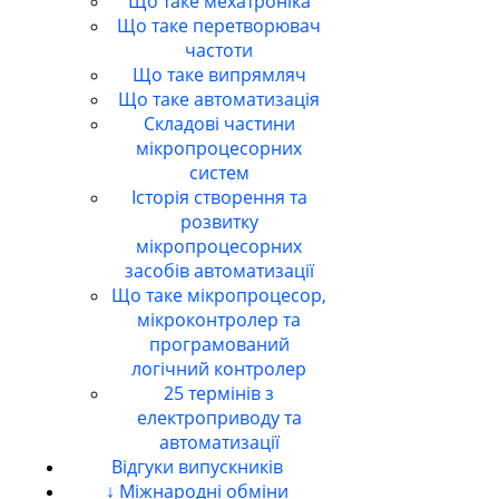
Що таке мехатроніка
Що таке перетворювач
частоти
Що таке випрямляч
Що таке автоматизація
Складові частини
мікропроцесорних
систем
Історія створення та
розвитку
мікропроцесорних
засобів автоматизації
Що таке мікропроцесор,
мікроконтролер та
програмований
логічний контролер
25 термінів з
електроприводу та
автоматизації
Відгуки випускників
↓ Міжнародні обміни