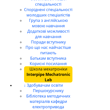
спеціальності
Споріднені спеціальності
молодших спеціалістів
Група з англійською
мовою навчання
Додаткові можливості
для навчання
Поради вступнику
Про що нас найчастіше
питають
Батькам вступника
Корисні посилання
Школа мехатроніки
Interpipe Mechatronic
Lab
↓ Здобувачам освіти
Першокурснику
Бібліотека методичних
матеріалів кафедри
електропривода