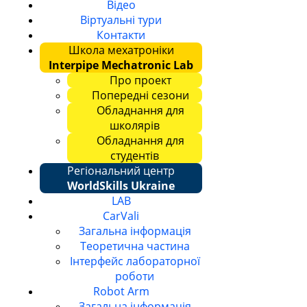
Відео
Віртуальні тури
Контакти
Школа мехатроніки
Interpipe Mechatronic Lab
Про проект
Попередні сезони
Обладнання для
школярів
Обладнання для
студентів
Регіональний центр
WorldSkills Ukraine
LAB
CarVali
Загальна інформація
Теоретична частина
Інтерфейс лабораторної
роботи
Robot Arm
Загальна інформація