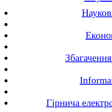
Науков
Еконо
Збагачення
Informa
Гірнича електр