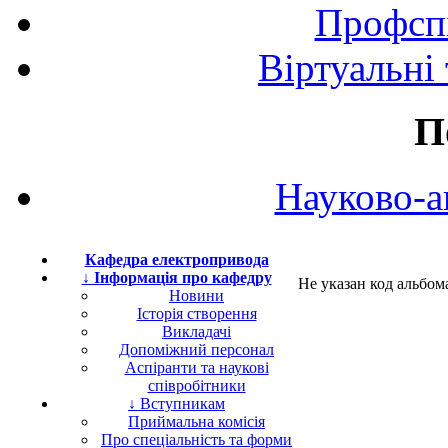
Профспі
Віртуальні
П
Науково-а
Кафедра електропривода
↓ Інформація про кафедру
Не указан код альбом
Новини
Історія створення
Викладачі
Допоміжний персонал
Аспіранти та наукові
співробітники
↓ Вступникам
Приймальна комісія
Про спеціальність та форми