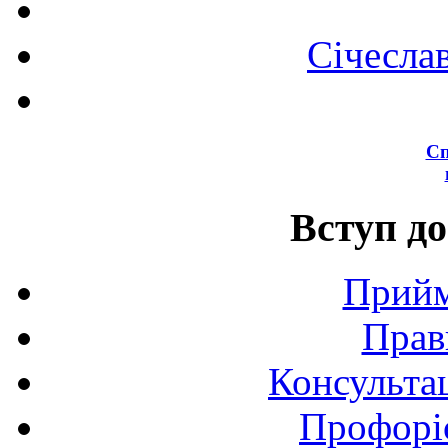
Січесла
Сп
Вступ до
Прийм
Прав
Консультац
Профоріє