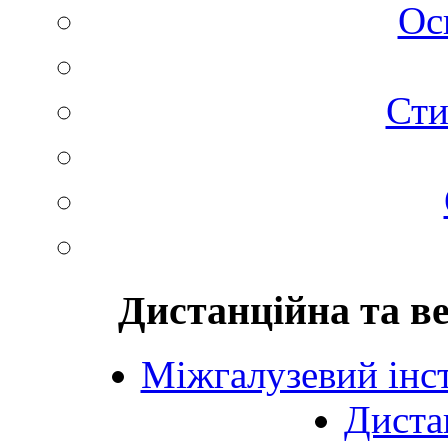
Ос
Сти
Дистанційна та в
Міжгалузевий інст
Диста