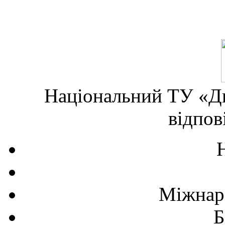
Національний ТУ «Дн
відпов
Міжнаро
Б