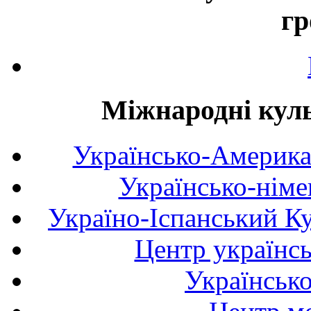
гр
Міжнародні куль
Українсько-Америка
Українсько-німе
Україно-Іспанський К
Центр українсь
Українськ