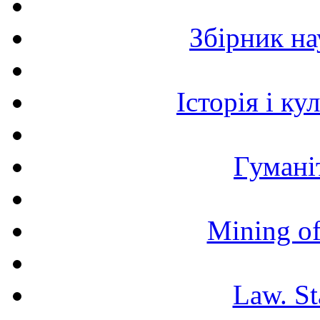
Збірник н
Історія і к
Гумані
Mining of
Law. St