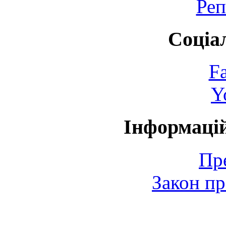
Реп
Соціа
F
Y
Інформаці
Пр
Закон пр