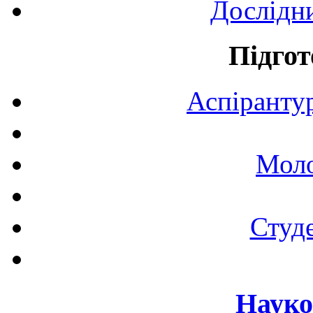
Дослідн
Підгот
Аспірантур
Моло
Студе
Науко