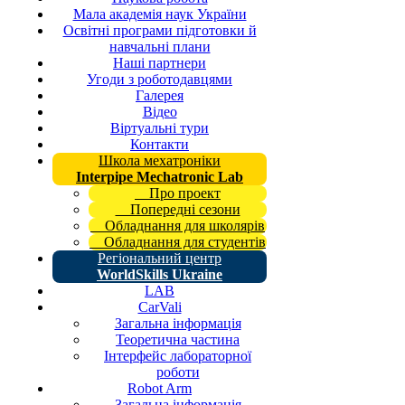
Мала академія наук України
Освітні програми підготовки й
навчальні плани
Наші партнери
Угоди з роботодавцями
Галерея
Відео
Віртуальні тури
Контакти
Школа мехатроніки
Interpipe Mechatronic Lab
Про проект
Попередні сезони
Обладнання для школярів
Обладнання для студентів
Регіональний центр
WorldSkills Ukraine
LAB
CarVali
Загальна інформація
Теоретична частина
Інтерфейс лабораторної
роботи
Robot Arm
Загальна інформація