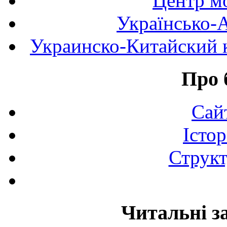
Центр мо
Українсько-
Украинско-Китайский к
Про 
Сай
Істор
Структ
Читальні з