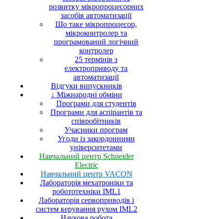
розвитку мікропроцесорних
засобів автоматизації
Що таке мікропроцесор,
мікроконтролер та
програмований логічний
контролер
25 термінів з
електроприводу та
автоматизації
Відгуки випускників
↓ Міжнародні обміни
Програми для студентів
Програми для аспірантів та
співробітників
Учасники програм
Угоди із закордонними
університетами
Навчальний центр Schneider
Electric
Навчальний центр VACON
Лабораторія мехатроніки та
робототехніки IML1
Лабораторія сервоприводів і
систем керування рухом IML2
Наукова робота