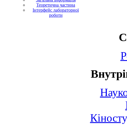
Теоретична частина
Інтерфейс лабораторної
роботи
С
Р
Внутрі
Науко
Кіносту