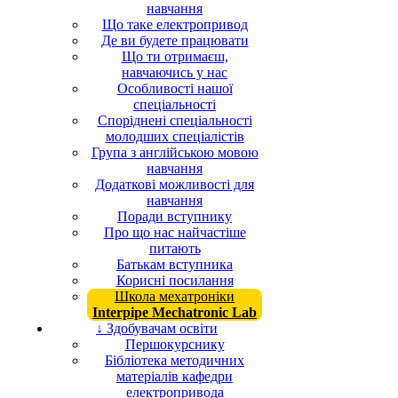
навчання
Що таке електропривод
Де ви будете працювати
Що ти отримаєш,
навчаючись у нас
Особливості нашої
спеціальності
Споріднені спеціальності
молодших спеціалістів
Група з англійською мовою
навчання
Додаткові можливості для
навчання
Поради вступнику
Про що нас найчастіше
питають
Батькам вступника
Корисні посилання
Школа мехатроніки
Interpipe Mechatronic Lab
↓ Здобувачам освіти
Першокурснику
Бібліотека методичних
матеріалів кафедри
електропривода