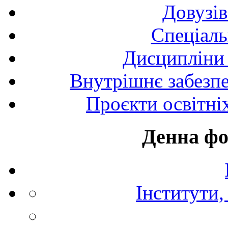
Довузів
Спецiаль
Дисципліни 
Внутрішнє забезпе
Проєкти освітні
Денна фо
Інститути,