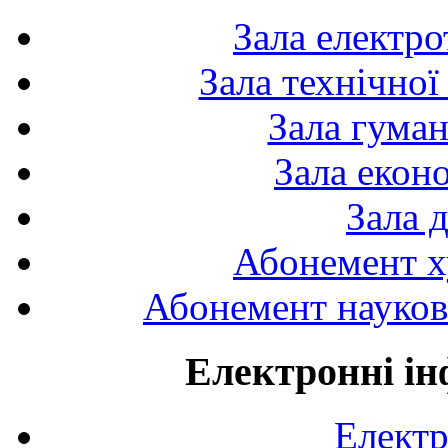
Зала електро
Зала технічної
Зала гуман
Зала екон
Зала 
Абонемент х
Абонемент науково
Електронні ін
Електр