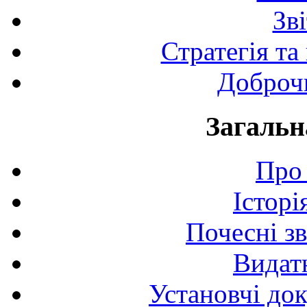
Зв
Стратегія та
Доброчи
Загальн
Про 
Історі
Почесні з
Видат
Установчі до