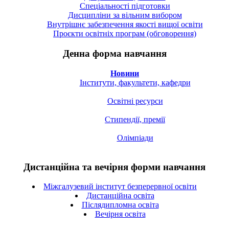
Спецiальностi підготовки
Дисципліни за вільним вибором
Внутрішнє забезпечення якості вищої освіти
Проєкти освітніх програм (обговорення)
Денна форма навчання
Новини
Інститути, факультети, кафедри
Освітні ресурси
Стипендії, премії
Олімпіади
Дистанційна та вечірня форми навчання
Міжгалузевий інститут безперервної освіти
Дистанційна освіта
Післядипломна освіта
Вечірня освіта