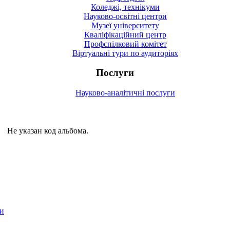
Коледжі, технікуми
Науково-освітні центри
Музеї університету
Кваліфікаційний центр
Профспілковий комітет
Віртуальні тури по аудиторіях
Послуги
Науково-аналітичні послуги
Не указан код альбома.
ми