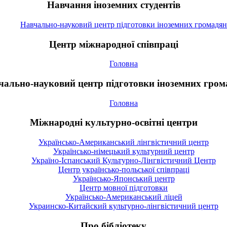
Навчання іноземних студентів
Навчально-науковий центр підготовки іноземних громадян
Центр міжнародної співпраці
Головна
чально-науковий центр підготовки іноземних гром
Головна
Міжнародні культурно-освітні центри
Українсько-Американський лінгвістичний центр
Українсько-німецький культурний центр
Україно-Іспанський Культурно-Лінгвістичний Центр
Центр українсько-польської співпраці
Українсько-Японський центр
Центр мовної підготовки
Українсько-Американський ліцей
Украинско-Китайский культурно-лінгвістичний центр
Про бібліотеку