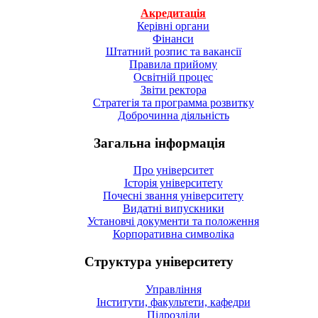
Акредитація
Керівні органи
Фінанси
Штатний розпис та вакансії
Правила прийому
Освітній процес
Звіти ректора
Стратегія та программа розвитку
Доброчинна діяльність
Загальна інформація
Про університет
Історія університету
Почесні звання університету
Видатні випускники
Установчі документи та положення
Корпоративна символiка
Структура університету
Управління
Інститути, факультети, кафедри
Підрозділи