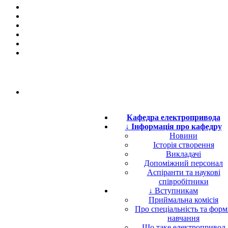
Кафедра електропривода
↓ Інформація про кафедру
Новини
Історія створення
Викладачі
Допоміжний персонал
Аспіранти та наукові
співробітники
↓ Вступникам
Приймальна комісія
Про спеціальність та фор
навчання
Що таке електропривод