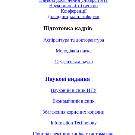
Наукові досягнення університету
Науково-освітні центри
Конференції
Дослідницькі платформи
Підготовка кадрів
Аспірантура та докторантура
Молодіжна наука
Студентська наука
Наукові видання
Науковий вісник НГУ
Економічний вісник
Збагачення корисних копалин
Information Technology
Гірнича електромеханіка та автоматика