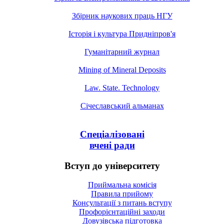
Збірник наукових праць НГУ
Історія і культура Придніпров'я
Гуманітарний журнал
Mining of Mineral Deposits
Law. State. Technology
Січеславський альманах
Спеціалізовані
вчені ради
Вступ до університету
Приймальна комісія
Правила прийому
Консультації з питань вступу
Профорієнтаційні заходи
Довузівська підготовка