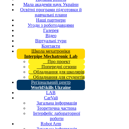
Мала академія наук України
Освітні програми підготовки й
навчальні плани
Наші партнери
Угоди з роботодавцями
Галерея
Відео
Віртуальні тури
Контакти
Школа мехатроніки
Interpipe Mechatronic Lab
Про проект
Попередні сезони
Обладнання для школярів
Обладнання для студентів
Регіональний центр
WorldSkills Ukraine
LAB
CarVali
Загальна інформація
Теоретична частина
Інтерфейс лабораторної
роботи
Robot Arm
Загальна інформація