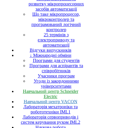
розвитку мікропроцесорних
засобів автоматизації
Що таке мікропроцесор,
мікроконтролер та
програмований логічний
контролер
25 термінів з
електроприводу та
автоматизації
Відгуки випускників
↓ Міжнародні обміни
Програми для студентів
Програми для аспірантів та
співробітників
Учасники програм
Угоди із закордонними
університетами
Навчальний центр Schneider
Electric
Навчальний центр VACON
Лабораторія мехатроніки та
робототехніки IML1
Лабораторія сервоприводів і
систем керування рухом IML2
Наукова робота