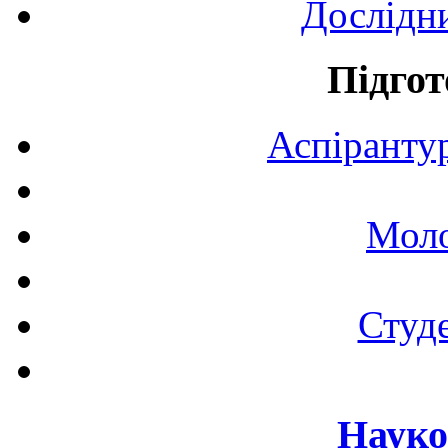
Дослідн
Підгот
Аспірантур
Моло
Студе
Науко