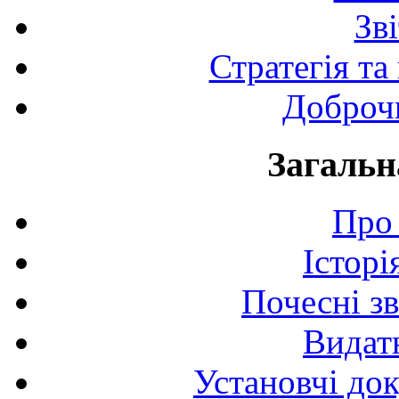
Зв
Стратегія та
Доброчи
Загальн
Про 
Історі
Почесні з
Видат
Установчі до