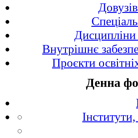
Довузів
Спецiаль
Дисципліни 
Внутрішнє забезпе
Проєкти освітні
Денна фо
Інститути,