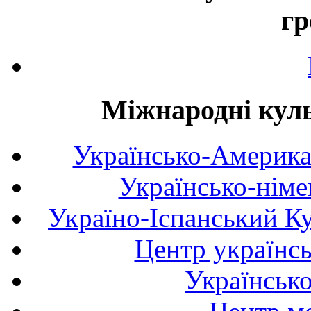
гр
Міжнародні куль
Українсько-Америка
Українсько-німе
Україно-Іспанський К
Центр українсь
Українськ