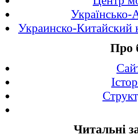
Центр мо
Українсько-
Украинско-Китайский к
Про 
Сай
Істор
Структ
Читальні з