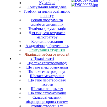
Куратори
Консультації викладачів
Графіки та плани освітнього
процесу
Робочі програми та
силабуси дисциплін
Технічна документація
Для тих, хто вступає в
магістратуру
Корисні посилання
Академічна доброчесність
Опитування студентів
Ліквідація заборгованостей
↓ Цікаві статті
Що таке електропривод
Що таке електромеханіка
Що таке електродвигун
Що таке мехатроніка
Що таке перетворювач
частоти
Що таке випрямляч
Що таке автоматизація
Складові частини
мікропроцесорних систем
Історія створення та