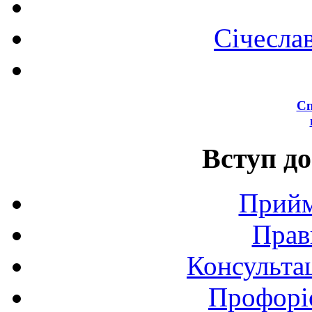
Січесла
Сп
Вступ до
Прийм
Прав
Консультац
Профоріє