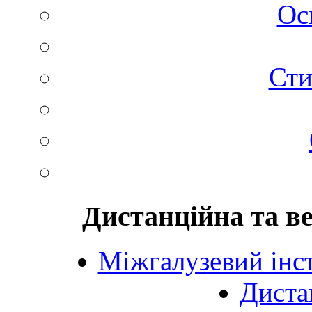
Ос
Сти
Дистанційна та в
Міжгалузевий інст
Диста