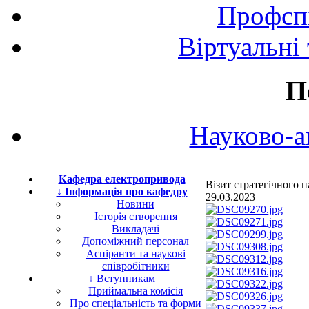
Профспі
Віртуальні
П
Науково-а
Кафедра електропривода
Візит стратегічного
↓ Інформація про кафедру
29.03.2023
Новини
Історія створення
Викладачі
Допоміжний персонал
Аспіранти та наукові
співробітники
↓ Вступникам
Приймальна комісія
Про спеціальність та форми