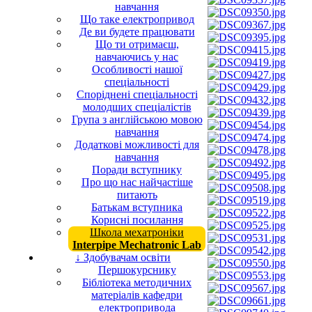
навчання
Що таке електропривод
Де ви будете працювати
Що ти отримаєш,
навчаючись у нас
Особливості нашої
спеціальності
Споріднені спеціальності
молодших спеціалістів
Група з англійською мовою
навчання
Додаткові можливості для
навчання
Поради вступнику
Про що нас найчастіше
питають
Батькам вступника
Корисні посилання
Школа мехатроніки
Interpipe Mechatronic Lab
↓ Здобувачам освіти
Першокурснику
Бібліотека методичних
матеріалів кафедри
електропривода