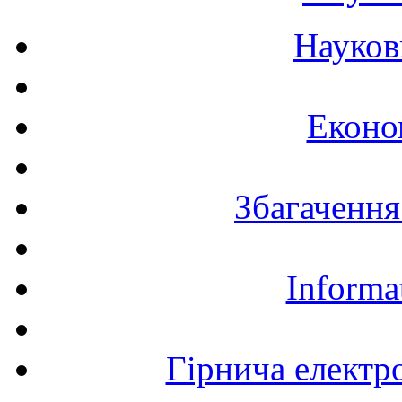
Науков
Еконо
Збагачення
Informa
Гірнича електр