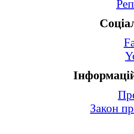
Реп
Соціа
F
Y
Інформаці
Пр
Закон пр