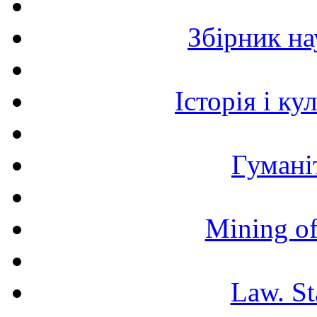
Збірник н
Історія і к
Гумані
Mining of
Law. St