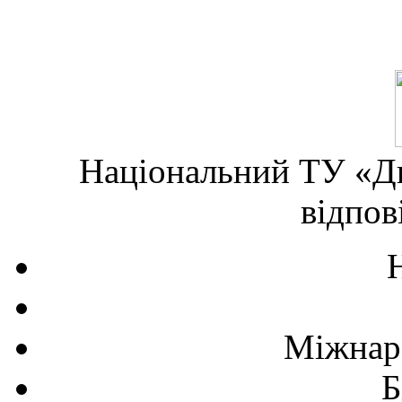
Національний ТУ «Дн
відпов
Міжнаро
Б