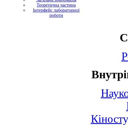
Теоретична частина
Інтерфейс лабораторної
роботи
С
Р
Внутрі
Науко
Кіносту