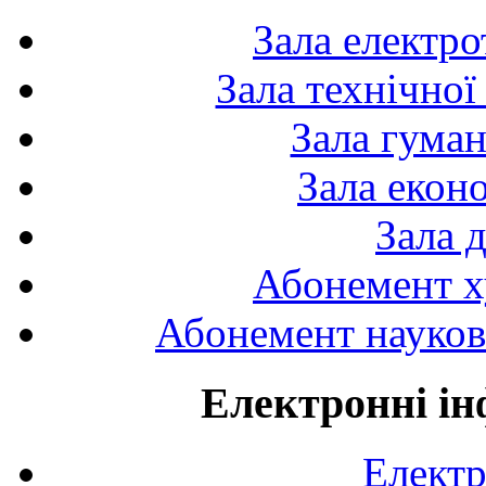
Зала електро
Зала технічної
Зала гуман
Зала екон
Зала 
Абонемент х
Абонемент науково
Електронні ін
Електр