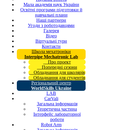
Мала академія наук України
Освітні програми підготовки й
навчальні плани
Наші партнери
Угоди з роботодавцями
Галерея
Відео
Віртуальні тури
Контакти
Школа мехатроніки
Interpipe Mechatronic Lab
Про проект
Попередні сезони
Обладнання для школярів
Обладнання для студентів
Регіональний центр
WorldSkills Ukraine
LAB
CarVali
Загальна інформація
Теоретична частина
Інтерфейс лабораторної
роботи
Robot Arm
Загальна інформація