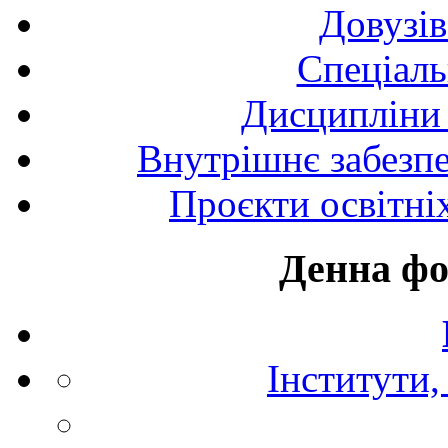
Довузів
Спецiаль
Дисципліни 
Внутрішнє забезпе
Проєкти освітні
Денна фо
Інститути,