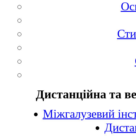
Ос
Сти
Дистанційна та в
Міжгалузевий інст
Диста