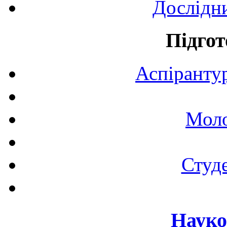
Дослідн
Підгот
Аспірантур
Моло
Студе
Науко