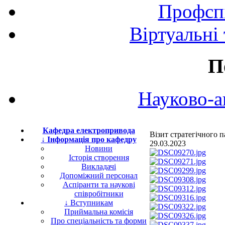
Профспі
Віртуальні
П
Науково-а
Кафедра електропривода
Візит стратегічного
↓ Інформація про кафедру
29.03.2023
Новини
Історія створення
Викладачі
Допоміжний персонал
Аспіранти та наукові
співробітники
↓ Вступникам
Приймальна комісія
Про спеціальність та форми