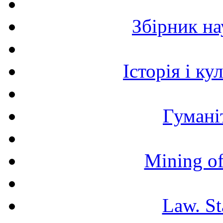
Збірник н
Історія і к
Гумані
Mining of
Law. St