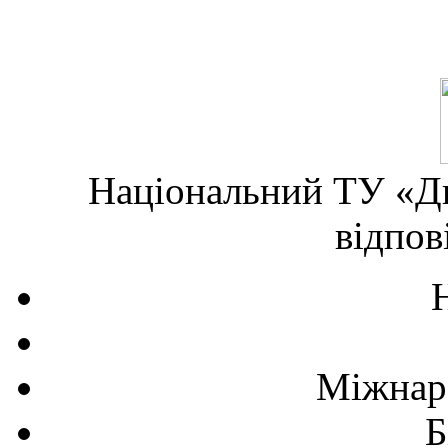
Національний ТУ «Дн
відпов
Міжнаро
Б