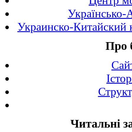
Центр мо
Українсько-
Украинско-Китайский к
Про 
Сай
Істор
Структ
Читальні з