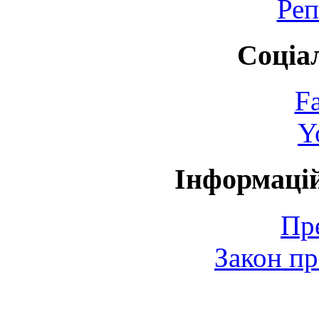
Реп
Соціа
F
Y
Інформаці
Пр
Закон пр