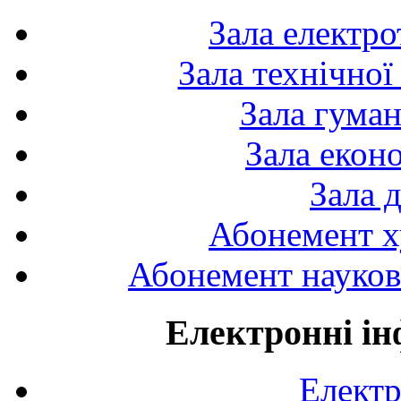
Зала електро
Зала технічної
Зала гуман
Зала екон
Зала 
Абонемент х
Абонемент науково
Електронні ін
Електр