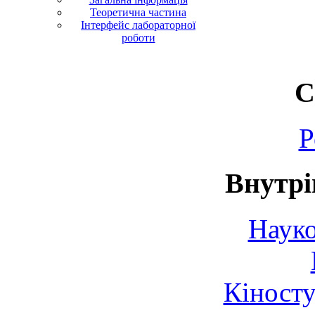
Теоретична частина
Інтерфейс лабораторної
роботи
С
Р
Внутрі
Науко
Кіносту