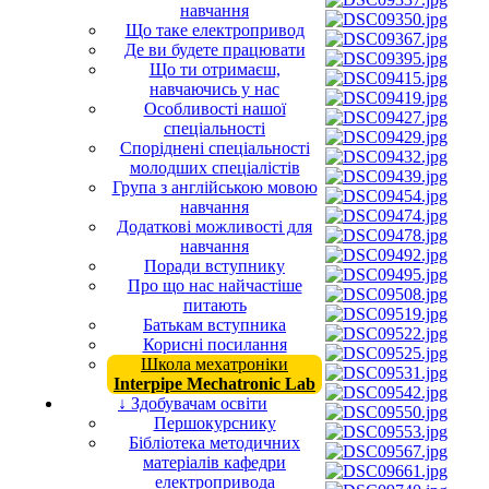
навчання
Що таке електропривод
Де ви будете працювати
Що ти отримаєш,
навчаючись у нас
Особливості нашої
спеціальності
Споріднені спеціальності
молодших спеціалістів
Група з англійською мовою
навчання
Додаткові можливості для
навчання
Поради вступнику
Про що нас найчастіше
питають
Батькам вступника
Корисні посилання
Школа мехатроніки
Interpipe Mechatronic Lab
↓ Здобувачам освіти
Першокурснику
Бібліотека методичних
матеріалів кафедри
електропривода