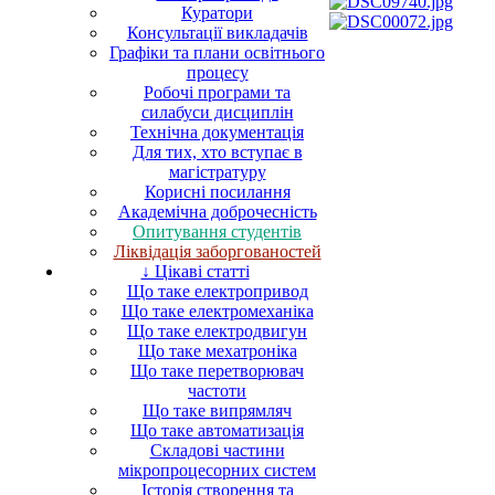
Куратори
Консультації викладачів
Графіки та плани освітнього
процесу
Робочі програми та
силабуси дисциплін
Технічна документація
Для тих, хто вступає в
магістратуру
Корисні посилання
Академічна доброчесність
Опитування студентів
Ліквідація заборгованостей
↓ Цікаві статті
Що таке електропривод
Що таке електромеханіка
Що таке електродвигун
Що таке мехатроніка
Що таке перетворювач
частоти
Що таке випрямляч
Що таке автоматизація
Складові частини
мікропроцесорних систем
Історія створення та