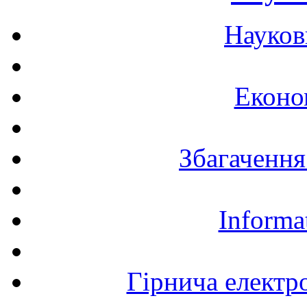
Науков
Еконо
Збагачення
Informa
Гірнича електр