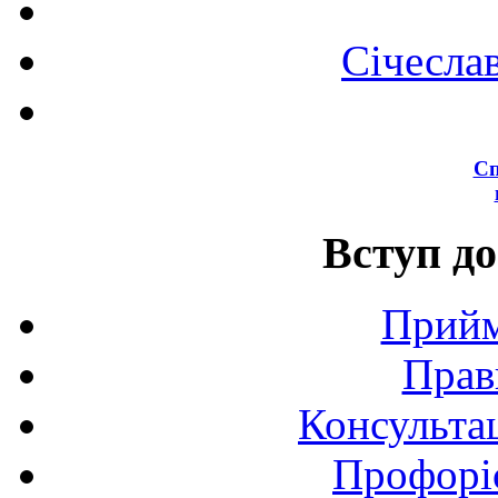
Січесла
Сп
Вступ до
Прийм
Прав
Консультац
Профоріє