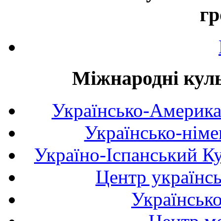
гр
Міжнародні куль
Українсько-Америка
Українсько-німе
Україно-Іспанський К
Центр українсь
Українськ