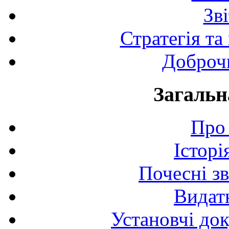
Зв
Стратегія та
Доброчи
Загальн
Про 
Історі
Почесні з
Видат
Установчі до