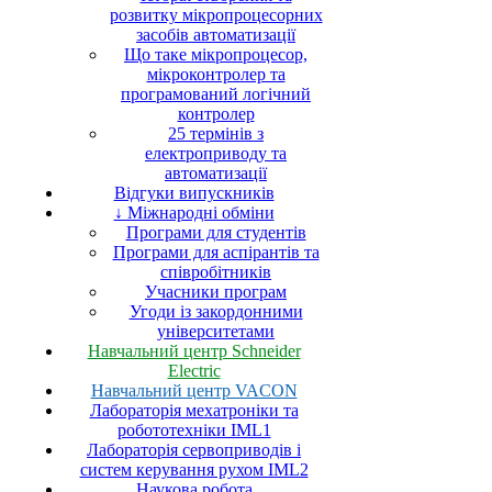
розвитку мікропроцесорних
засобів автоматизації
Що таке мікропроцесор,
мікроконтролер та
програмований логічний
контролер
25 термінів з
електроприводу та
автоматизації
Відгуки випускників
↓ Міжнародні обміни
Програми для студентів
Програми для аспірантів та
співробітників
Учасники програм
Угоди із закордонними
університетами
Навчальний центр Schneider
Electric
Навчальний центр VACON
Лабораторія мехатроніки та
робототехніки IML1
Лабораторія сервоприводів і
систем керування рухом IML2
Наукова робота