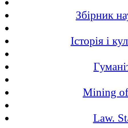
Збірник н
Історія і к
Гумані
Mining of
Law. St