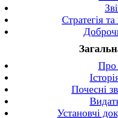
Зв
Стратегія та
Доброчи
Загальн
Про 
Історі
Почесні з
Видат
Установчі до