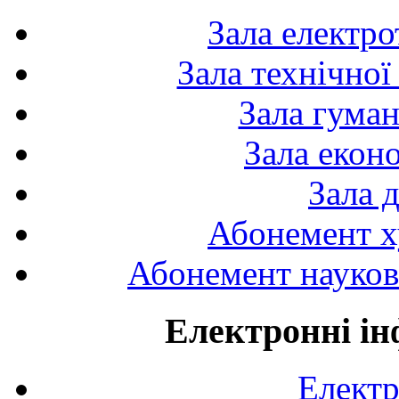
Зала електро
Зала технічної
Зала гуман
Зала екон
Зала 
Абонемент х
Абонемент науково
Електронні ін
Електр