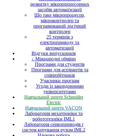
розвитку мікропроцесорних
засобів автоматизації
Що таке мікропроцесор,
мікроконтролер та
програмований логічний
контролер
25 термінів з
електроприводу та
автоматизації
Відгуки випускників
↓ Міжнародні обміни
Програми для студентів
Програми для аспірантів та
співробітників
Учасники програм
Угоди із закордонними
університетами
Навчальний центр Schneider
Electric
Навчальний центр VACON
Лабораторія мехатроніки та
робототехніки IML1
Лабораторія сервоприводів і
систем керування рухом IML2
Наукова робота