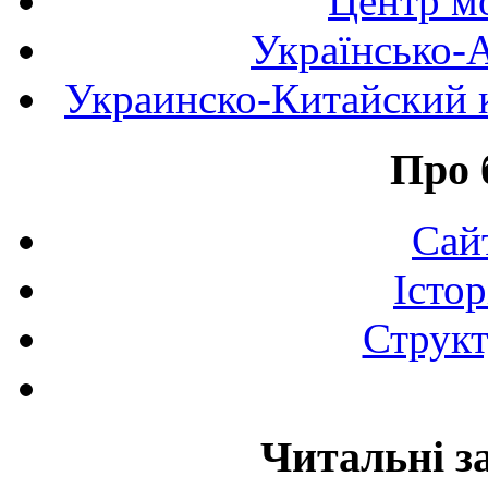
Центр мо
Українсько-
Украинско-Китайский к
Про 
Сай
Істор
Структ
Читальні з