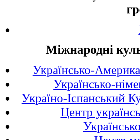
гр
Міжнародні куль
Українсько-Америка
Українсько-німе
Україно-Іспанський К
Центр українсь
Українськ