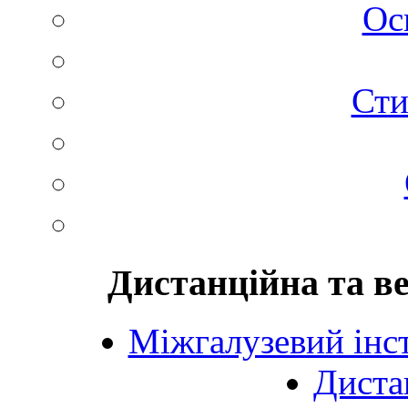
Ос
Сти
Дистанційна та в
Міжгалузевий інст
Диста