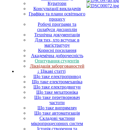
Куратори
Консультації викладачів
Графіки та плани освітнього
процесу
Робочі програми та
силабуси дисциплін
Технічна документація
Для тих, хто вступає в
магістратуру
Корисні посилання
Академічна доброчесність
Опитування студентів
Ліквідація заборгованостей
↓ Цікаві статті
Що таке електропривод
Що таке електромеханіка
Що таке електродвигун
Що таке мехатроніка
Що таке перетворювач
частоти
Що таке випрямляч
Що таке автоматизація
Складові частини
мікропроцесорних систем
Історія створення та