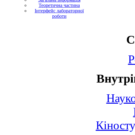
Теоретична частина
Інтерфейс лабораторної
роботи
С
Р
Внутрі
Науко
Кіносту