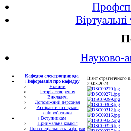
Профспі
Віртуальні
П
Науково-а
Кафедра електропривода
Візит стратегічного
↓ Інформація про кафедру
29.03.2023
Новини
Історія створення
Викладачі
Допоміжний персонал
Аспіранти та наукові
співробітники
↓ Вступникам
Приймальна комісія
Про спеціальність та форми