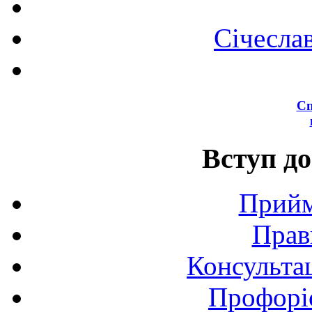
Січесла
Сп
Вступ до
Прийм
Прав
Консультац
Профоріє