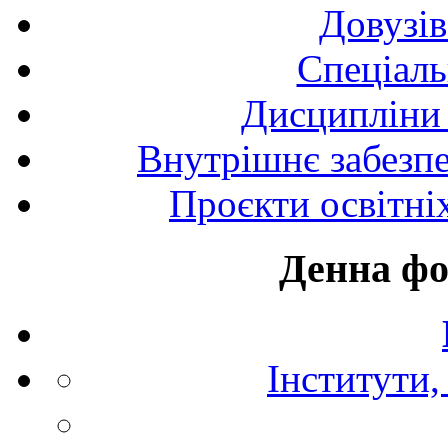
Довузів
Спецiаль
Дисципліни 
Внутрішнє забезпе
Проєкти освітні
Денна фо
Інститути,