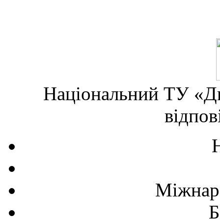
Національний ТУ «Дн
відпов
Міжнаро
Б