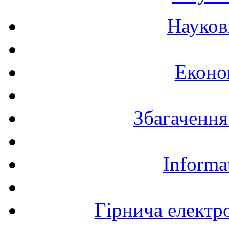
Науков
Еконо
Збагачення
Informa
Гірнича електр