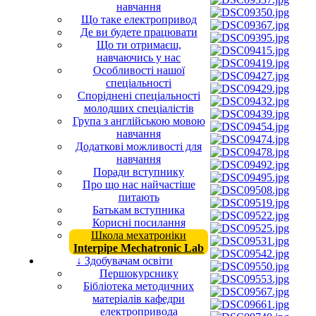
навчання
Що таке електропривод
Де ви будете працювати
Що ти отримаєш,
навчаючись у нас
Особливості нашої
спеціальності
Споріднені спеціальності
молодших спеціалістів
Група з англійською мовою
навчання
Додаткові можливості для
навчання
Поради вступнику
Про що нас найчастіше
питають
Батькам вступника
Корисні посилання
Школа мехатроніки
Interpipe Mechatronic Lab
↓ Здобувачам освіти
Першокурснику
Бібліотека методичних
матеріалів кафедри
електропривода