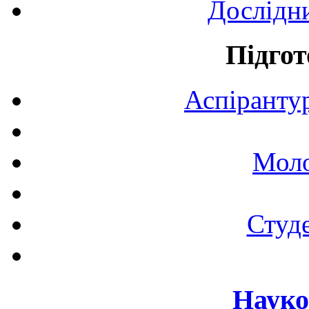
Дослідн
Підгот
Аспірантур
Моло
Студе
Науко