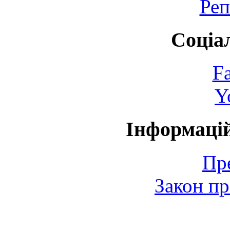
Реп
Соціа
F
Y
Інформаці
Пр
Закон пр