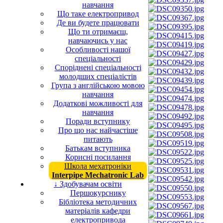
навчання
Що таке електропривод
Де ви будете працювати
Що ти отримаєш,
навчаючись у нас
Особливості нашої
спеціальності
Споріднені спеціальності
молодших спеціалістів
Група з англійською мовою
навчання
Додаткові можливості для
навчання
Поради вступнику
Про що нас найчастіше
питають
Батькам вступника
Корисні посилання
Школа мехатроніки
Interpipe Mechatronic Lab
↓ Здобувачам освіти
Першокурснику
Бібліотека методичних
матеріалів кафедри
електропривода