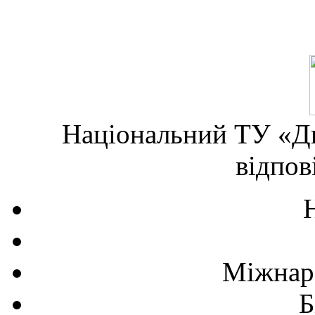
Національний ТУ «Дн
відпов
Міжнаро
Б