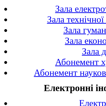
Зала електро
Зала технічної
Зала гуман
Зала екон
Зала 
Абонемент х
Абонемент науково
Електронні ін
Електр