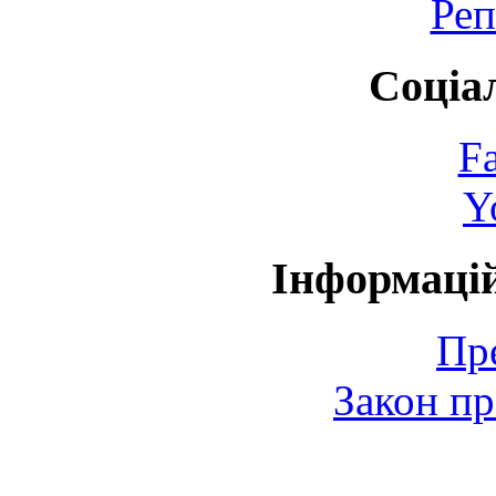
Реп
Соціа
F
Y
Інформаці
Пр
Закон пр