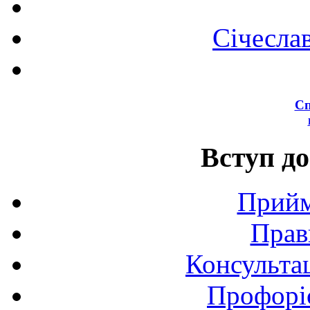
Січесла
Сп
Вступ до
Прийм
Прав
Консультац
Профоріє