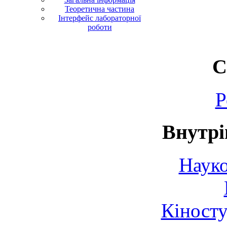
Теоретична частина
Інтерфейс лабораторної
роботи
С
Р
Внутрі
Науко
Кіносту