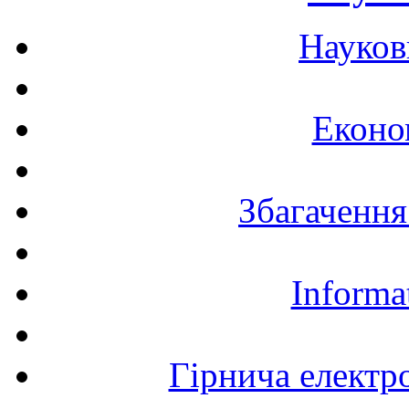
Науков
Еконо
Збагачення
Informa
Гірнича електр