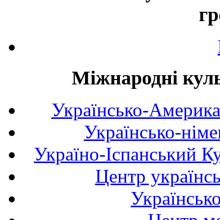
гр
Міжнародні куль
Українсько-Америка
Українсько-німе
Україно-Іспанський К
Центр українсь
Українськ