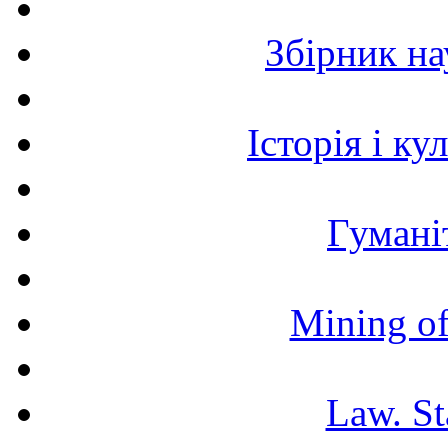
Збірник н
Історія і к
Гумані
Mining of
Law. St