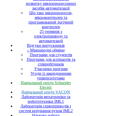
розвитку мікропроцесорних
засобів автоматизації
Що таке мікропроцесор,
мікроконтролер та
програмований логічний
контролер
25 термінів з
електроприводу та
автоматизації
Відгуки випускників
↓ Міжнародні обміни
Програми для студентів
Програми для аспірантів та
співробітників
Учасники програм
Угоди із закордонними
університетами
Навчальний центр Schneider
Electric
Навчальний центр VACON
Лабораторія мехатроніки та
робототехніки IML1
Лабораторія сервоприводів і
систем керування рухом IML2
Наукова робота