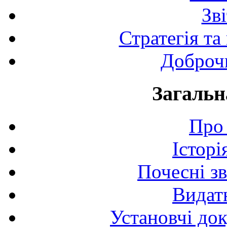
Зв
Стратегія та
Доброчи
Загальн
Про 
Історі
Почесні з
Видат
Установчі до