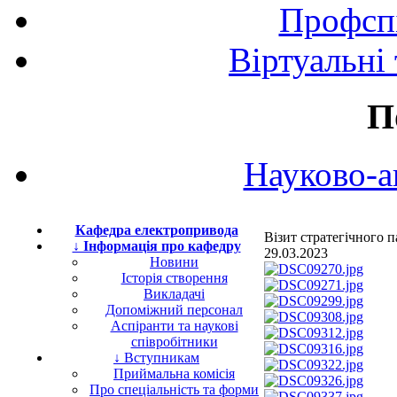
Профспі
Віртуальні
П
Науково-а
Кафедра електропривода
Візит стратегічного
↓ Інформація про кафедру
29.03.2023
Новини
Історія створення
Викладачі
Допоміжний персонал
Аспіранти та наукові
співробітники
↓ Вступникам
Приймальна комісія
Про спеціальність та форми