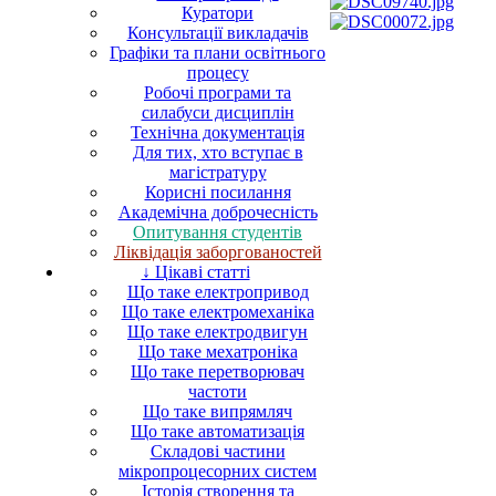
Куратори
Консультації викладачів
Графіки та плани освітнього
процесу
Робочі програми та
силабуси дисциплін
Технічна документація
Для тих, хто вступає в
магістратуру
Корисні посилання
Академічна доброчесність
Опитування студентів
Ліквідація заборгованостей
↓ Цікаві статті
Що таке електропривод
Що таке електромеханіка
Що таке електродвигун
Що таке мехатроніка
Що таке перетворювач
частоти
Що таке випрямляч
Що таке автоматизація
Складові частини
мікропроцесорних систем
Історія створення та