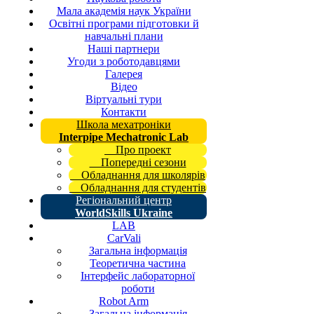
Мала академія наук України
Освітні програми підготовки й
навчальні плани
Наші партнери
Угоди з роботодавцями
Галерея
Відео
Віртуальні тури
Контакти
Школа мехатроніки
Interpipe Mechatronic Lab
Про проект
Попередні сезони
Обладнання для школярів
Обладнання для студентів
Регіональний центр
WorldSkills Ukraine
LAB
CarVali
Загальна інформація
Теоретична частина
Інтерфейс лабораторної
роботи
Robot Arm
Загальна інформація