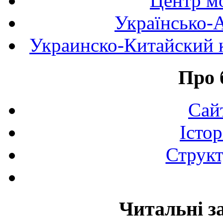
Центр мо
Українсько-
Украинско-Китайский к
Про 
Сай
Істор
Структ
Читальні з