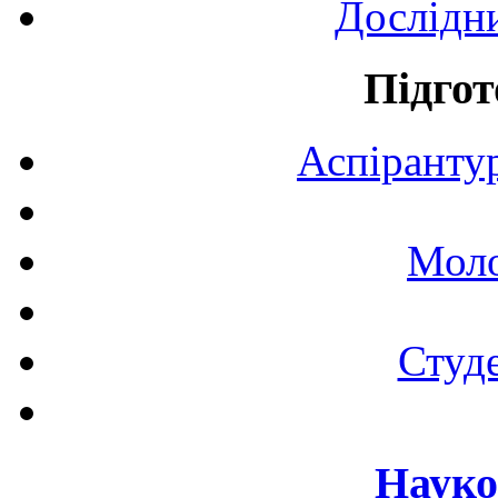
Дослідн
Підгот
Аспірантур
Моло
Студе
Науко