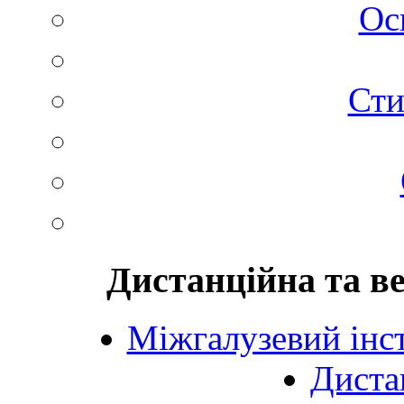
Ос
Сти
Дистанційна та в
Міжгалузевий інст
Диста