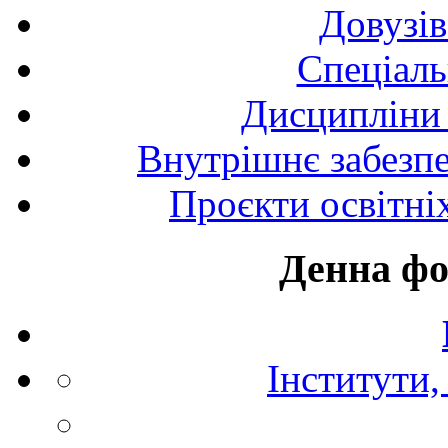
Довузів
Спецiаль
Дисципліни 
Внутрішнє забезпе
Проєкти освітні
Денна фо
Інститути,