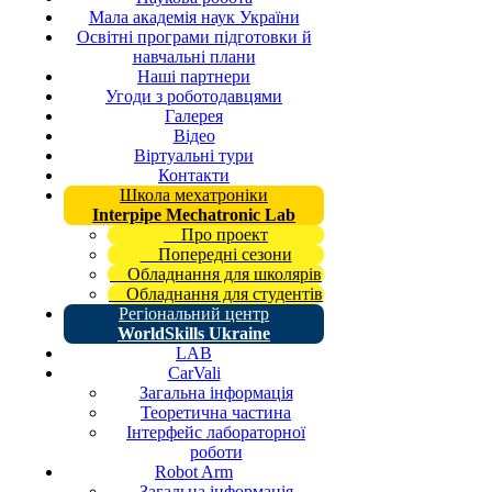
Мала академія наук України
Освітні програми підготовки й
навчальні плани
Наші партнери
Угоди з роботодавцями
Галерея
Відео
Віртуальні тури
Контакти
Школа мехатроніки
Interpipe Mechatronic Lab
Про проект
Попередні сезони
Обладнання для школярів
Обладнання для студентів
Регіональний центр
WorldSkills Ukraine
LAB
CarVali
Загальна інформація
Теоретична частина
Інтерфейс лабораторної
роботи
Robot Arm
Загальна інформація