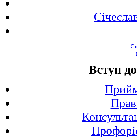
Січесла
Сп
Вступ до
Прийм
Прав
Консультац
Профоріє