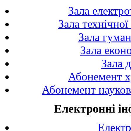
Зала електро
Зала технічної
Зала гуман
Зала екон
Зала 
Абонемент х
Абонемент науково
Електронні ін
Електр