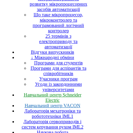
розвитку мікропроцесорних
засобів автоматизації
Що таке мікропроцесор,
мікроконтролер та
програмований логічний
контролер
25 термінів з
електроприводу та
автоматизації
Відгуки випускників
↓ Міжнародні обміни
Програми для студентів
Програми для аспірантів та
співробітників
Учасники програм
Угоди із закордонними
університетами
Навчальний центр Schneider
Electric
Навчальний центр VACON
Лабораторія мехатроніки та
робототехніки IML1
Лабораторія сервоприводів і
систем керування рухом IML2
Наукова робота