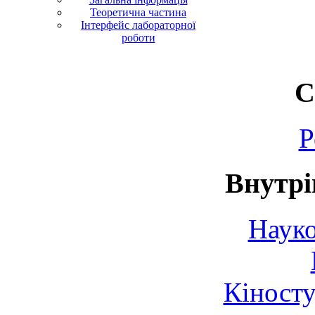
Теоретична частина
Інтерфейс лабораторної
роботи
С
Р
Внутрі
Науко
Кіносту