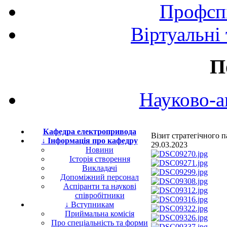
Профспі
Віртуальні
П
Науково-а
Кафедра електропривода
Візит стратегічного
↓ Інформація про кафедру
29.03.2023
Новини
Історія створення
Викладачі
Допоміжний персонал
Аспіранти та наукові
співробітники
↓ Вступникам
Приймальна комісія
Про спеціальність та форми