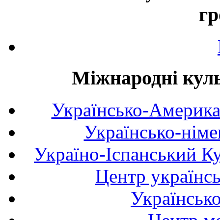
гр
Міжнародні куль
Українсько-Америка
Українсько-німе
Україно-Іспанський К
Центр українсь
Українськ