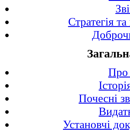
Зв
Стратегія та
Доброчи
Загальн
Про 
Історі
Почесні з
Видат
Установчі до