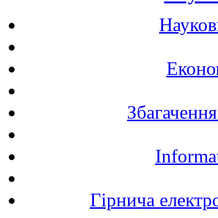
Науков
Еконо
Збагачення
Informa
Гірнича електр