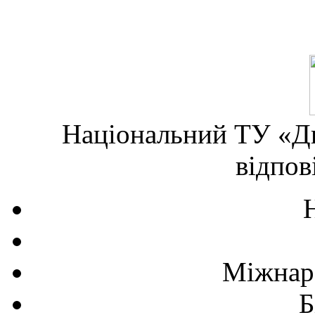
Національний ТУ «Дн
відпов
Міжнаро
Б