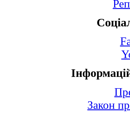
Реп
Соціа
F
Y
Інформаці
Пр
Закон пр