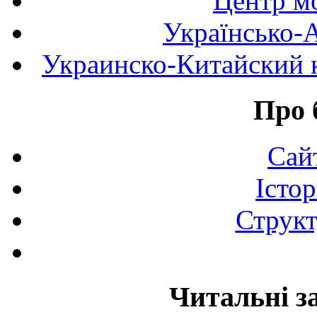
Центр мо
Українсько-
Украинско-Китайский к
Про 
Сай
Істор
Структ
Читальні з