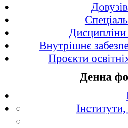
Довузів
Спецiаль
Дисципліни 
Внутрішнє забезпе
Проєкти освітні
Денна фо
Інститути,