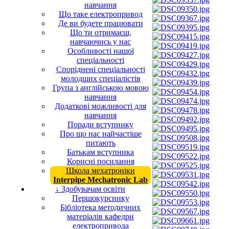
навчання
Що таке електропривод
Де ви будете працювати
Що ти отримаєш,
навчаючись у нас
Особливості нашої
спеціальності
Споріднені спеціальності
молодших спеціалістів
Група з англійською мовою
навчання
Додаткові можливості для
навчання
Поради вступнику
Про що нас найчастіше
питають
Батькам вступника
Корисні посилання
Школа мехатроніки
Interpipe Mechatronic Lab
↓ Здобувачам освіти
Першокурснику
Бібліотека методичних
матеріалів кафедри
електропривода