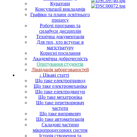
Куратори
Консультації викладачів
Графіки та плани освітнього
процесу
Робочі програми та
силабуси дисциплін
Технічна документація
Для тих, хто вступає в
магістратуру
Корисні посилання
Академічна доброчесність
Опитування студентів
Ліквідація заборгованостей
↓ Цікаві статті
Що таке електропривод
Що таке електромеханіка
Що таке електродвигун
Що таке мехатроніка
Що таке перетворювач
частоти
Що таке випрямляч
Що таке автоматизація
Складові частини
мікропроцесорних систем
Історія створення та