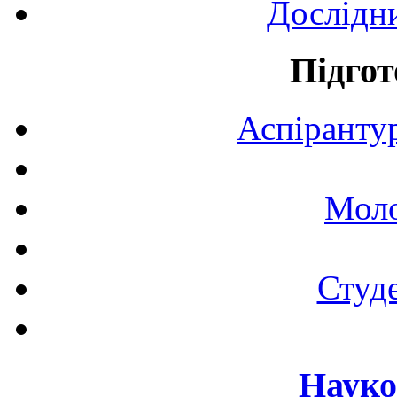
Дослідн
Підгот
Аспірантур
Моло
Студе
Науко