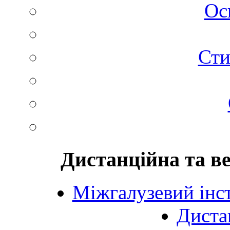
Ос
Сти
Дистанційна та в
Міжгалузевий інст
Диста