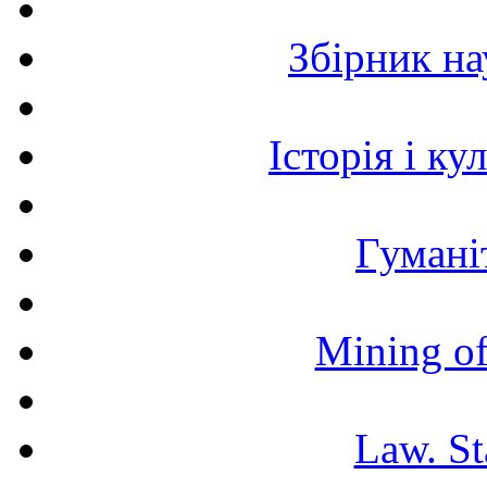
Збірник н
Історія і к
Гумані
Mining of
Law. St