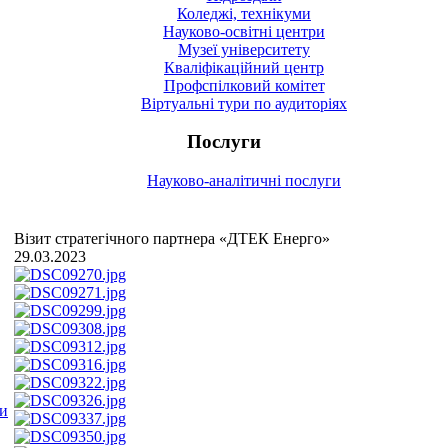
Коледжі, технікуми
Науково-освітні центри
Музеї університету
Кваліфікаційний центр
Профспілковий комітет
Віртуальні тури по аудиторіях
Послуги
Науково-аналітичні послуги
Візит стратегічного партнера «ДТЕК Енерго»
29.03.2023
ми