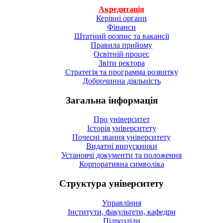
Акредитація
Керівні органи
Фінанси
Штатний розпис та вакансії
Правила прийому
Освітній процес
Звіти ректора
Стратегія та программа розвитку
Доброчинна діяльність
Загальна інформація
Про університет
Історія університету
Почесні звання університету
Видатні випускники
Установчі документи та положення
Корпоративна символiка
Структура університету
Управління
Інститути, факультети, кафедри
Підрозділи