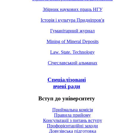
Збірник наукових праць НГУ
Історія і культура Придніпров'я
Гуманітарний журнал
Mining of Mineral Deposits
Law. State. Technology
Січеславський альманах
Спеціалізовані
вчені ради
Вступ до університету
Приймальна комісія
Правила прийому
Консультації з питань вступу
Профорієнтаційні заходи
Довузівська підготовка