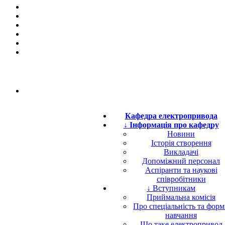
Кафедра електропривода
↓ Інформація про кафедру
Новини
Історія створення
Викладачі
Допоміжний персонал
Аспіранти та наукові
співробітники
↓ Вступникам
Приймальна комісія
Про спеціальність та фор
навчання
Що таке електропривод