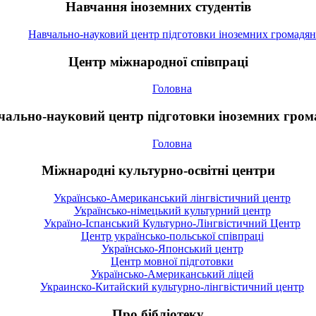
Навчання іноземних студентів
Навчально-науковий центр підготовки іноземних громадян
Центр міжнародної співпраці
Головна
чально-науковий центр підготовки іноземних гром
Головна
Міжнародні культурно-освітні центри
Українсько-Американський лінгвістичний центр
Українсько-німецький культурний центр
Україно-Іспанський Культурно-Лінгвістичний Центр
Центр українсько-польської співпраці
Українсько-Японський центр
Центр мовної підготовки
Українсько-Американський ліцей
Украинско-Китайский культурно-лінгвістичний центр
Про бібліотеку