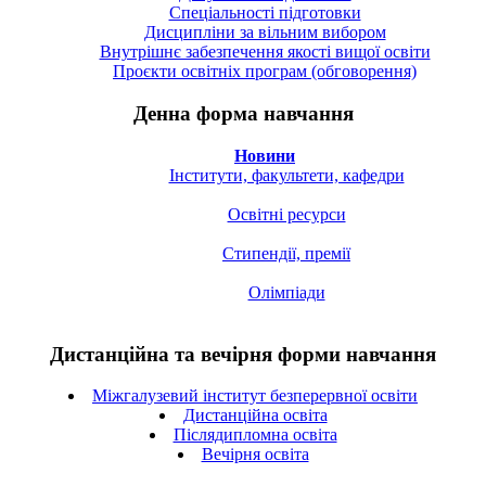
Спецiальностi підготовки
Дисципліни за вільним вибором
Внутрішнє забезпечення якості вищої освіти
Проєкти освітніх програм (обговорення)
Денна форма навчання
Новини
Інститути, факультети, кафедри
Освітні ресурси
Стипендії, премії
Олімпіади
Дистанційна та вечірня форми навчання
Міжгалузевий інститут безперервної освіти
Дистанційна освіта
Післядипломна освіта
Вечірня освіта