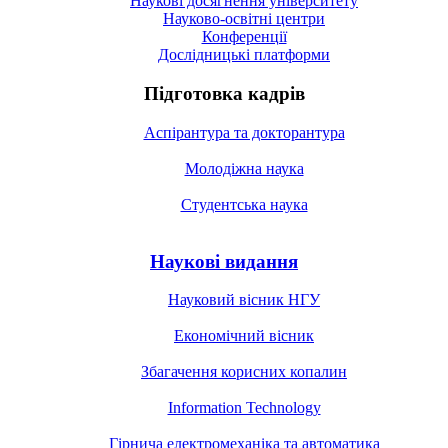
Наукові досягнення університету
Науково-освітні центри
Конференції
Дослідницькі платформи
Підготовка кадрів
Аспірантура та докторантура
Молодіжна наука
Студентська наука
Наукові видання
Науковий вісник НГУ
Економічний вісник
Збагачення корисних копалин
Information Technology
Гірнича електромеханіка та автоматика