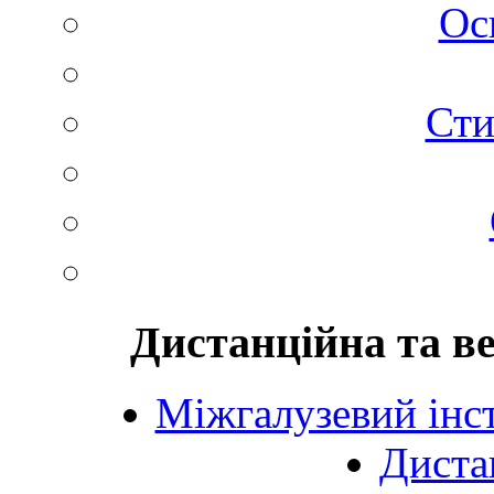
Ос
Сти
Дистанційна та в
Міжгалузевий інст
Диста