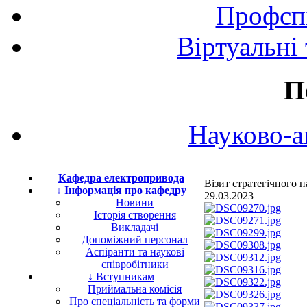
Профспі
Віртуальні
П
Науково-а
Кафедра електропривода
Візит стратегічного
↓ Інформація про кафедру
29.03.2023
Новини
Історія створення
Викладачі
Допоміжний персонал
Аспіранти та наукові
співробітники
↓ Вступникам
Приймальна комісія
Про спеціальність та форми