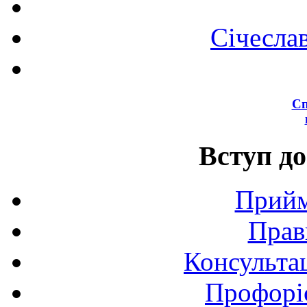
Січесла
Сп
Вступ до
Прийм
Прав
Консультац
Профоріє