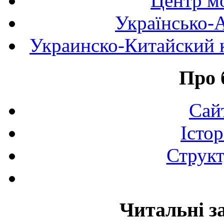
Центр мо
Українсько-
Украинско-Китайский к
Про 
Сай
Істор
Структ
Читальні з