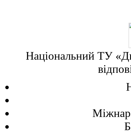
Національний ТУ «Дн
відпов
Міжнаро
Б