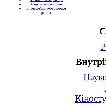
Теоретична частина
Інтерфейс лабораторної
роботи
С
Р
Внутрі
Науко
Кіносту