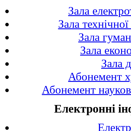
Зала електро
Зала технічної
Зала гуман
Зала екон
Зала 
Абонемент х
Абонемент науково
Електронні ін
Електр