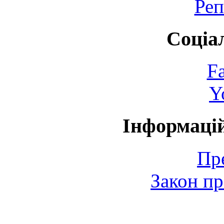
Реп
Соціа
F
Y
Інформаці
Пр
Закон пр