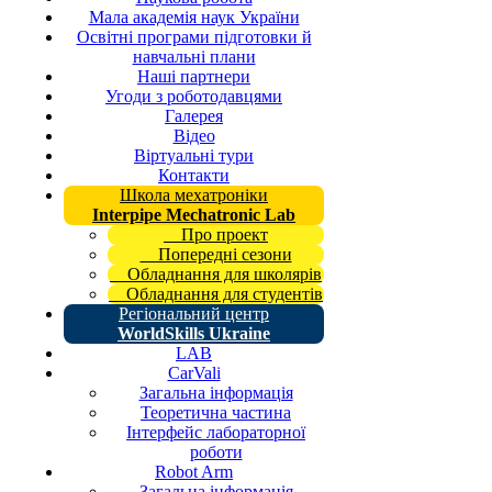
Мала академія наук України
Освітні програми підготовки й
навчальні плани
Наші партнери
Угоди з роботодавцями
Галерея
Відео
Віртуальні тури
Контакти
Школа мехатроніки
Interpipe Mechatronic Lab
Про проект
Попередні сезони
Обладнання для школярів
Обладнання для студентів
Регіональний центр
WorldSkills Ukraine
LAB
CarVali
Загальна інформація
Теоретична частина
Інтерфейс лабораторної
роботи
Robot Arm
Загальна інформація