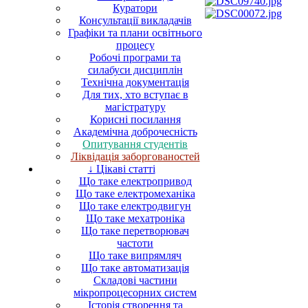
Куратори
Консультації викладачів
Графіки та плани освітнього
процесу
Робочі програми та
силабуси дисциплін
Технічна документація
Для тих, хто вступає в
магістратуру
Корисні посилання
Академічна доброчесність
Опитування студентів
Ліквідація заборгованостей
↓ Цікаві статті
Що таке електропривод
Що таке електромеханіка
Що таке електродвигун
Що таке мехатроніка
Що таке перетворювач
частоти
Що таке випрямляч
Що таке автоматизація
Складові частини
мікропроцесорних систем
Історія створення та