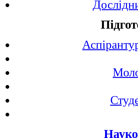
Дослідн
Підгот
Аспірантур
Моло
Студе
Науко