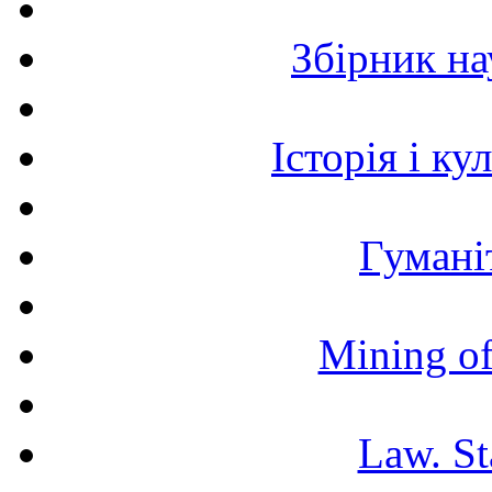
Збірник н
Історія і к
Гумані
Mining of
Law. St