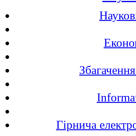
Науков
Еконо
Збагачення
Informa
Гірнича електр