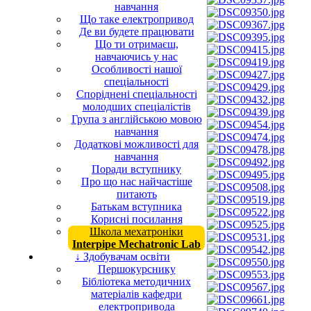
навчання
Що таке електропривод
Де ви будете працювати
Що ти отримаєш,
навчаючись у нас
Особливості нашої
спеціальності
Споріднені спеціальності
молодших спеціалістів
Група з англійською мовою
навчання
Додаткові можливості для
навчання
Поради вступнику
Про що нас найчастіше
питають
Батькам вступника
Корисні посилання
Школа мехатроніки
Interpipe Mechatronic Lab
↓ Здобувачам освіти
Першокурснику
Бібліотека методичних
матеріалів кафедри
електропривода