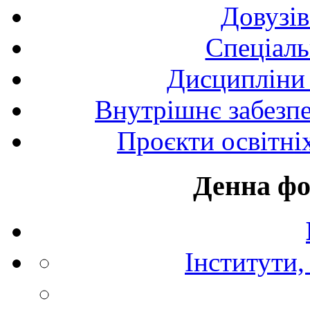
Довузів
Спецiаль
Дисципліни 
Внутрішнє забезпе
Проєкти освітні
Денна фо
Інститути,