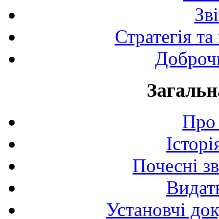
Зв
Стратегія та
Доброчи
Загальн
Про 
Історі
Почесні з
Видат
Установчі до