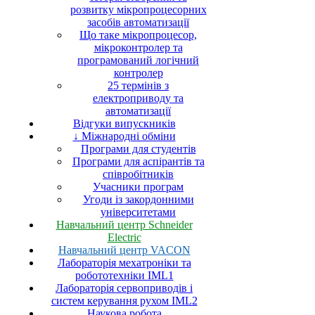
розвитку мікропроцесорних
засобів автоматизації
Що таке мікропроцесор,
мікроконтролер та
програмований логічний
контролер
25 термінів з
електроприводу та
автоматизації
Відгуки випускників
↓ Міжнародні обміни
Програми для студентів
Програми для аспірантів та
співробітників
Учасники програм
Угоди із закордонними
університетами
Навчальний центр Schneider
Electric
Навчальний центр VACON
Лабораторія мехатроніки та
робототехніки IML1
Лабораторія сервоприводів і
систем керування рухом IML2
Наукова робота