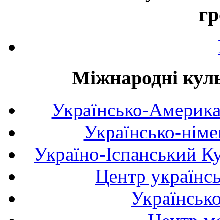
гр
Міжнародні куль
Українсько-Америка
Українсько-німе
Україно-Іспанський К
Центр українсь
Українськ