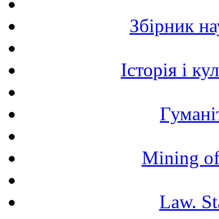
Збірник н
Історія і к
Гумані
Mining of
Law. St