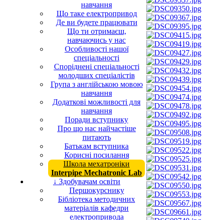
навчання
Що таке електропривод
Де ви будете працювати
Що ти отримаєш,
навчаючись у нас
Особливості нашої
спеціальності
Споріднені спеціальності
молодших спеціалістів
Група з англійською мовою
навчання
Додаткові можливості для
навчання
Поради вступнику
Про що нас найчастіше
питають
Батькам вступника
Корисні посилання
Школа мехатроніки
Interpipe Mechatronic Lab
↓ Здобувачам освіти
Першокурснику
Бібліотека методичних
матеріалів кафедри
електропривода