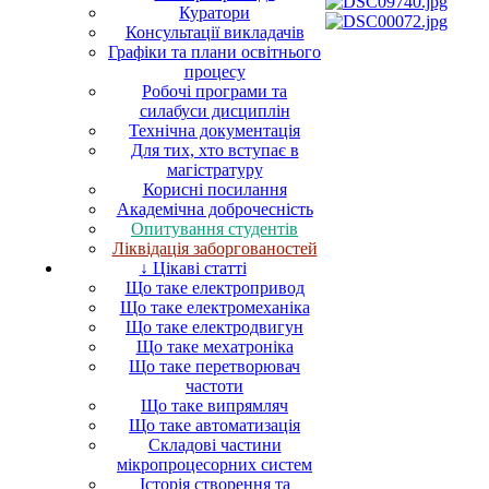
Куратори
Консультації викладачів
Графіки та плани освітнього
процесу
Робочі програми та
силабуси дисциплін
Технічна документація
Для тих, хто вступає в
магістратуру
Корисні посилання
Академічна доброчесність
Опитування студентів
Ліквідація заборгованостей
↓ Цікаві статті
Що таке електропривод
Що таке електромеханіка
Що таке електродвигун
Що таке мехатроніка
Що таке перетворювач
частоти
Що таке випрямляч
Що таке автоматизація
Складові частини
мікропроцесорних систем
Історія створення та