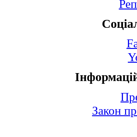
Реп
Соціа
F
Y
Інформаці
Пр
Закон пр