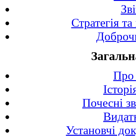
Зв
Стратегія та
Доброчи
Загальн
Про 
Історі
Почесні з
Видат
Установчі до