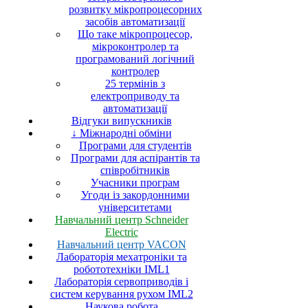
розвитку мікропроцесорних
засобів автоматизації
Що таке мікропроцесор,
мікроконтролер та
програмований логічний
контролер
25 термінів з
електроприводу та
автоматизації
Відгуки випускників
↓ Міжнародні обміни
Програми для студентів
Програми для аспірантів та
співробітників
Учасники програм
Угоди із закордонними
університетами
Навчальний центр Schneider
Electric
Навчальний центр VACON
Лабораторія мехатроніки та
робототехніки IML1
Лабораторія сервоприводів і
систем керування рухом IML2
Наукова робота