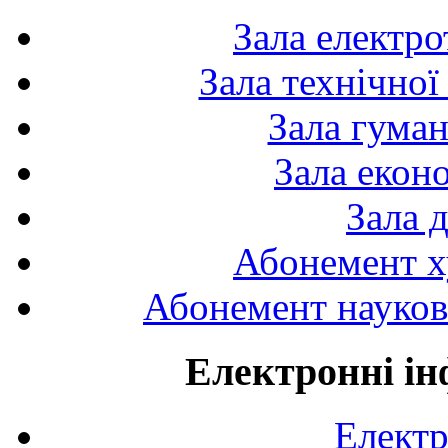
Зала електро
Зала технічної
Зала гуман
Зала екон
Зала 
Абонемент х
Абонемент науково
Електронні ін
Електр