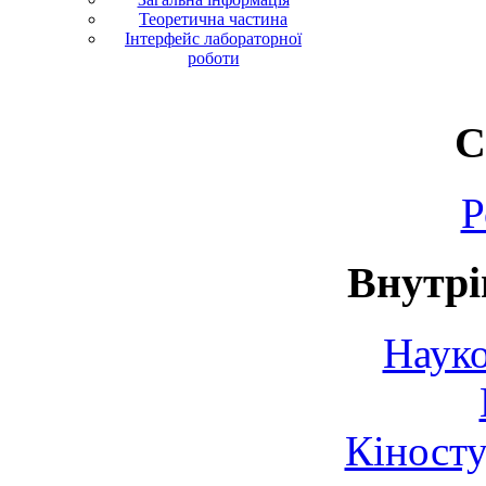
Теоретична частина
Інтерфейс лабораторної
роботи
С
Р
Внутрі
Науко
Кіносту