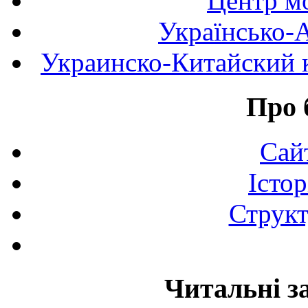
Центр мо
Українсько-
Украинско-Китайский к
Про 
Сай
Істор
Структ
Читальні з