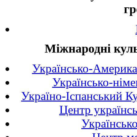
гр
Міжнародні куль
Українсько-Америка
Українсько-німе
Україно-Іспанський К
Центр українсь
Українськ