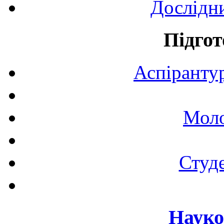
Дослідн
Підгот
Аспірантур
Моло
Студе
Науко