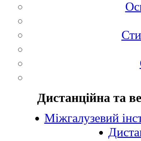
Ос
Сти
Дистанційна та в
Міжгалузевий інст
Диста