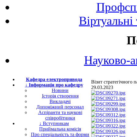
Профспі
Віртуальні
П
Науково-а
Кафедра електропривода
Візит стратегічного
↓ Інформація про кафедру
29.03.2023
Новини
Історія створення
Викладачі
Допоміжний персонал
Аспіранти та наукові
співробітники
↓ Вступникам
Приймальна комісія
Про спеціальність та форми