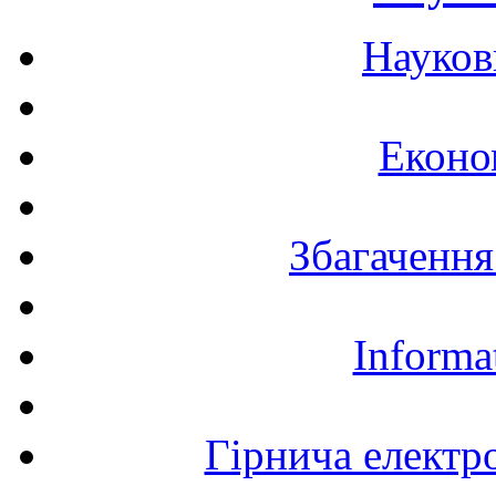
Науков
Еконо
Збагачення
Informa
Гірнича електр