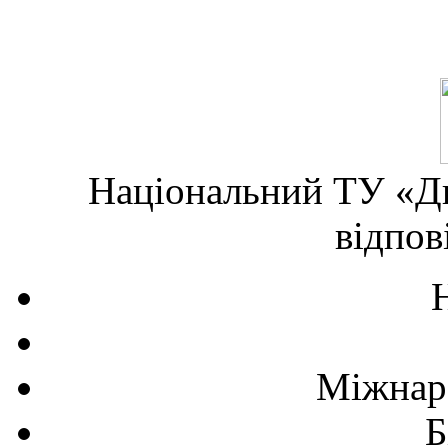
Національний ТУ «Дн
відпов
Міжнаро
Б