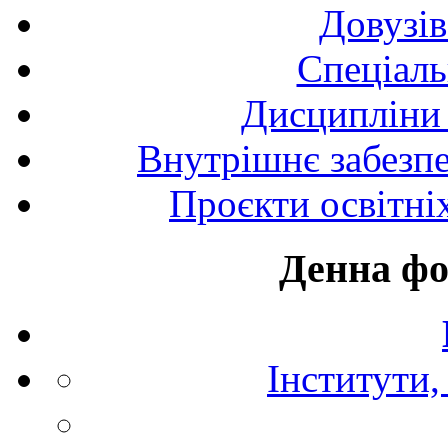
Довузів
Спецiаль
Дисципліни 
Внутрішнє забезпе
Проєкти освітні
Денна фо
Інститути,