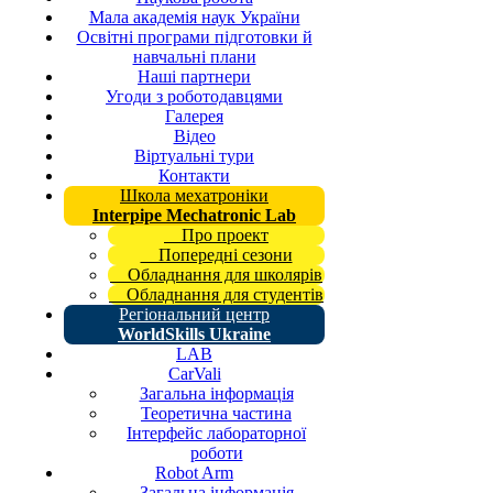
Мала академія наук України
Освітні програми підготовки й
навчальні плани
Наші партнери
Угоди з роботодавцями
Галерея
Відео
Віртуальні тури
Контакти
Школа мехатроніки
Interpipe Mechatronic Lab
Про проект
Попередні сезони
Обладнання для школярів
Обладнання для студентів
Регіональний центр
WorldSkills Ukraine
LAB
CarVali
Загальна інформація
Теоретична частина
Інтерфейс лабораторної
роботи
Robot Arm
Загальна інформація