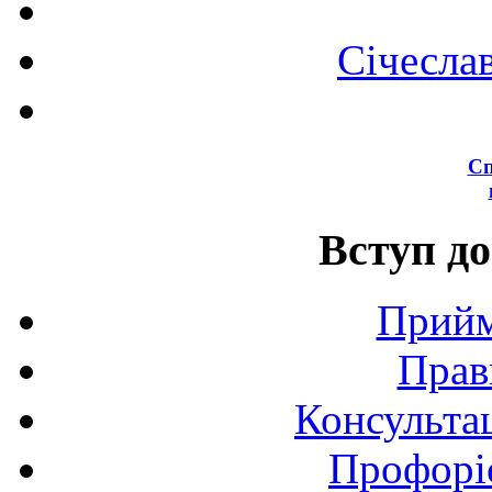
Січесла
Сп
Вступ до
Прийм
Прав
Консультац
Профоріє