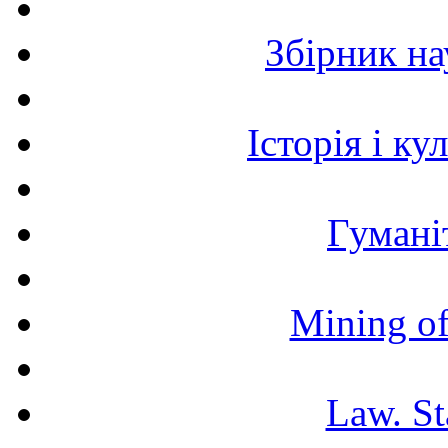
Збірник н
Історія і к
Гумані
Mining of
Law. St