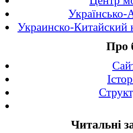
Центр мо
Українсько-
Украинско-Китайский к
Про 
Сай
Істор
Структ
Читальні з