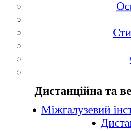
Ос
Сти
Дистанційна та в
Міжгалузевий інст
Диста