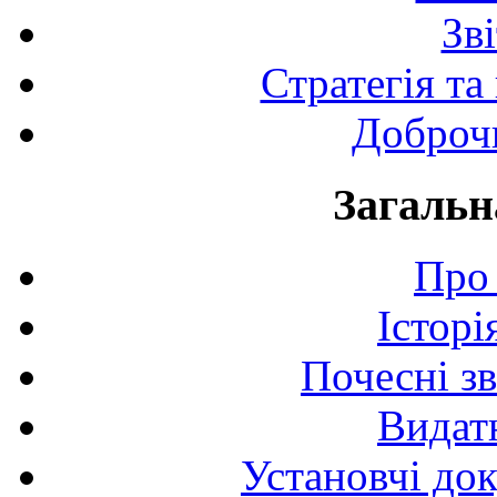
Зв
Стратегія та
Доброчи
Загальн
Про 
Історі
Почесні з
Видат
Установчі до