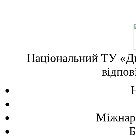
Національний ТУ «Дн
відпов
Міжнаро
Б