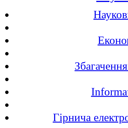
Науков
Еконо
Збагачення
Informa
Гірнича електр