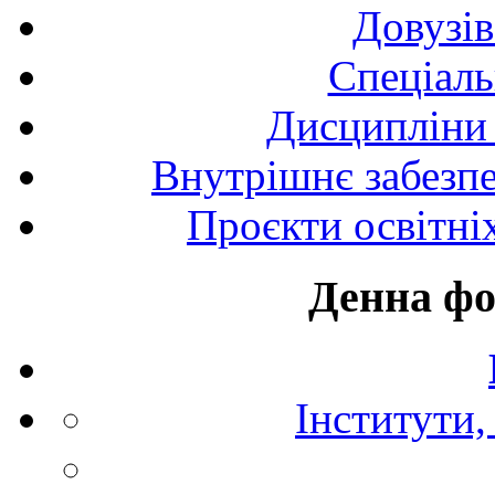
Довузів
Спецiаль
Дисципліни 
Внутрішнє забезпе
Проєкти освітні
Денна фо
Інститути,