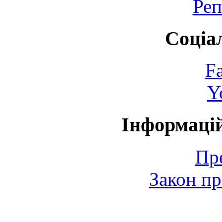
Реп
Соціа
F
Y
Інформаці
Пр
Закон пр