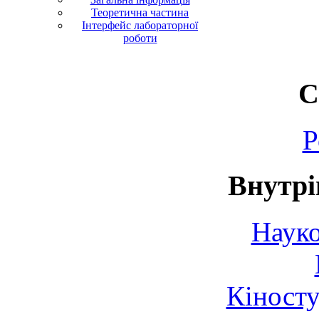
Теоретична частина
Інтерфейс лабораторної
роботи
С
Р
Внутрі
Науко
Кіносту