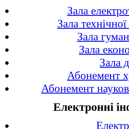
Зала електро
Зала технічної
Зала гуман
Зала екон
Зала 
Абонемент х
Абонемент науково
Електронні ін
Електр