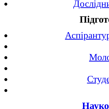
Дослідн
Підгот
Аспірантур
Моло
Студе
Науко