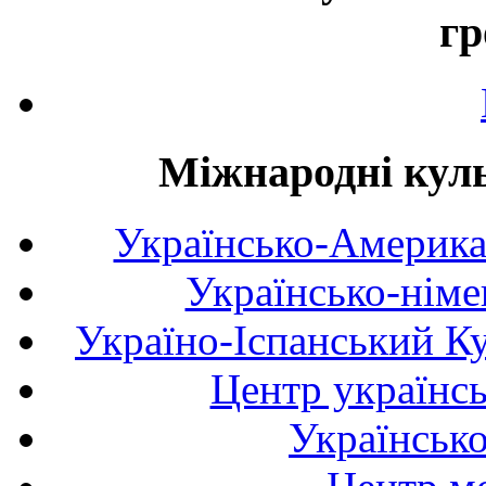
гр
Міжнародні куль
Українсько-Америка
Українсько-німе
Україно-Іспанський К
Центр українсь
Українськ