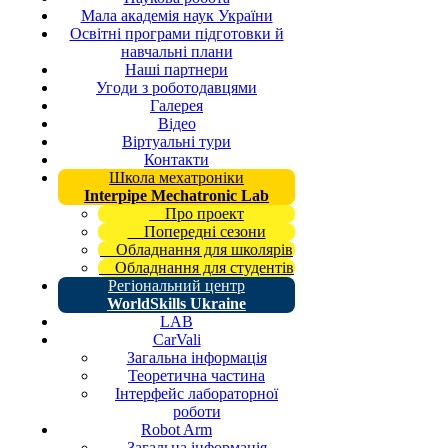
Мала академія наук України
Освітні програми підготовки й
навчальні плани
Наші партнери
Угоди з роботодавцями
Галерея
Відео
Віртуальні тури
Контакти
Школа мехатроніки
Interpipe Mechatronic Lab
Про проект
Попередні сезони
Обладнання для школярів
Обладнання для студентів
Регіональний центр
WorldSkills Ukraine
LAB
CarVali
Загальна інформація
Теоретична частина
Інтерфейс лабораторної
роботи
Robot Arm
Загальна інформація