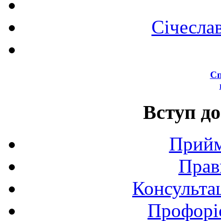
Січесла
Сп
Вступ до
Прийм
Прав
Консультац
Профоріє