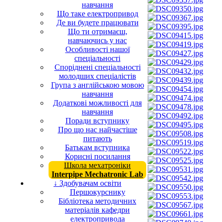
навчання
Що таке електропривод
Де ви будете працювати
Що ти отримаєш,
навчаючись у нас
Особливості нашої
спеціальності
Споріднені спеціальності
молодших спеціалістів
Група з англійською мовою
навчання
Додаткові можливості для
навчання
Поради вступнику
Про що нас найчастіше
питають
Батькам вступника
Корисні посилання
Школа мехатроніки
Interpipe Mechatronic Lab
↓ Здобувачам освіти
Першокурснику
Бібліотека методичних
матеріалів кафедри
електропривода