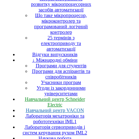
розвитку мікропроцесорних
засобів автоматизації
Що таке мікропроцесор,
мікроконтролер та
програмований логічний
контролер
25 термінів з
електроприводу та
автоматизації
Відгуки випускників
↓ Міжнародні обміни
Програми для студентів
Програми для аспірантів та
співробітників
Учасники програм
Угоди із закордонними
університетами
Навчальний центр Schneider
Electric
Навчальний центр VACON
Лабораторія мехатроніки та
робототехніки IML1
Лабораторія сервоприводів і
систем керування рухом IML2
Наукова робота