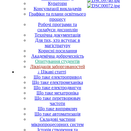
Куратори
Консультації викладачів
Графіки та плани освітнього
процесу
Робочі програми та
силабуси дисциплін
Технічна документація
Для тих, хто вступає в
магістратуру
Корисні посилання
Академічна доброчесність
Опитування студентів
Ліквідація заборгованостей
↓ Цікаві статті
Що таке електропривод
Що таке електромеханіка
Що таке електродвигун
Що таке мехатроніка
Що таке перетворювач
частоти
Що таке випрямляч
Що таке автоматизація
Складові частини
мікропроцесорних систем
Історія створення та