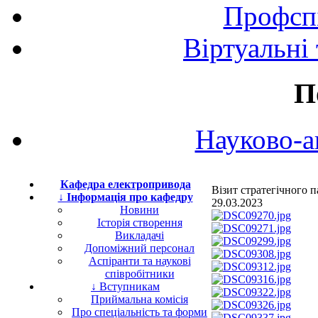
Профспі
Віртуальні
П
Науково-а
Кафедра електропривода
Візит стратегічного
↓ Інформація про кафедру
29.03.2023
Новини
Історія створення
Викладачі
Допоміжний персонал
Аспіранти та наукові
співробітники
↓ Вступникам
Приймальна комісія
Про спеціальність та форми