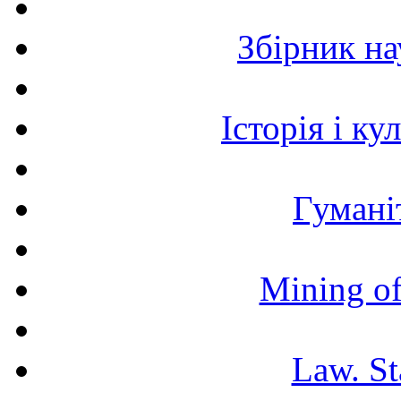
Збірник н
Історія і к
Гумані
Mining of
Law. St