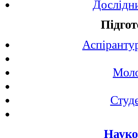
Дослідн
Підгот
Аспірантур
Моло
Студе
Науко