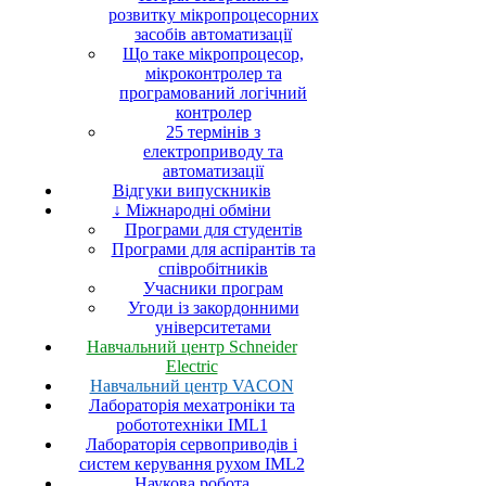
розвитку мікропроцесорних
засобів автоматизації
Що таке мікропроцесор,
мікроконтролер та
програмований логічний
контролер
25 термінів з
електроприводу та
автоматизації
Відгуки випускників
↓ Міжнародні обміни
Програми для студентів
Програми для аспірантів та
співробітників
Учасники програм
Угоди із закордонними
університетами
Навчальний центр Schneider
Electric
Навчальний центр VACON
Лабораторія мехатроніки та
робототехніки IML1
Лабораторія сервоприводів і
систем керування рухом IML2
Наукова робота