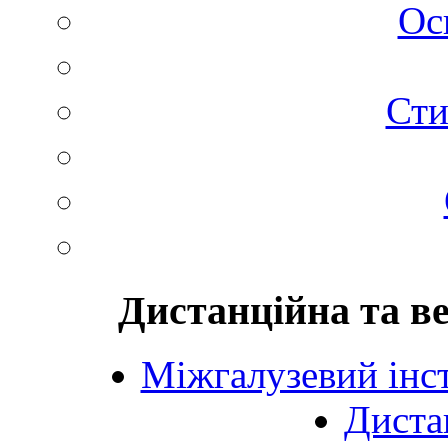
Ос
Сти
Дистанційна та в
Міжгалузевий інст
Диста