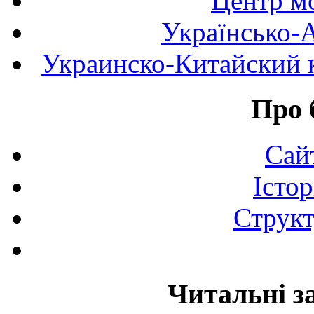
Центр мо
Українсько-
Украинско-Китайский к
Про 
Сай
Істор
Структ
Читальні з