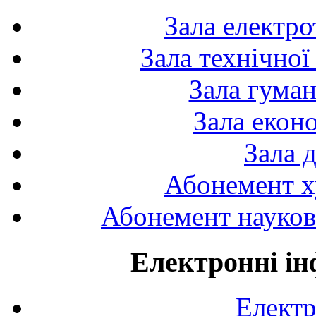
Зала електро
Зала технічної
Зала гуман
Зала екон
Зала 
Абонемент х
Абонемент науково
Електронні ін
Електр