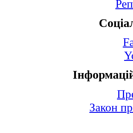
Реп
Соціа
F
Y
Інформаці
Пр
Закон пр