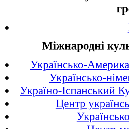
гр
Міжнародні куль
Українсько-Америка
Українсько-німе
Україно-Іспанський К
Центр українсь
Українськ