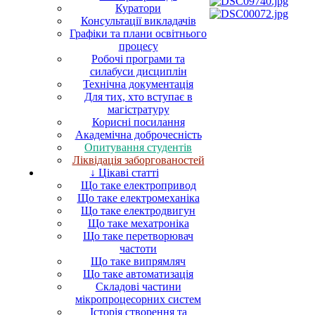
Куратори
Консультації викладачів
Графіки та плани освітнього
процесу
Робочі програми та
силабуси дисциплін
Технічна документація
Для тих, хто вступає в
магістратуру
Корисні посилання
Академічна доброчесність
Опитування студентів
Ліквідація заборгованостей
↓ Цікаві статті
Що таке електропривод
Що таке електромеханіка
Що таке електродвигун
Що таке мехатроніка
Що таке перетворювач
частоти
Що таке випрямляч
Що таке автоматизація
Складові частини
мікропроцесорних систем
Історія створення та