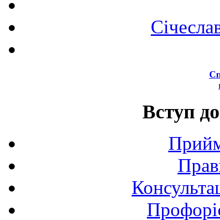
Січесла
Сп
Вступ до
Прийм
Прав
Консультац
Профоріє