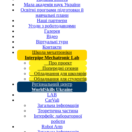
Мала академія наук України
Освітні програми підготовки й
навчальні плани
Наші партнери
Угоди з роботодавцями
Галерея
Відео
Віртуальні тури
Контакти
Школа мехатроніки
Interpipe Mechatronic Lab
Про проект
Попередні сезони
Обладнання для школярів
Обладнання для студентів
Регіональний центр
WorldSkills Ukraine
LAB
CarVali
Загальна інформація
Теоретична частина
Інтерфейс лабораторної
роботи
Robot Arm
Загальна інформація