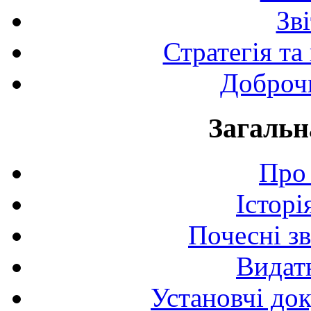
Зв
Стратегія та
Доброчи
Загальн
Про 
Історі
Почесні з
Видат
Установчі до