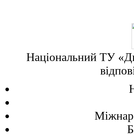
Національний ТУ «Дн
відпов
Міжнаро
Б