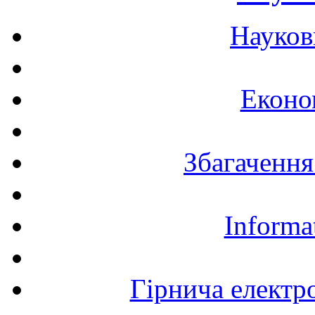
Науков
Еконо
Збагачення
Informa
Гірнича електр