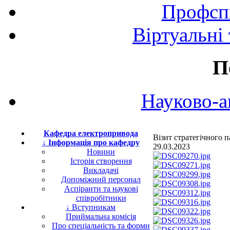
Профспі
Віртуальні
П
Науково-а
Кафедра електропривода
Візит стратегічного
↓ Інформація про кафедру
29.03.2023
Новини
Історія створення
Викладачі
Допоміжний персонал
Аспіранти та наукові
співробітники
↓ Вступникам
Приймальна комісія
Про спеціальність та форми