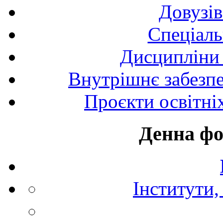
Довузів
Спецiаль
Дисципліни 
Внутрішнє забезпе
Проєкти освітні
Денна фо
Інститути,