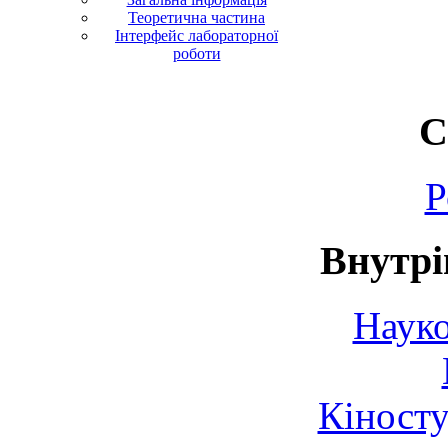
Теоретична частина
Інтерфейс лабораторної
роботи
С
Р
Внутрі
Науко
Кіносту