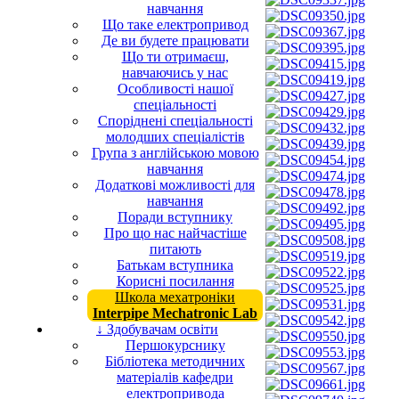
навчання
Що таке електропривод
Де ви будете працювати
Що ти отримаєш,
навчаючись у нас
Особливості нашої
спеціальності
Споріднені спеціальності
молодших спеціалістів
Група з англійською мовою
навчання
Додаткові можливості для
навчання
Поради вступнику
Про що нас найчастіше
питають
Батькам вступника
Корисні посилання
Школа мехатроніки
Interpipe Mechatronic Lab
↓ Здобувачам освіти
Першокурснику
Бібліотека методичних
матеріалів кафедри
електропривода