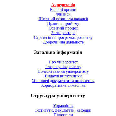
Акредитація
Керівні органи
Фінанси
Штатний розпис та вакансії
Правила прийому
Освітній процес
Звіти ректора
Стратегія та программа розвитку
Доброчинна діяльність
Загальна інформація
Про університет
Історія університету
Почесні звання університету
Видатні випускники
Установчі документи та положення
Корпоративна символiка
Структура університету
Управління
Інститути, факультети, кафедри
Підрозділи