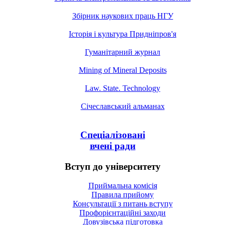
Збірник наукових праць НГУ
Історія і культура Придніпров'я
Гуманітарний журнал
Mining of Mineral Deposits
Law. State. Technology
Січеславський альманах
Спеціалізовані
вчені ради
Вступ до університету
Приймальна комісія
Правила прийому
Консультації з питань вступу
Профорієнтаційні заходи
Довузівська підготовка