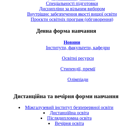
Спецiальностi підготовки
Дисципліни за вільним вибором
Внутрішнє забезпечення якості вищої освіти
Проєкти освітніх програм (обговорення)
Денна форма навчання
Новини
Інститути, факультети, кафедри
Освітні ресурси
Стипендії, премії
Олімпіади
Дистанційна та вечірня форми навчання
Міжгалузевий інститут безперервної освіти
Дистанційна освіта
Післядипломна освіта
Вечірня освіта