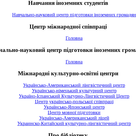
Навчання іноземних студентів
Навчально-науковий центр підготовки іноземних громадян
Центр міжнародної співпраці
Головна
чально-науковий центр підготовки іноземних гром
Головна
Міжнародні культурно-освітні центри
Українсько-Американський лінгвістичний центр
Українсько-німецький культурний центр
Україно-Іспанський Культурно-Лінгвістичний Центр
Центр українсько-польської співпраці
Українсько-Японський центр
Центр мовної підготовки
Українсько-Американський ліцей
Украинско-Китайский культурно-лінгвістичний центр
Про бібліотеку