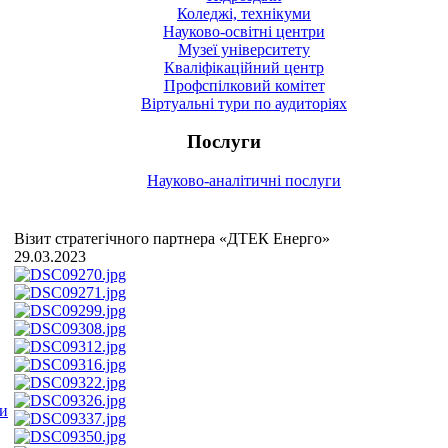
Коледжі, технікуми
Науково-освітні центри
Музеї університету
Кваліфікаційний центр
Профспілковий комітет
Віртуальні тури по аудиторіях
Послуги
Науково-аналітичні послуги
Візит стратегічного партнера «ДТЕК Енерго»
29.03.2023
ми