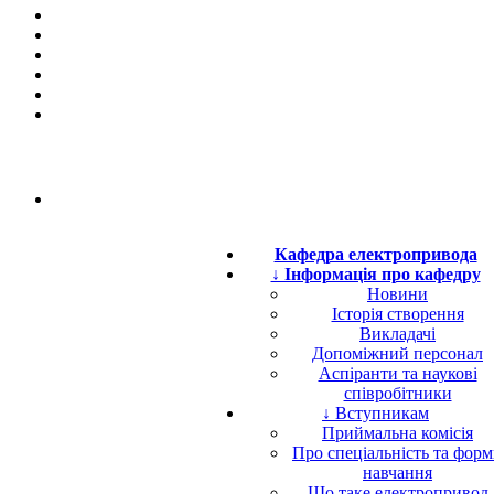
Кафедра електропривода
↓ Інформація про кафедру
Новини
Історія створення
Викладачі
Допоміжний персонал
Аспіранти та наукові
співробітники
↓ Вступникам
Приймальна комісія
Про спеціальність та фор
навчання
Що таке електропривод