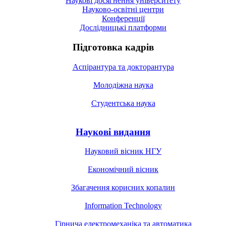
Наукові досягнення університету
Науково-освітні центри
Конференції
Дослідницькі платформи
Підготовка кадрів
Аспірантура та докторантура
Молодіжна наука
Студентська наука
Наукові видання
Науковий вісник НГУ
Економічний вісник
Збагачення корисних копалин
Information Technology
Гірнича електромеханіка та автоматика