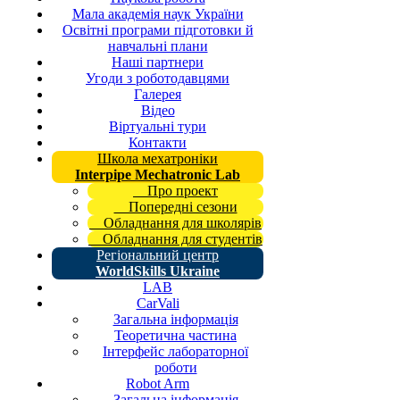
Мала академія наук України
Освітні програми підготовки й
навчальні плани
Наші партнери
Угоди з роботодавцями
Галерея
Відео
Віртуальні тури
Контакти
Школа мехатроніки
Interpipe Mechatronic Lab
Про проект
Попередні сезони
Обладнання для школярів
Обладнання для студентів
Регіональний центр
WorldSkills Ukraine
LAB
CarVali
Загальна інформація
Теоретична частина
Інтерфейс лабораторної
роботи
Robot Arm
Загальна інформація