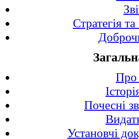
Зв
Стратегія та
Доброчи
Загальн
Про 
Історі
Почесні з
Видат
Установчі до