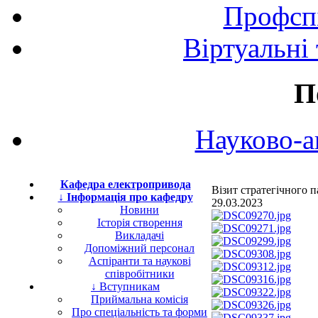
Профспі
Віртуальні
П
Науково-а
Кафедра електропривода
Візит стратегічного
↓ Інформація про кафедру
29.03.2023
Новини
Історія створення
Викладачі
Допоміжний персонал
Аспіранти та наукові
співробітники
↓ Вступникам
Приймальна комісія
Про спеціальність та форми