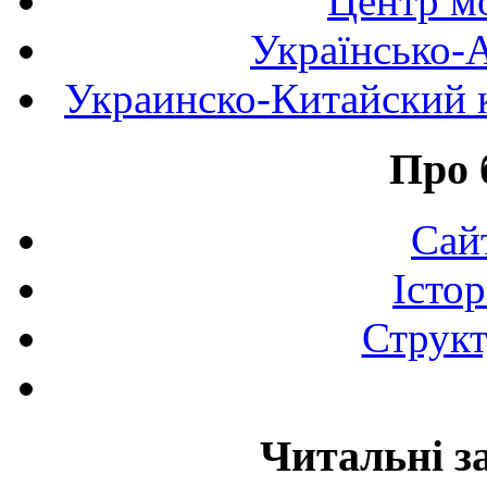
Центр мо
Українсько-
Украинско-Китайский к
Про 
Сай
Істор
Структ
Читальні з