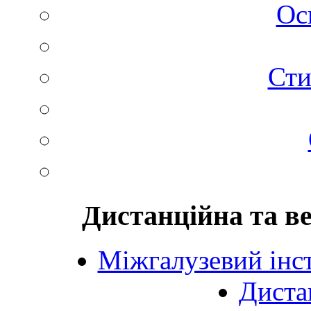
Ос
Сти
Дистанційна та в
Міжгалузевий інст
Диста