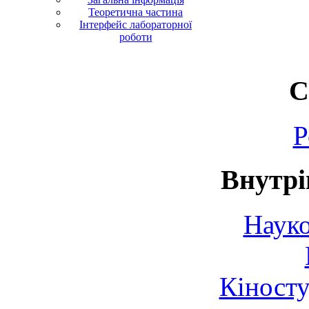
Теоретична частина
Інтерфейс лабораторної
роботи
С
Р
Внутрі
Науко
Кіносту