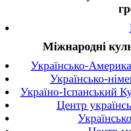
гр
Міжнародні куль
Українсько-Америка
Українсько-німе
Україно-Іспанський К
Центр українсь
Українськ