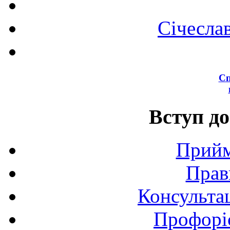
Січесла
Сп
Вступ до
Прийм
Прав
Консультац
Профоріє