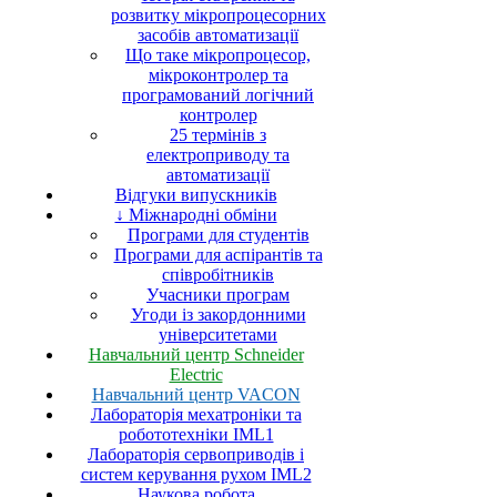
розвитку мікропроцесорних
засобів автоматизації
Що таке мікропроцесор,
мікроконтролер та
програмований логічний
контролер
25 термінів з
електроприводу та
автоматизації
Відгуки випускників
↓ Міжнародні обміни
Програми для студентів
Програми для аспірантів та
співробітників
Учасники програм
Угоди із закордонними
університетами
Навчальний центр Schneider
Electric
Навчальний центр VACON
Лабораторія мехатроніки та
робототехніки IML1
Лабораторія сервоприводів і
систем керування рухом IML2
Наукова робота