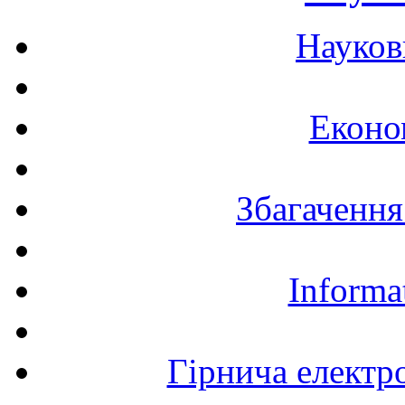
Науков
Еконо
Збагачення
Informa
Гірнича електр