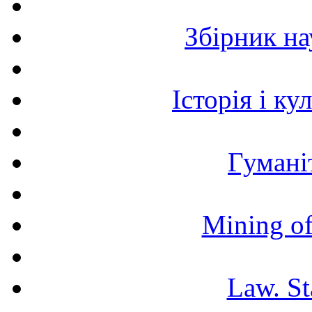
Збірник н
Історія і к
Гумані
Mining of
Law. St