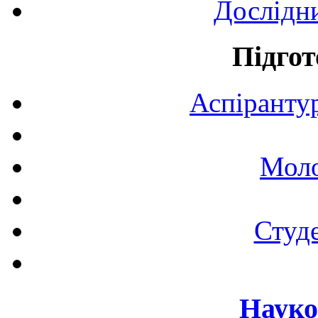
Дослідн
Підгот
Аспірантур
Моло
Студе
Науко