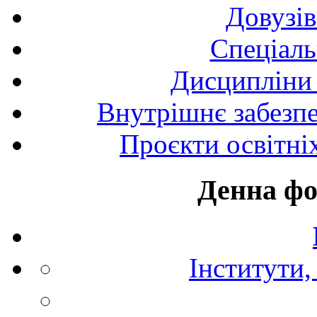
Довузів
Спецiаль
Дисципліни 
Внутрішнє забезпе
Проєкти освітні
Денна фо
Інститути,