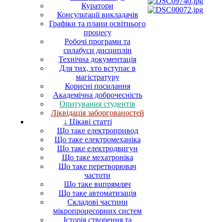
Куратори
Консультації викладачів
Графіки та плани освітнього
процесу
Робочі програми та
силабуси дисциплін
Технічна документація
Для тих, хто вступає в
магістратуру
Корисні посилання
Академічна доброчесність
Опитування студентів
Ліквідація заборгованостей
↓ Цікаві статті
Що таке електропривод
Що таке електромеханіка
Що таке електродвигун
Що таке мехатроніка
Що таке перетворювач
частоти
Що таке випрямляч
Що таке автоматизація
Складові частини
мікропроцесорних систем
Історія створення та