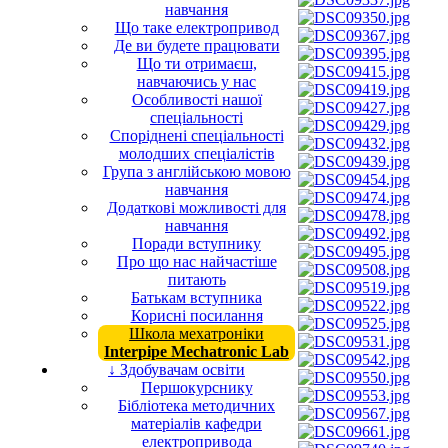
навчання
Що таке електропривод
Де ви будете працювати
Що ти отримаєш,
навчаючись у нас
Особливості нашої
спеціальності
Споріднені спеціальності
молодших спеціалістів
Група з англійською мовою
навчання
Додаткові можливості для
навчання
Поради вступнику
Про що нас найчастіше
питають
Батькам вступника
Корисні посилання
Школа мехатроніки
Interpipe Mechatronic Lab
↓ Здобувачам освіти
Першокурснику
Бібліотека методичних
матеріалів кафедри
електропривода