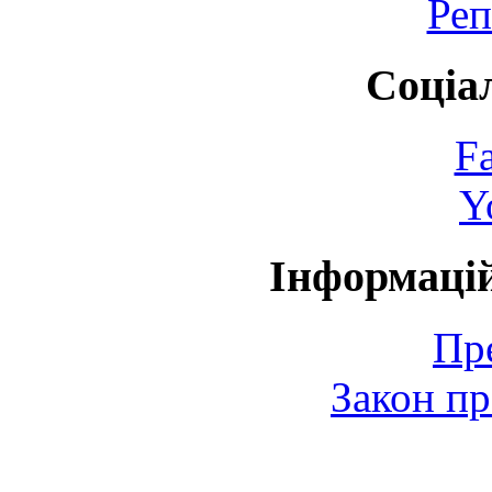
Реп
Соціа
F
Y
Інформаці
Пр
Закон пр