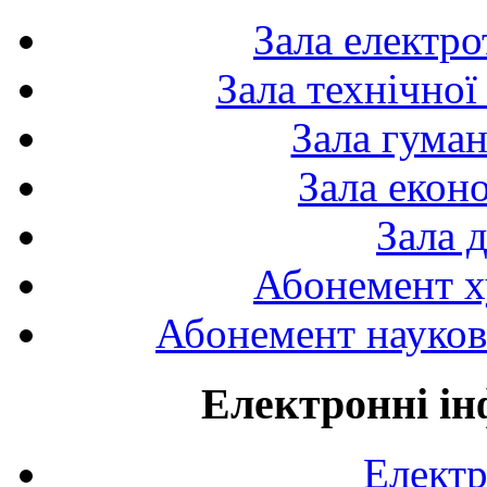
Зала електро
Зала технічної
Зала гуман
Зала екон
Зала 
Абонемент х
Абонемент науково
Електронні ін
Електр