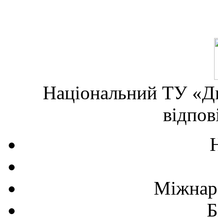
Національний ТУ «Дн
відпов
Міжнаро
Б