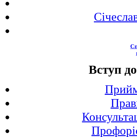
Січесла
Сп
Вступ до
Прийм
Прав
Консультац
Профоріє