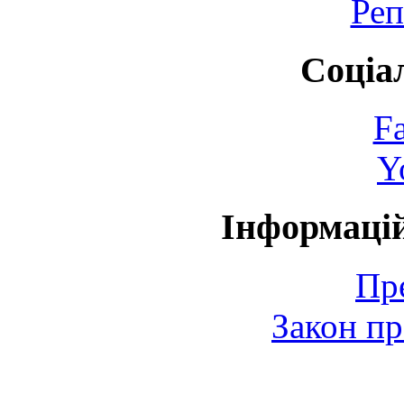
Реп
Соціа
F
Y
Інформаці
Пр
Закон пр