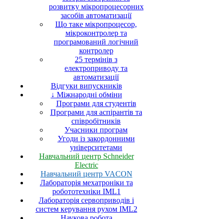
розвитку мікропроцесорних
засобів автоматизації
Що таке мікропроцесор,
мікроконтролер та
програмований логічний
контролер
25 термінів з
електроприводу та
автоматизації
Відгуки випускників
↓ Міжнародні обміни
Програми для студентів
Програми для аспірантів та
співробітників
Учасники програм
Угоди із закордонними
університетами
Навчальний центр Schneider
Electric
Навчальний центр VACON
Лабораторія мехатроніки та
робототехніки IML1
Лабораторія сервоприводів і
систем керування рухом IML2
Наукова робота