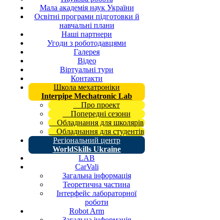
Мала академія наук України
Освітні програми підготовки й
навчальні плани
Наші партнери
Угоди з роботодавцями
Галерея
Відео
Віртуальні тури
Контакти
Школа мехатроніки
Interpipe Mechatronic Lab
Про проект
Попередні сезони
Обладнання для школярів
Обладнання для студентів
Регіональний центр
WorldSkills Ukraine
LAB
CarVali
Загальна інформація
Теоретична частина
Інтерфейс лабораторної
роботи
Robot Arm
Загальна інформація