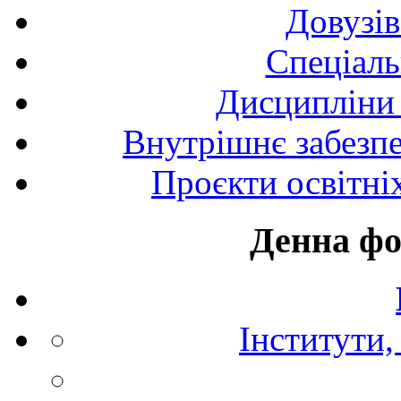
Довузів
Спецiаль
Дисципліни 
Внутрішнє забезпе
Проєкти освітні
Денна фо
Інститути,