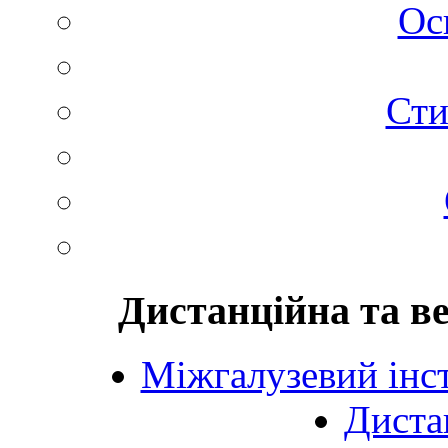
Ос
Сти
Дистанційна та в
Міжгалузевий інст
Диста