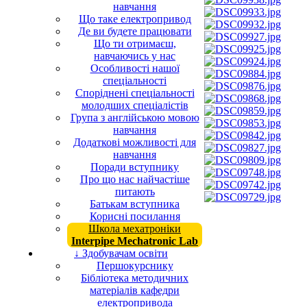
навчання
Що таке електропривод
Де ви будете працювати
Що ти отримаєш,
навчаючись у нас
Особливості нашої
спеціальності
Споріднені спеціальності
молодших спеціалістів
Група з англійською мовою
навчання
Додаткові можливості для
навчання
Поради вступнику
Про що нас найчастіше
питають
Батькам вступника
Корисні посилання
Школа мехатроніки
Interpipe Mechatronic Lab
↓ Здобувачам освіти
Першокурснику
Бібліотека методичних
матеріалів кафедри
електропривода