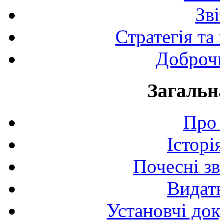
Зв
Стратегія та
Доброчи
Загальн
Про 
Історі
Почесні з
Видат
Установчі до