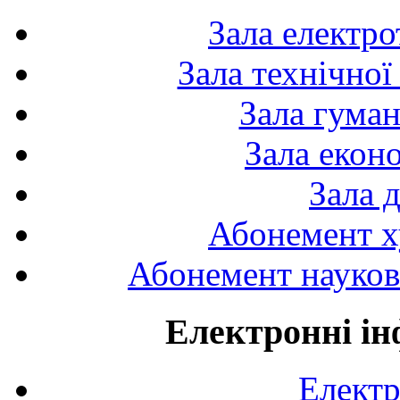
Зала електро
Зала технічної
Зала гуман
Зала екон
Зала 
Абонемент х
Абонемент науково
Електронні ін
Електр