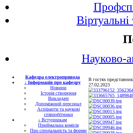
Профспі
Віртуальні
П
Науково-а
Кафедра електропривода
В гостях представник
↓ Інформація про кафедру
27.02.2023
Новини
Історія створення
Викладачі
Допоміжний персонал
Аспіранти та наукові
співробітники
↓ Вступникам
Приймальна комісія
Про спеціальність та форми