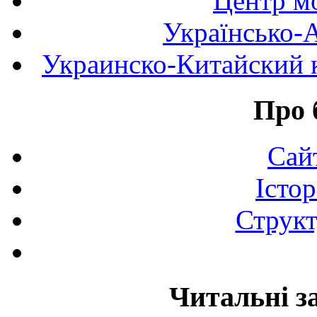
Центр мо
Українсько-
Украинско-Китайский к
Про 
Сай
Істор
Структ
Читальні з