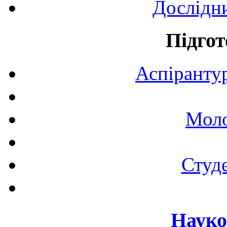
Дослідн
Підгот
Аспірантур
Моло
Студе
Науко