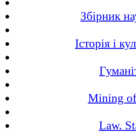
Збірник н
Історія і к
Гумані
Mining of
Law. St