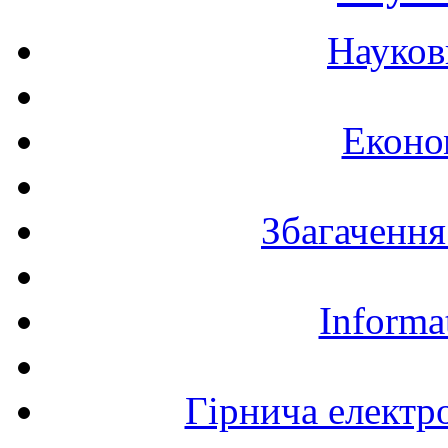
Науков
Еконо
Збагачення
Informa
Гірнича електр