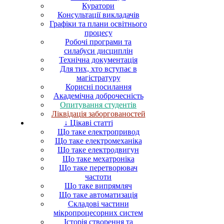
Куратори
Консультації викладачів
Графіки та плани освітнього
процесу
Робочі програми та
силабуси дисциплін
Технічна документація
Для тих, хто вступає в
магістратуру
Корисні посилання
Академічна доброчесність
Опитування студентів
Ліквідація заборгованостей
↓ Цікаві статті
Що таке електропривод
Що таке електромеханіка
Що таке електродвигун
Що таке мехатроніка
Що таке перетворювач
частоти
Що таке випрямляч
Що таке автоматизація
Складові частини
мікропроцесорних систем
Історія створення та