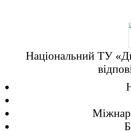
Національний ТУ «Дн
відпов
Міжнаро
Б