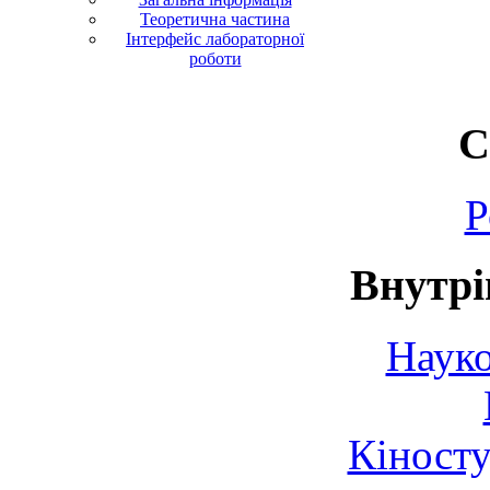
Теоретична частина
Інтерфейс лабораторної
роботи
С
Р
Внутрі
Науко
Кіносту