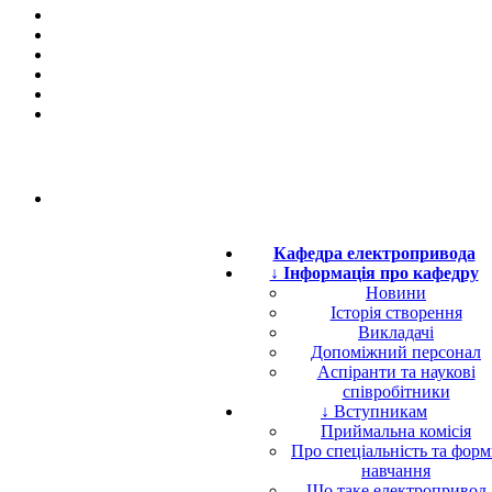
Кафедра електропривода
↓ Інформація про кафедру
Новини
Історія створення
Викладачі
Допоміжний персонал
Аспіранти та наукові
співробітники
↓ Вступникам
Приймальна комісія
Про спеціальність та фор
навчання
Що таке електропривод