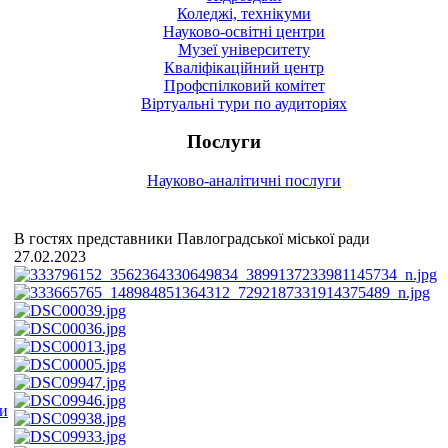
Коледжі, технікуми
Науково-освітні центри
Музеї університету
Кваліфікаційний центр
Профспілковий комітет
Віртуальні тури по аудиторіях
Послуги
Науково-аналітичні послуги
В гостях представники Павлоградської міської ради
27.02.2023
ми