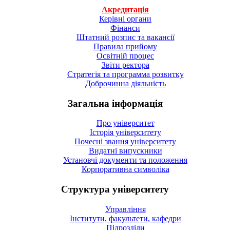
Акредитація
Керівні органи
Фінанси
Штатний розпис та вакансії
Правила прийому
Освітній процес
Звіти ректора
Стратегія та программа розвитку
Доброчинна діяльність
Загальна інформація
Про університет
Історія університету
Почесні звання університету
Видатні випускники
Установчі документи та положення
Корпоративна символiка
Структура університету
Управління
Інститути, факультети, кафедри
Підрозділи