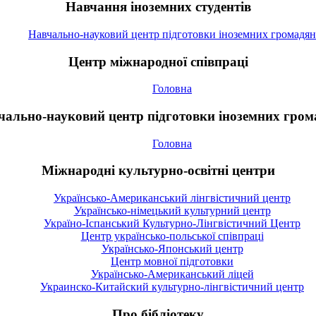
Навчання іноземних студентів
Навчально-науковий центр підготовки іноземних громадян
Центр міжнародної співпраці
Головна
чально-науковий центр підготовки іноземних гром
Головна
Міжнародні культурно-освітні центри
Українсько-Американський лінгвістичний центр
Українсько-німецький культурний центр
Україно-Іспанський Культурно-Лінгвістичний Центр
Центр українсько-польської співпраці
Українсько-Японський центр
Центр мовної підготовки
Українсько-Американський ліцей
Украинско-Китайский культурно-лінгвістичний центр
Про бібліотеку