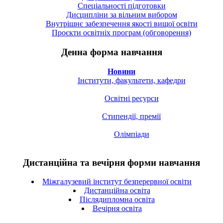
Спецiальностi підготовки
Дисципліни за вільним вибором
Внутрішнє забезпечення якості вищої освіти
Проєкти освітніх програм (обговорення)
Денна форма навчання
Новини
Інститути, факультети, кафедри
Освітні ресурси
Стипендії, премії
Олімпіади
Дистанційна та вечірня форми навчання
Міжгалузевий інститут безперервної освіти
Дистанційна освіта
Післядипломна освіта
Вечірня освіта