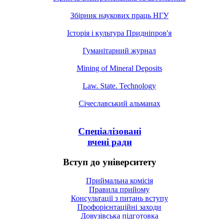
Збірник наукових праць НГУ
Історія і культура Придніпров'я
Гуманітарний журнал
Mining of Mineral Deposits
Law. State. Technology
Січеславський альманах
Спеціалізовані
вчені ради
Вступ до університету
Приймальна комісія
Правила прийому
Консультації з питань вступу
Профорієнтаційні заходи
Довузівська підготовка