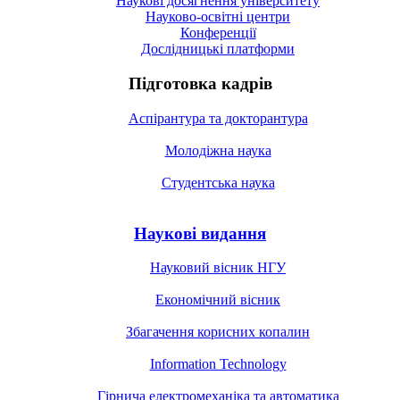
Наукові досягнення університету
Науково-освітні центри
Конференції
Дослідницькі платформи
Підготовка кадрів
Аспірантура та докторантура
Молодіжна наука
Студентська наука
Наукові видання
Науковий вісник НГУ
Економічний вісник
Збагачення корисних копалин
Information Technology
Гірнича електромеханіка та автоматика