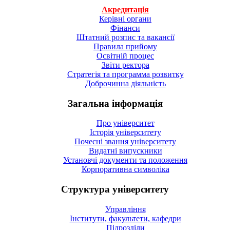
Акредитація
Керівні органи
Фінанси
Штатний розпис та вакансії
Правила прийому
Освітній процес
Звіти ректора
Стратегія та программа розвитку
Доброчинна діяльність
Загальна інформація
Про університет
Історія університету
Почесні звання університету
Видатні випускники
Установчі документи та положення
Корпоративна символiка
Структура університету
Управління
Інститути, факультети, кафедри
Підрозділи