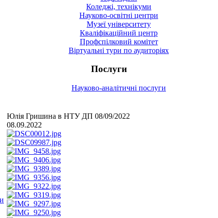
Коледжі, технікуми
Науково-освітні центри
Музеї університету
Кваліфікаційний центр
Профспілковий комітет
Віртуальні тури по аудиторіях
Послуги
Науково-аналітичні послуги
Юлія Гришина в НТУ ДП 08/09/2022
08.09.2022
ми