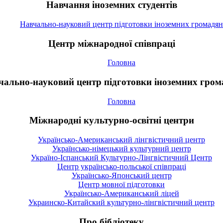
Навчання іноземних студентів
Навчально-науковий центр підготовки іноземних громадян
Центр міжнародної співпраці
Головна
чально-науковий центр підготовки іноземних гром
Головна
Міжнародні культурно-освітні центри
Українсько-Американський лінгвістичний центр
Українсько-німецький культурний центр
Україно-Іспанський Культурно-Лінгвістичний Центр
Центр українсько-польської співпраці
Українсько-Японський центр
Центр мовної підготовки
Українсько-Американський ліцей
Украинско-Китайский культурно-лінгвістичний центр
Про бібліотеку