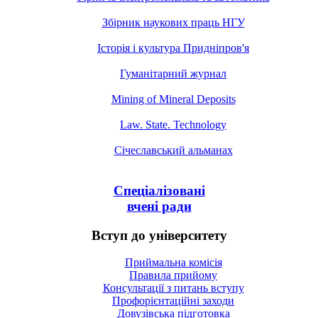
Збірник наукових праць НГУ
Історія і культура Придніпров'я
Гуманітарний журнал
Mining of Mineral Deposits
Law. State. Technology
Січеславський альманах
Спеціалізовані
вчені ради
Вступ до університету
Приймальна комісія
Правила прийому
Консультації з питань вступу
Профорієнтаційні заходи
Довузівська підготовка