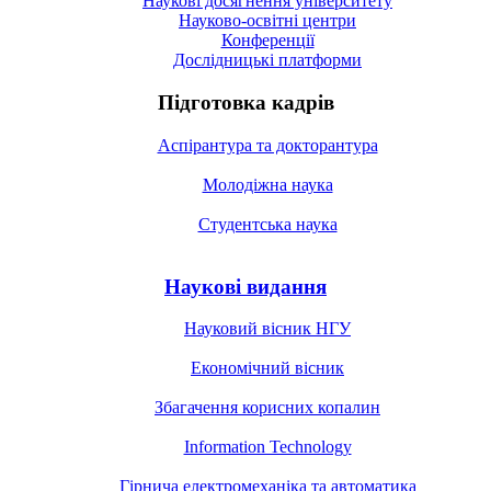
Наукові досягнення університету
Науково-освітні центри
Конференції
Дослідницькі платформи
Підготовка кадрів
Аспірантура та докторантура
Молодіжна наука
Студентська наука
Наукові видання
Науковий вісник НГУ
Економічний вісник
Збагачення корисних копалин
Information Technology
Гірнича електромеханіка та автоматика