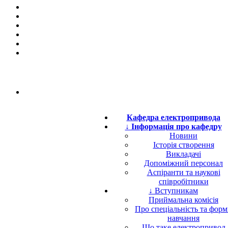
Кафедра електропривода
↓ Інформація про кафедру
Новини
Історія створення
Викладачі
Допоміжний персонал
Аспіранти та наукові
співробітники
↓ Вступникам
Приймальна комісія
Про спеціальність та фор
навчання
Що таке електропривод