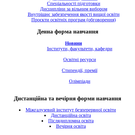
Спецiальностi підготовки
Дисципліни за вільним вибором
Внутрішнє забезпечення якості вищої освіти
Проєкти освітніх програм (обговорення)
Денна форма навчання
Новини
Інститути, факультети, кафедри
Освітні ресурси
Стипендії, премії
Олімпіади
Дистанційна та вечірня форми навчання
Міжгалузевий інститут безперервної освіти
Дистанційна освіта
Післядипломна освіта
Вечірня освіта