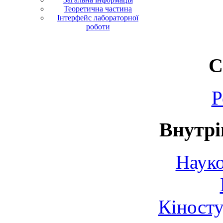
Теоретична частина
Інтерфейс лабораторної
роботи
С
Р
Внутрі
Науко
Кіносту