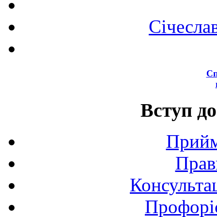
Січесла
Сп
Вступ до
Прийм
Прав
Консультац
Профоріє