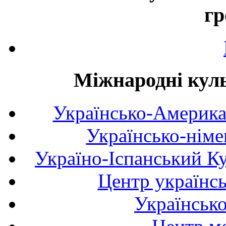
гр
Міжнародні куль
Українсько-Америка
Українсько-німе
Україно-Іспанський К
Центр українсь
Українськ