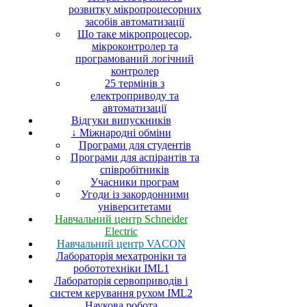
розвитку мікропроцесорних
засобів автоматизації
Що таке мікропроцесор,
мікроконтролер та
програмований логічний
контролер
25 термінів з
електроприводу та
автоматизації
Відгуки випускників
↓ Міжнародні обміни
Програми для студентів
Програми для аспірантів та
співробітників
Учасники програм
Угоди із закордонними
університетами
Навчальний центр Schneider
Electric
Навчальний центр VACON
Лабораторія мехатроніки та
робототехніки IML1
Лабораторія сервоприводів і
систем керування рухом IML2
Наукова робота