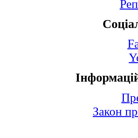
Реп
Соціа
F
Y
Інформаці
Пр
Закон пр