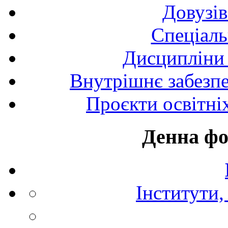
Довузів
Спецiаль
Дисципліни 
Внутрішнє забезпе
Проєкти освітні
Денна фо
Інститути,