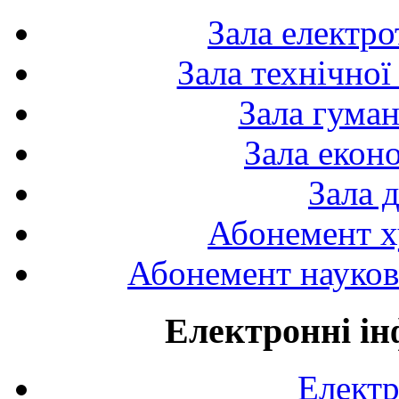
Зала електро
Зала технічної
Зала гуман
Зала екон
Зала 
Абонемент х
Абонемент науково
Електронні ін
Електр