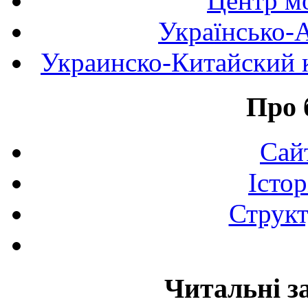
Центр мо
Українсько-
Украинско-Китайский к
Про 
Сай
Істор
Структ
Читальні з