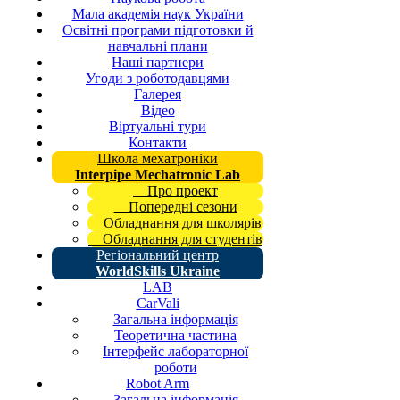
Мала академія наук України
Освітні програми підготовки й
навчальні плани
Наші партнери
Угоди з роботодавцями
Галерея
Відео
Віртуальні тури
Контакти
Школа мехатроніки
Interpipe Mechatronic Lab
Про проект
Попередні сезони
Обладнання для школярів
Обладнання для студентів
Регіональний центр
WorldSkills Ukraine
LAB
CarVali
Загальна інформація
Теоретична частина
Інтерфейс лабораторної
роботи
Robot Arm
Загальна інформація