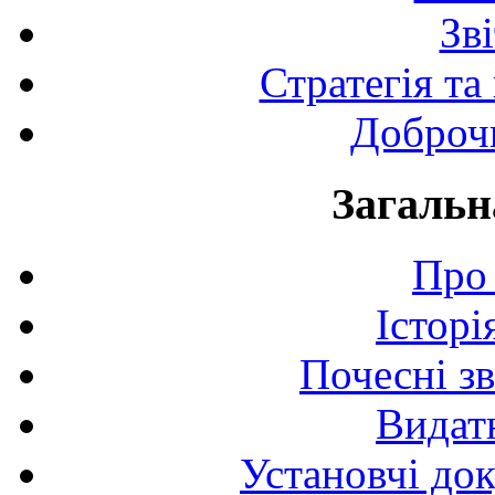
Зв
Стратегія та
Доброчи
Загальн
Про 
Історі
Почесні з
Видат
Установчі до