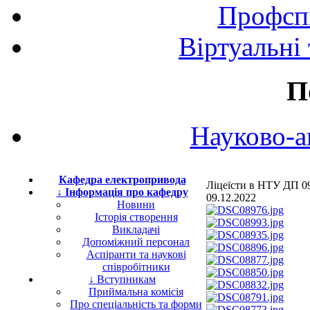
Профспі
Віртуальні
П
Науково-а
Кафедра електропривода
Ліцеїсти в НТУ ДП 09
↓ Інформація про кафедру
09.12.2022
Новини
Історія створення
Викладачі
Допоміжний персонал
Аспіранти та наукові
співробітники
↓ Вступникам
Приймальна комісія
Про спеціальність та форми