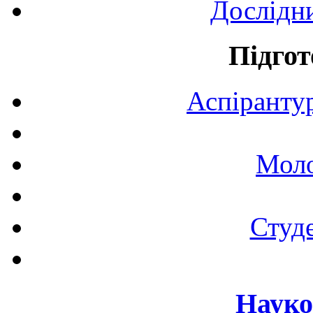
Дослідн
Підгот
Аспірантур
Моло
Студе
Науко