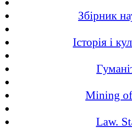
Збірник н
Історія і к
Гумані
Mining of
Law. St