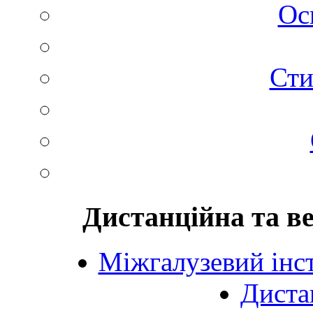
Ос
Сти
Дистанційна та в
Міжгалузевий інст
Диста