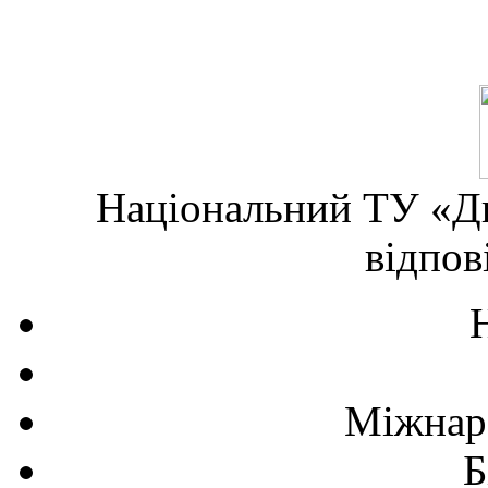
Національний ТУ «Дн
відпов
Міжнаро
Б