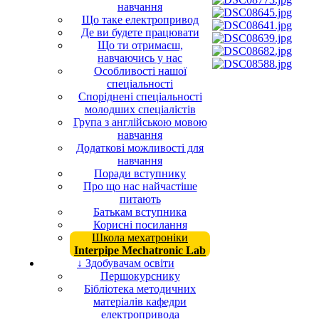
навчання
Що таке електропривод
Де ви будете працювати
Що ти отримаєш,
навчаючись у нас
Особливості нашої
спеціальності
Споріднені спеціальності
молодших спеціалістів
Група з англійською мовою
навчання
Додаткові можливості для
навчання
Поради вступнику
Про що нас найчастіше
питають
Батькам вступника
Корисні посилання
Школа мехатроніки
Interpipe Mechatronic Lab
↓ Здобувачам освіти
Першокурснику
Бібліотека методичних
матеріалів кафедри
електропривода