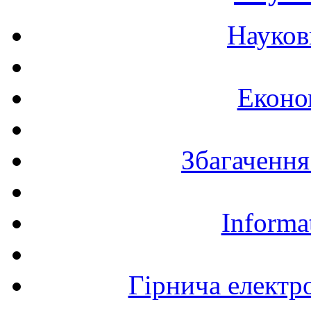
Науков
Еконо
Збагачення
Informa
Гірнича електр