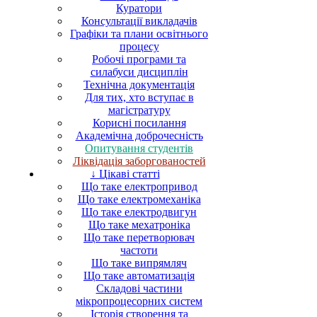
Куратори
Консультації викладачів
Графіки та плани освітнього
процесу
Робочі програми та
силабуси дисциплін
Технічна документація
Для тих, хто вступає в
магістратуру
Корисні посилання
Академічна доброчесність
Опитування студентів
Ліквідація заборгованостей
↓ Цікаві статті
Що таке електропривод
Що таке електромеханіка
Що таке електродвигун
Що таке мехатроніка
Що таке перетворювач
частоти
Що таке випрямляч
Що таке автоматизація
Складові частини
мікропроцесорних систем
Історія створення та