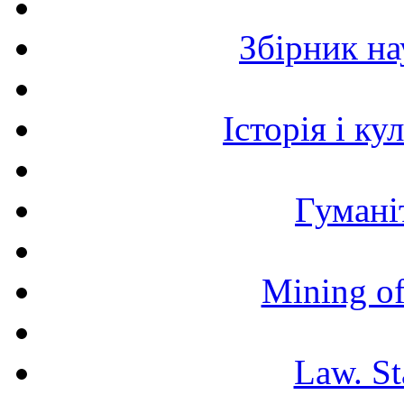
Збірник н
Історія і к
Гумані
Mining of
Law. St