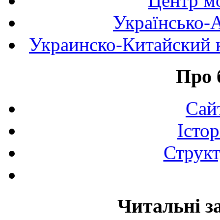
Центр мо
Українсько-
Украинско-Китайский к
Про 
Сай
Істор
Структ
Читальні з