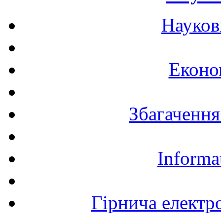
Науков
Еконо
Збагачення
Informa
Гірнича електр