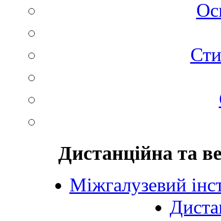
Ос
Сти
Дистанційна та в
Міжгалузевий інст
Диста