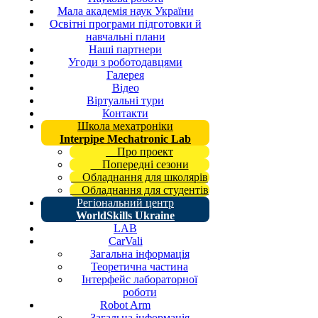
Мала академія наук України
Освітні програми підготовки й
навчальні плани
Наші партнери
Угоди з роботодавцями
Галерея
Відео
Віртуальні тури
Контакти
Школа мехатроніки
Interpipe Mechatronic Lab
Про проект
Попередні сезони
Обладнання для школярів
Обладнання для студентів
Регіональний центр
WorldSkills Ukraine
LAB
CarVali
Загальна інформація
Теоретична частина
Інтерфейс лабораторної
роботи
Robot Arm
Загальна інформація