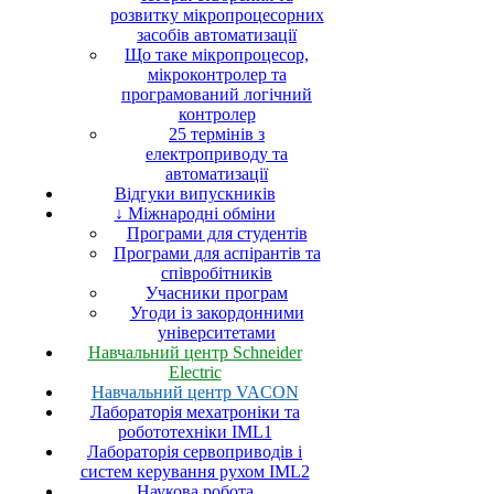
розвитку мікропроцесорних
засобів автоматизації
Що таке мікропроцесор,
мікроконтролер та
програмований логічний
контролер
25 термінів з
електроприводу та
автоматизації
Відгуки випускників
↓ Міжнародні обміни
Програми для студентів
Програми для аспірантів та
співробітників
Учасники програм
Угоди із закордонними
університетами
Навчальний центр Schneider
Electric
Навчальний центр VACON
Лабораторія мехатроніки та
робототехніки IML1
Лабораторія сервоприводів і
систем керування рухом IML2
Наукова робота