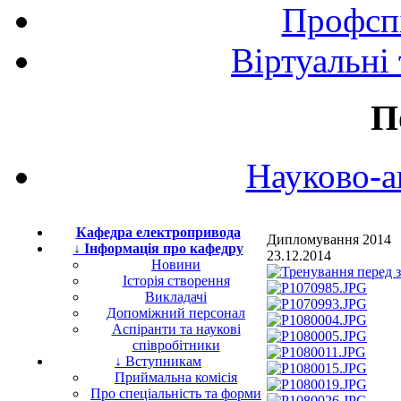
Профспі
Віртуальні
П
Науково-а
Кафедра електропривода
Дипломування 2014
↓ Інформація про кафедру
23.12.2014
Новини
Історія створення
Викладачі
Допоміжний персонал
Аспіранти та наукові
співробітники
↓ Вступникам
Приймальна комісія
Про спеціальність та форми