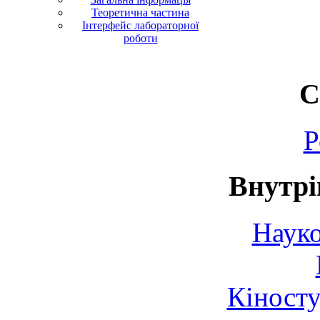
Теоретична частина
Інтерфейс лабораторної
роботи
С
Р
Внутрі
Науко
Кіносту