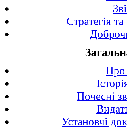
Зв
Стратегія та
Доброчи
Загальн
Про 
Історі
Почесні з
Видат
Установчі до