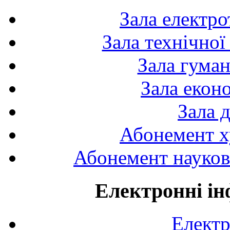
Зала електро
Зала технічної
Зала гуман
Зала екон
Зала 
Абонемент х
Абонемент науково
Електронні ін
Електр