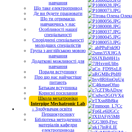
навчання
Що таке електропривод
Де ви будете працювати
Що ти отримаєш,
навчаючись у нас
Особливості нашої
спеціальності
Споріднені спеціальності
молодших спеціалістів
Група з англійською мовою
навчання
Додаткові можливості для
навчання
Поради вступнику
Про що нас найчастіше
питають
Батькам вступника
Корисні посилання
Школа мехатроніки
Interpipe Mechatronic Lab
↓ Здобувачам освіти
Першокурснику
Бібліотека методичних
матеріалів кафедри
електропривода