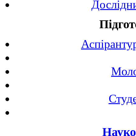
Дослідн
Підгот
Аспірантур
Моло
Студе
Науко