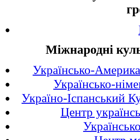
гр
Міжнародні куль
Українсько-Америка
Українсько-німе
Україно-Іспанський К
Центр українсь
Українськ