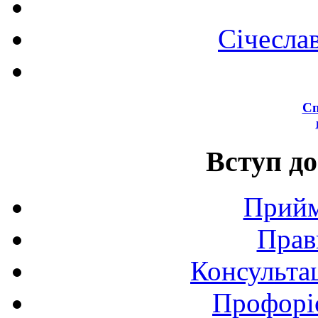
Січесла
Сп
Вступ до
Прийм
Прав
Консультац
Профоріє