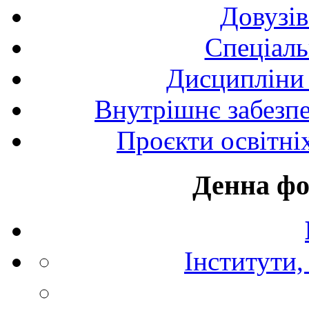
Довузів
Спецiаль
Дисципліни 
Внутрішнє забезпе
Проєкти освітні
Денна фо
Інститути,