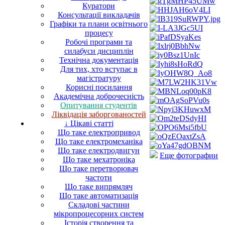
Куратори
Консультації викладачів
Графіки та плани освітнього
процесу
Робочі програми та
силабуси дисциплін
Технічна документація
Для тих, хто вступає в
магістратуру
Корисні посилання
Академічна доброчесність
Опитування студентів
Ліквідація заборгованостей
↓ Цікаві статті
Що таке електропривод
Що таке електромеханіка
Що таке електродвигун
Еще фотографии
Що таке мехатроніка
Що таке перетворювач
частоти
Що таке випрямляч
Що таке автоматизація
Складові частини
мікропроцесорних систем
Історія створення та