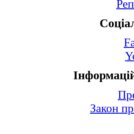
Реп
Соціа
F
Y
Інформаці
Пр
Закон пр