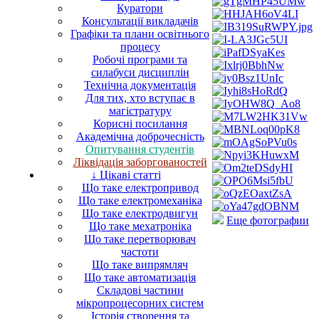
Куратори
Консультації викладачів
Графіки та плани освітнього
процесу
Робочі програми та
силабуси дисциплін
Технічна документація
Для тих, хто вступає в
магістратуру
Корисні посилання
Академічна доброчесність
Опитування студентів
Ліквідація заборгованостей
↓ Цікаві статті
Що таке електропривод
Що таке електромеханіка
Що таке електродвигун
Еще фотографии
Що таке мехатроніка
Що таке перетворювач
частоти
Що таке випрямляч
Що таке автоматизація
Складові частини
мікропроцесорних систем
Історія створення та