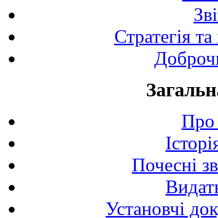
Зв
Стратегія та
Доброчи
Загальн
Про 
Історі
Почесні з
Видат
Установчі до