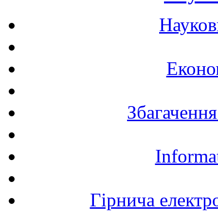
Науков
Еконо
Збагачення
Informa
Гірнича електр