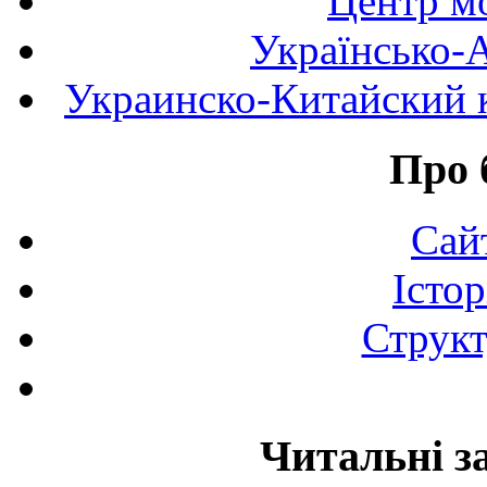
Центр мо
Українсько-
Украинско-Китайский к
Про 
Сай
Істор
Структ
Читальні з