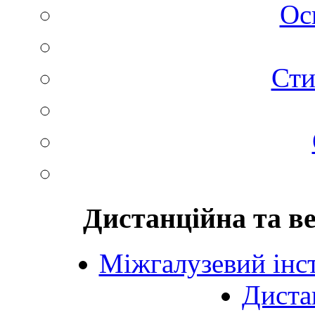
Ос
Сти
Дистанційна та в
Міжгалузевий інст
Диста