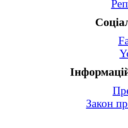
Реп
Соціа
F
Y
Інформаці
Пр
Закон пр