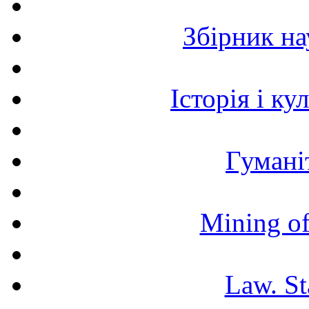
Збірник н
Історія і к
Гумані
Mining of
Law. St