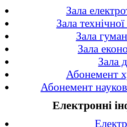
Зала електро
Зала технічної
Зала гуман
Зала екон
Зала 
Абонемент х
Абонемент науково
Електронні ін
Електр