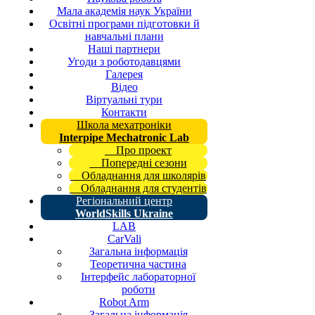
Мала академія наук України
Освітні програми підготовки й
навчальні плани
Наші партнери
Угоди з роботодавцями
Галерея
Відео
Віртуальні тури
Контакти
Школа мехатроніки
Interpipe Mechatronic Lab
Про проект
Попередні сезони
Обладнання для школярів
Обладнання для студентів
Регіональний центр
WorldSkills Ukraine
LAB
CarVali
Загальна інформація
Теоретична частина
Інтерфейс лабораторної
роботи
Robot Arm
Загальна інформація