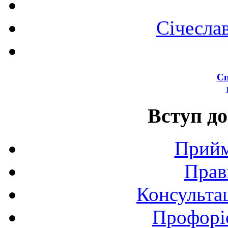
Січесла
Сп
Вступ до
Прийм
Прав
Консультац
Профоріє