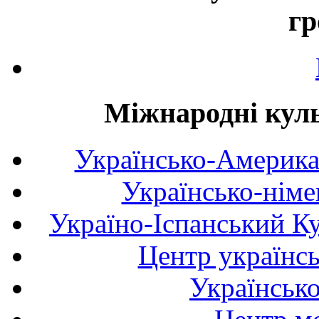
гр
Міжнародні куль
Українсько-Америка
Українсько-німе
Україно-Іспанський К
Центр українсь
Українськ