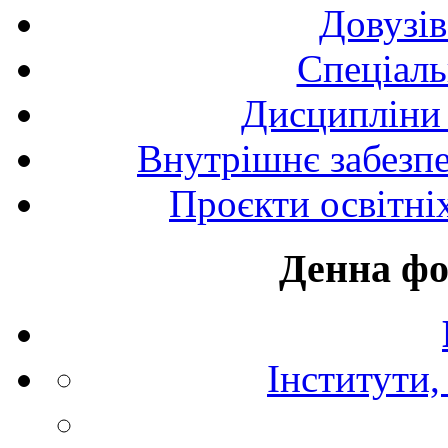
Довузів
Спецiаль
Дисципліни 
Внутрішнє забезпе
Проєкти освітні
Денна фо
Інститути,