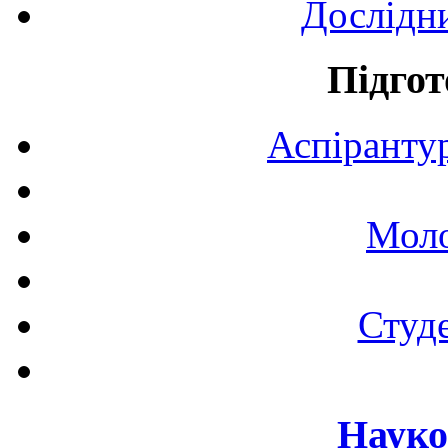
Дослідн
Підгот
Аспірантур
Моло
Студе
Науко