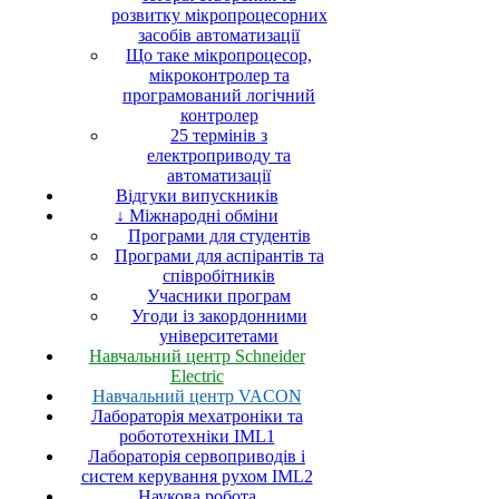
розвитку мікропроцесорних
засобів автоматизації
Що таке мікропроцесор,
мікроконтролер та
програмований логічний
контролер
25 термінів з
електроприводу та
автоматизації
Відгуки випускників
↓ Міжнародні обміни
Програми для студентів
Програми для аспірантів та
співробітників
Учасники програм
Угоди із закордонними
університетами
Навчальний центр Schneider
Electric
Навчальний центр VACON
Лабораторія мехатроніки та
робототехніки IML1
Лабораторія сервоприводів і
систем керування рухом IML2
Наукова робота