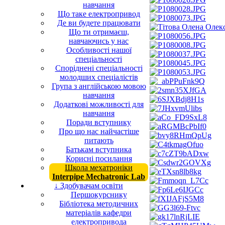
навчання
Що таке електропривод
Де ви будете працювати
Що ти отримаєш,
навчаючись у нас
Особливості нашої
спеціальності
Споріднені спеціальності
молодших спеціалістів
Група з англійською мовою
навчання
Додаткові можливості для
навчання
Поради вступнику
Про що нас найчастіше
питають
Батькам вступника
Корисні посилання
Школа мехатроніки
Interpipe Mechatronic Lab
↓ Здобувачам освіти
Першокурснику
Бібліотека методичних
матеріалів кафедри
електропривода