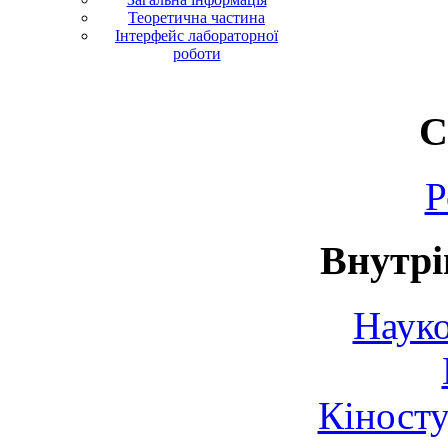
Теоретична частина
Інтерфейс лабораторної
роботи
С
Р
Внутрі
Науко
Кіносту