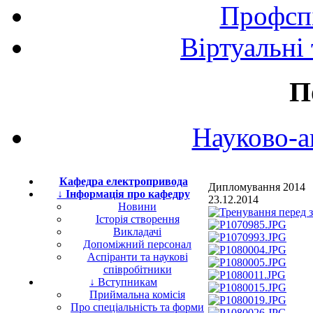
Профспі
Віртуальні
П
Науково-а
Кафедра електропривода
Дипломування 2014
↓ Інформація про кафедру
23.12.2014
Новини
Історія створення
Викладачі
Допоміжний персонал
Аспіранти та наукові
співробітники
↓ Вступникам
Приймальна комісія
Про спеціальність та форми