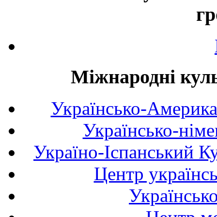
гр
Міжнародні куль
Українсько-Америка
Українсько-німе
Україно-Іспанський К
Центр українсь
Українськ