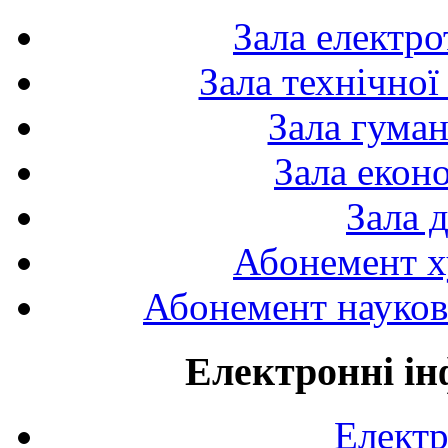
Зала електро
Зала технічної
Зала гуман
Зала екон
Зала 
Абонемент х
Абонемент науково
Електронні ін
Електр