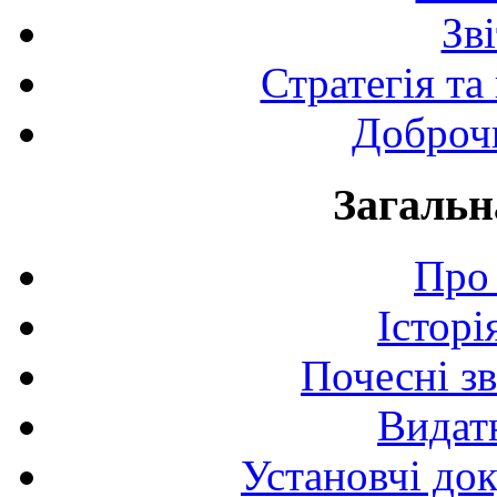
Зв
Стратегія та
Доброчи
Загальн
Про 
Історі
Почесні з
Видат
Установчі до