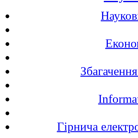
Науков
Еконо
Збагачення
Informa
Гірнича електр