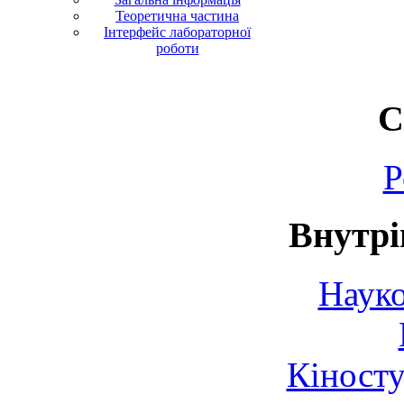
Теоретична частина
Інтерфейс лабораторної
роботи
С
Р
Внутрі
Науко
Кіносту