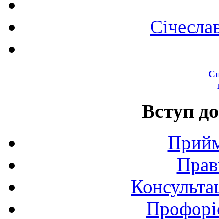
Січесла
Сп
Вступ до
Прийм
Прав
Консультац
Профоріє