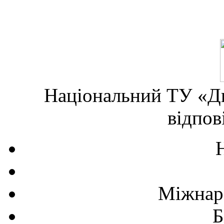
Національний ТУ «Дн
відпов
Міжнаро
Б