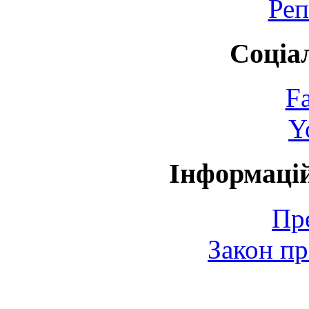
Реп
Соціа
F
Y
Інформаці
Пр
Закон пр