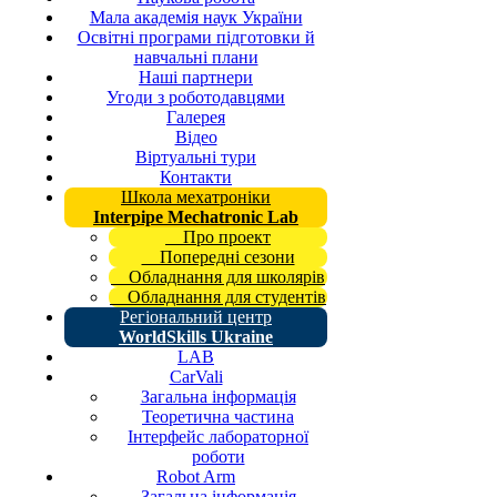
Мала академія наук України
Освітні програми підготовки й
навчальні плани
Наші партнери
Угоди з роботодавцями
Галерея
Відео
Віртуальні тури
Контакти
Школа мехатроніки
Interpipe Mechatronic Lab
Про проект
Попередні сезони
Обладнання для школярів
Обладнання для студентів
Регіональний центр
WorldSkills Ukraine
LAB
CarVali
Загальна інформація
Теоретична частина
Інтерфейс лабораторної
роботи
Robot Arm
Загальна інформація