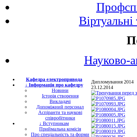
Профспі
Віртуальні
П
Науково-а
Кафедра електропривода
Дипломування 2014
↓ Інформація про кафедру
23.12.2014
Новини
Історія створення
Викладачі
Допоміжний персонал
Аспіранти та наукові
співробітники
↓ Вступникам
Приймальна комісія
Про спеціальність та форми