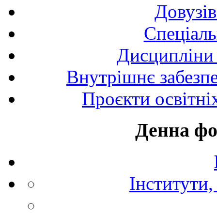
Довузів
Спецiаль
Дисципліни 
Внутрішнє забезпе
Проєкти освітні
Денна фо
Інститути,