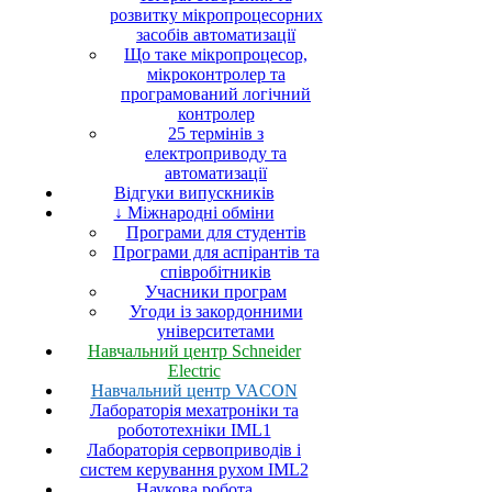
розвитку мікропроцесорних
засобів автоматизації
Що таке мікропроцесор,
мікроконтролер та
програмований логічний
контролер
25 термінів з
електроприводу та
автоматизації
Відгуки випускників
↓ Міжнародні обміни
Програми для студентів
Програми для аспірантів та
співробітників
Учасники програм
Угоди із закордонними
університетами
Навчальний центр Schneider
Electric
Навчальний центр VACON
Лабораторія мехатроніки та
робототехніки IML1
Лабораторія сервоприводів і
систем керування рухом IML2
Наукова робота