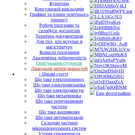
Куратори
Консультації викладачів
Графіки та плани освітнього
процесу
Робочі програми та
силабуси дисциплін
Технічна документація
Для тих, хто вступає в
магістратуру
Корисні посилання
Академічна доброчесність
Опитування студентів
Ліквідація заборгованостей
↓ Цікаві статті
Що таке електропривод
Що таке електромеханіка
Що таке електродвигун
Еще фотографии
Що таке мехатроніка
Що таке перетворювач
частоти
Що таке випрямляч
Що таке автоматизація
Складові частини
мікропроцесорних систем
Історія створення та