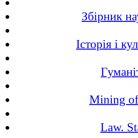
Збірник н
Історія і к
Гумані
Mining of
Law. St