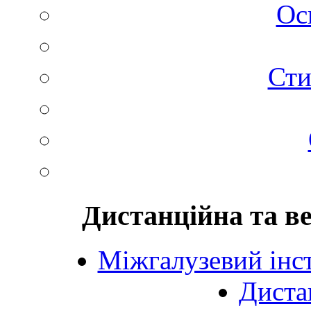
Ос
Сти
Дистанційна та в
Міжгалузевий інст
Диста