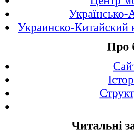
Центр мо
Українсько-
Украинско-Китайский к
Про 
Сай
Істор
Структ
Читальні з