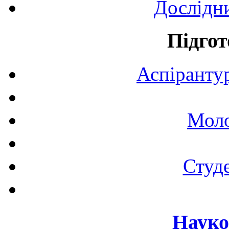
Дослідн
Підгот
Аспірантур
Моло
Студе
Науко