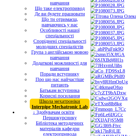
навчання
Що таке електропривод
Де ви будете працювати
Що ти отримаєш,
навчаючись у нас
Особливості нашої
спеціальності
Споріднені спеціальності
молодших спеціалістів
Група з англійською мовою
навчання
Додаткові можливості для
навчання
Поради вступнику
Про що нас найчастіше
питають
Батькам вступника
Корисні посилання
Школа мехатроніки
Interpipe Mechatronic Lab
↓ Здобувачам освіти
Першокурснику
Бібліотека методичних
матеріалів кафедри
електропривода