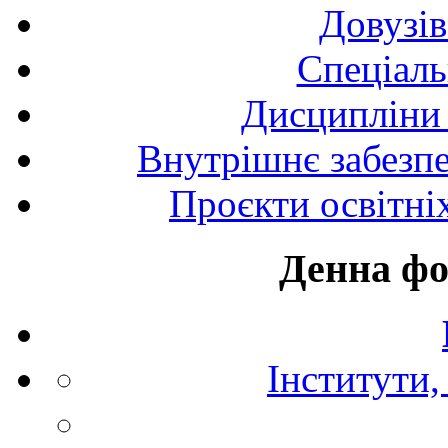
Довузів
Спецiаль
Дисципліни 
Внутрішнє забезпе
Проєкти освітні
Денна фо
Інститути,