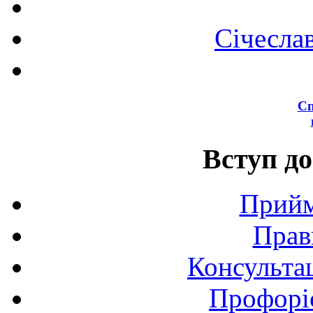
Січесла
Сп
Вступ до
Прийм
Прав
Консультац
Профоріє