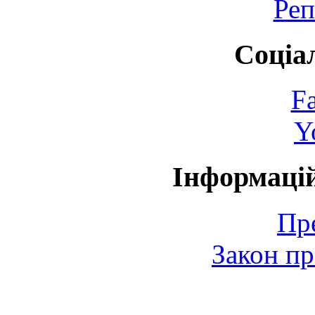
Реп
Соціа
F
Y
Інформаці
Пр
Закон пр