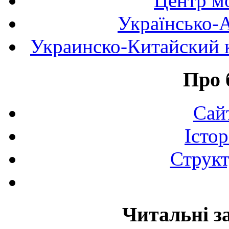
Центр мо
Українсько-
Украинско-Китайский к
Про 
Сай
Істор
Структ
Читальні з