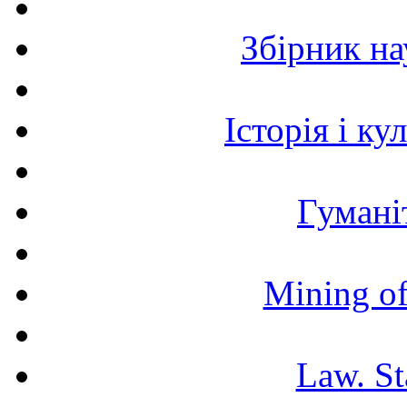
Збірник н
Історія і к
Гумані
Mining of
Law. St