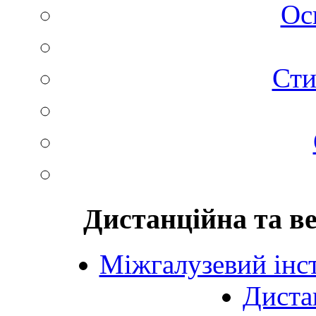
Ос
Сти
Дистанційна та в
Міжгалузевий інст
Диста