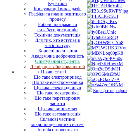
Куратори
Консультації викладачів
Графіки та плани освітнього
процесу
Робочі програми та
силабуси дисциплін
Технічна документація
Для тих, хто вступає в
магістратуру
Корисні посилання
Академічна доброчесність
Опитування студентів
Ліквідація заборгованостей
↓ Цікаві статті
Що таке електропривод
Що таке електромеханіка
Що таке електродвигун
Еще фотографии
Що таке мехатроніка
Що таке перетворювач
частоти
Що таке випрямляч
Що таке автоматизація
Складові частини
мікропроцесорних систем
Історія створення та