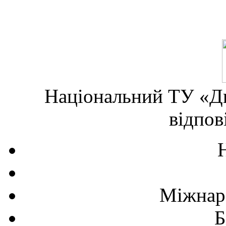
Національний ТУ «Дн
відпов
Міжнаро
Б