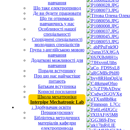
навчання
Що таке електропривод
Де ви будете працювати
Що ти отримаєш,
навчаючись у нас
Особливості нашої
спеціальності
Споріднені спеціальності
молодших спеціалістів
Група з англійською мовою
навчання
Додаткові можливості для
навчання
Поради вступнику
Про що нас найчастіше
питають
Батькам вступника
Корисні посилання
Школа мехатроніки
Interpipe Mechatronic Lab
↓ Здобувачам освіти
Першокурснику
Бібліотека методичних
матеріалів кафедри
електропривода