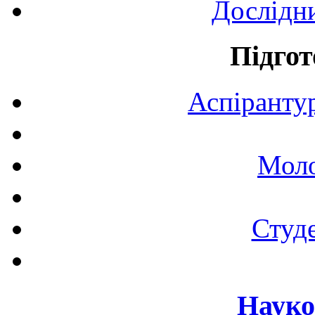
Дослідн
Підгот
Аспірантур
Моло
Студе
Науко