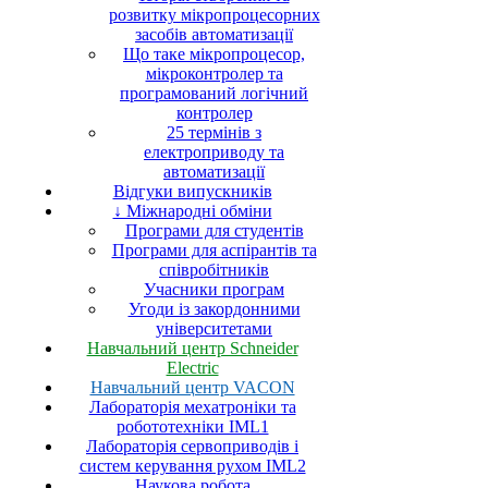
розвитку мікропроцесорних
засобів автоматизації
Що таке мікропроцесор,
мікроконтролер та
програмований логічний
контролер
25 термінів з
електроприводу та
автоматизації
Відгуки випускників
↓ Міжнародні обміни
Програми для студентів
Програми для аспірантів та
співробітників
Учасники програм
Угоди із закордонними
університетами
Навчальний центр Schneider
Electric
Навчальний центр VACON
Лабораторія мехатроніки та
робототехніки IML1
Лабораторія сервоприводів і
систем керування рухом IML2
Наукова робота