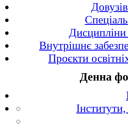
Довузів
Спецiаль
Дисципліни 
Внутрішнє забезпе
Проєкти освітні
Денна фо
Інститути,