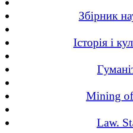
Збірник н
Історія і к
Гумані
Mining of
Law. St