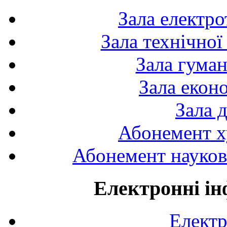
Зала електро
Зала технічної
Зала гуман
Зала екон
Зала 
Абонемент х
Абонемент науково
Електронні ін
Електр