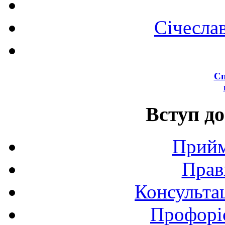
Січесла
Сп
Вступ до
Прийм
Прав
Консультац
Профоріє