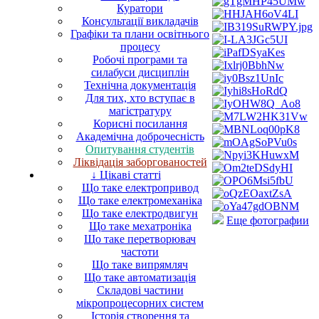
Куратори
Консультації викладачів
Графіки та плани освітнього
процесу
Робочі програми та
силабуси дисциплін
Технічна документація
Для тих, хто вступає в
магістратуру
Корисні посилання
Академічна доброчесність
Опитування студентів
Ліквідація заборгованостей
↓ Цікаві статті
Що таке електропривод
Що таке електромеханіка
Що таке електродвигун
Еще фотографии
Що таке мехатроніка
Що таке перетворювач
частоти
Що таке випрямляч
Що таке автоматизація
Складові частини
мікропроцесорних систем
Історія створення та