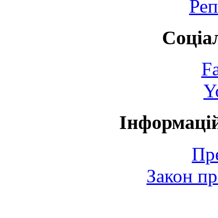
Реп
Соціа
F
Y
Інформаці
Пр
Закон пр