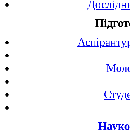
Дослідн
Підгот
Аспірантур
Моло
Студе
Науко