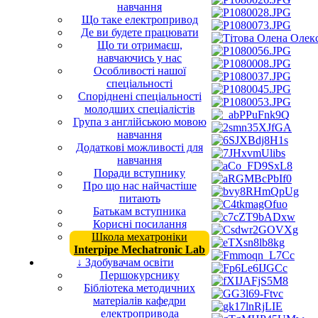
навчання
Що таке електропривод
Де ви будете працювати
Що ти отримаєш,
навчаючись у нас
Особливості нашої
спеціальності
Споріднені спеціальності
молодших спеціалістів
Група з англійською мовою
навчання
Додаткові можливості для
навчання
Поради вступнику
Про що нас найчастіше
питають
Батькам вступника
Корисні посилання
Школа мехатроніки
Interpipe Mechatronic Lab
↓ Здобувачам освіти
Першокурснику
Бібліотека методичних
матеріалів кафедри
електропривода