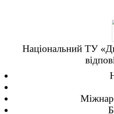
Національний ТУ «Дн
відпов
Міжнаро
Б