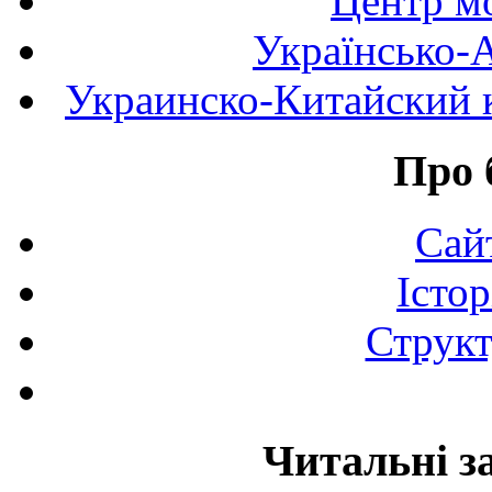
Центр мо
Українсько-
Украинско-Китайский к
Про 
Сай
Істор
Структ
Читальні з