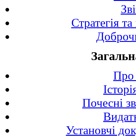
Зв
Стратегія та
Доброчи
Загальн
Про 
Історі
Почесні з
Видат
Установчі до