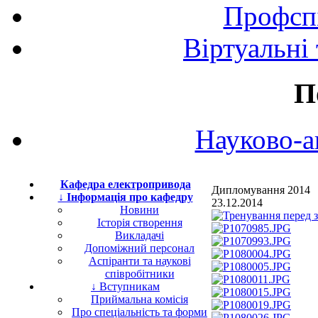
Профспі
Віртуальні
П
Науково-а
Кафедра електропривода
Дипломування 2014
↓ Інформація про кафедру
23.12.2014
Новини
Історія створення
Викладачі
Допоміжний персонал
Аспіранти та наукові
співробітники
↓ Вступникам
Приймальна комісія
Про спеціальність та форми