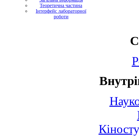
Теоретична частина
Інтерфейс лабораторної
роботи
С
Р
Внутрі
Науко
Кіносту