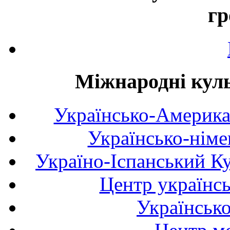
гр
Міжнародні куль
Українсько-Америка
Українсько-німе
Україно-Іспанський К
Центр українсь
Українськ