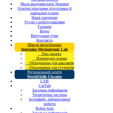
Мала академія наук України
Освітні програми підготовки й
навчальні плани
Наші партнери
Угоди з роботодавцями
Галерея
Відео
Віртуальні тури
Контакти
Школа мехатроніки
Interpipe Mechatronic Lab
Про проект
Попередні сезони
Обладнання для школярів
Обладнання для студентів
Регіональний центр
WorldSkills Ukraine
LAB
CarVali
Загальна інформація
Теоретична частина
Інтерфейс лабораторної
роботи
Robot Arm
Загальна інформація