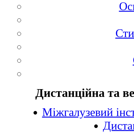
Ос
Сти
Дистанційна та в
Міжгалузевий інст
Диста