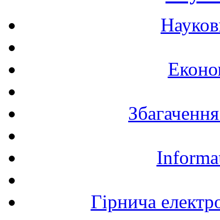
Науков
Еконо
Збагачення
Informa
Гірнича електр