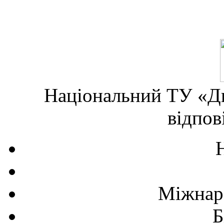
Національний ТУ «Дн
відпов
Міжнаро
Б