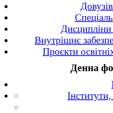
Довузів
Спецiаль
Дисципліни 
Внутрішнє забезпе
Проєкти освітні
Денна фо
Інститути,