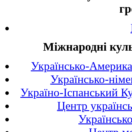
гр
Міжнародні куль
Українсько-Америка
Українсько-німе
Україно-Іспанський К
Центр українсь
Українськ