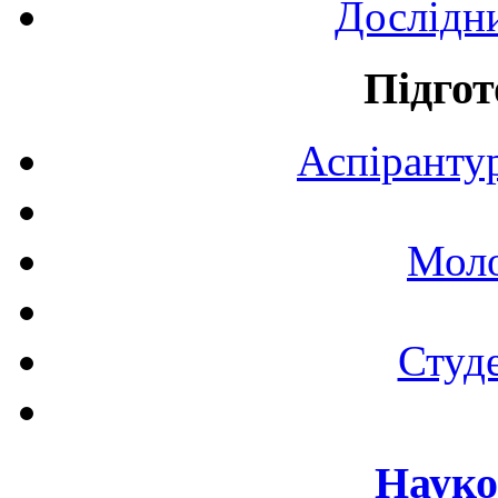
Дослідн
Підгот
Аспірантур
Моло
Студе
Науко