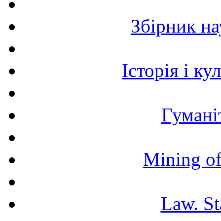
Збірник н
Історія і к
Гумані
Mining of
Law. St