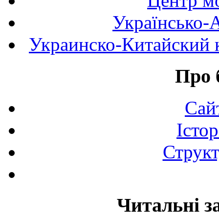
Центр мо
Українсько-
Украинско-Китайский к
Про 
Сай
Істор
Структ
Читальні з