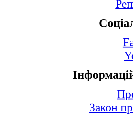
Реп
Соціа
F
Y
Інформаці
Пр
Закон пр