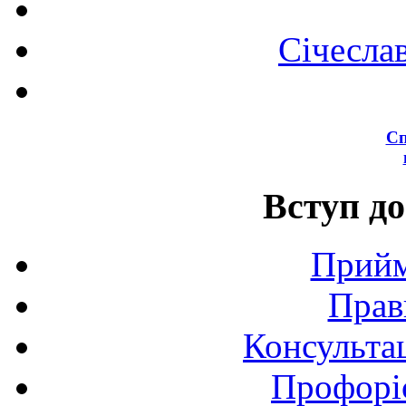
Січесла
Сп
Вступ до
Прийм
Прав
Консультац
Профоріє