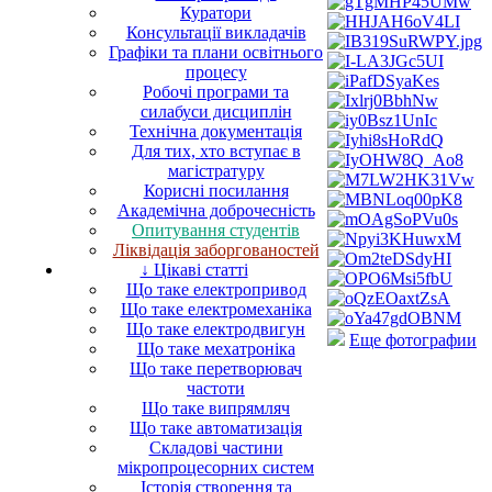
Куратори
Консультації викладачів
Графіки та плани освітнього
процесу
Робочі програми та
силабуси дисциплін
Технічна документація
Для тих, хто вступає в
магістратуру
Корисні посилання
Академічна доброчесність
Опитування студентів
Ліквідація заборгованостей
↓ Цікаві статті
Що таке електропривод
Що таке електромеханіка
Що таке електродвигун
Еще фотографии
Що таке мехатроніка
Що таке перетворювач
частоти
Що таке випрямляч
Що таке автоматизація
Складові частини
мікропроцесорних систем
Історія створення та