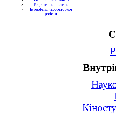
Теоретична частина
Інтерфейс лабораторної
роботи
С
Р
Внутрі
Науко
Кіносту