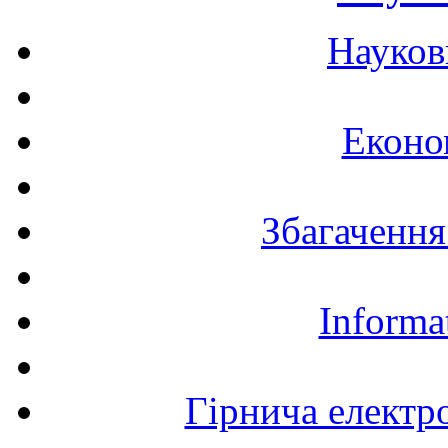
Науков
Еконо
Збагачення
Informa
Гірнича електр