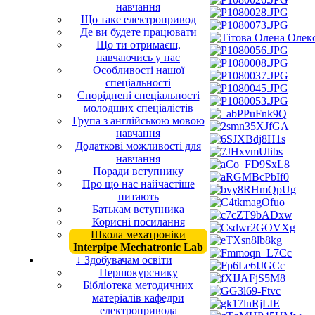
навчання
Що таке електропривод
Де ви будете працювати
Що ти отримаєш,
навчаючись у нас
Особливості нашої
спеціальності
Споріднені спеціальності
молодших спеціалістів
Група з англійською мовою
навчання
Додаткові можливості для
навчання
Поради вступнику
Про що нас найчастіше
питають
Батькам вступника
Корисні посилання
Школа мехатроніки
Interpipe Mechatronic Lab
↓ Здобувачам освіти
Першокурснику
Бібліотека методичних
матеріалів кафедри
електропривода