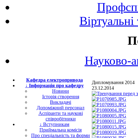
Профспі
Віртуальні
П
Науково-а
Кафедра електропривода
Дипломування 2014
↓ Інформація про кафедру
23.12.2014
Новини
Історія створення
Викладачі
Допоміжний персонал
Аспіранти та наукові
співробітники
↓ Вступникам
Приймальна комісія
Про спеціальність та форми