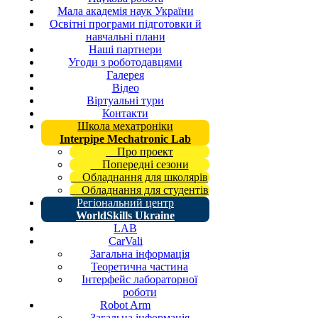
Мала академія наук України
Освітні програми підготовки й
навчальні плани
Наші партнери
Угоди з роботодавцями
Галерея
Відео
Віртуальні тури
Контакти
Школа мехатроніки
Interpipe Mechatronic Lab
Про проект
Попередні сезони
Обладнання для школярів
Обладнання для студентів
Регіональний центр
WorldSkills Ukraine
LAB
CarVali
Загальна інформація
Теоретична частина
Інтерфейс лабораторної
роботи
Robot Arm
Загальна інформація