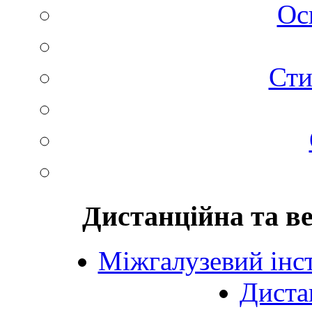
Ос
Сти
Дистанційна та в
Міжгалузевий інст
Диста