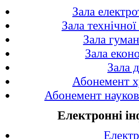
Зала електро
Зала технічної
Зала гуман
Зала екон
Зала 
Абонемент х
Абонемент науково
Електронні ін
Електр