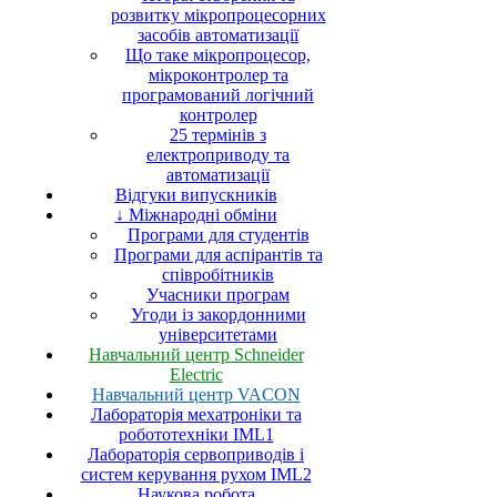
розвитку мікропроцесорних
засобів автоматизації
Що таке мікропроцесор,
мікроконтролер та
програмований логічний
контролер
25 термінів з
електроприводу та
автоматизації
Відгуки випускників
↓ Міжнародні обміни
Програми для студентів
Програми для аспірантів та
співробітників
Учасники програм
Угоди із закордонними
університетами
Навчальний центр Schneider
Electric
Навчальний центр VACON
Лабораторія мехатроніки та
робототехніки IML1
Лабораторія сервоприводів і
систем керування рухом IML2
Наукова робота