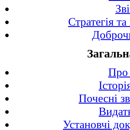
Зв
Стратегія та
Доброчи
Загальн
Про 
Історі
Почесні з
Видат
Установчі до