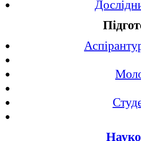
Дослідн
Підгот
Аспірантур
Моло
Студе
Науко