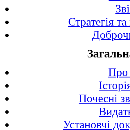
Зв
Стратегія та
Доброчи
Загальн
Про 
Історі
Почесні з
Видат
Установчі до