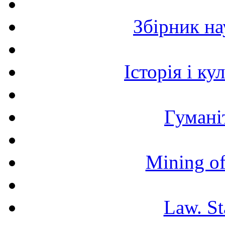
Збірник н
Історія і к
Гумані
Mining of
Law. St