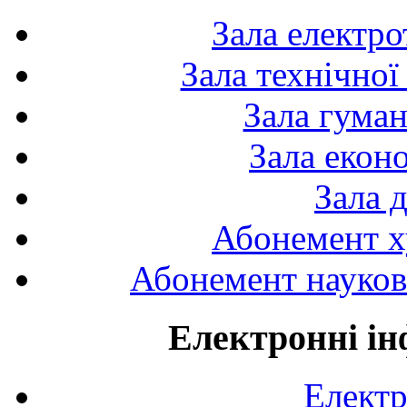
Зала електро
Зала технічної
Зала гуман
Зала екон
Зала 
Абонемент х
Абонемент науково
Електронні ін
Електр