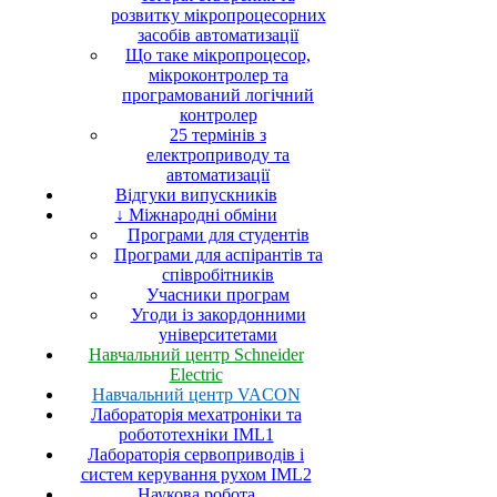
розвитку мікропроцесорних
засобів автоматизації
Що таке мікропроцесор,
мікроконтролер та
програмований логічний
контролер
25 термінів з
електроприводу та
автоматизації
Відгуки випускників
↓ Міжнародні обміни
Програми для студентів
Програми для аспірантів та
співробітників
Учасники програм
Угоди із закордонними
університетами
Навчальний центр Schneider
Electric
Навчальний центр VACON
Лабораторія мехатроніки та
робототехніки IML1
Лабораторія сервоприводів і
систем керування рухом IML2
Наукова робота