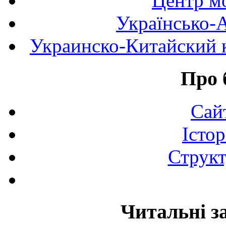
Центр мо
Українсько-
Украинско-Китайский к
Про 
Сай
Істор
Структ
Читальні з