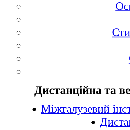
Ос
Сти
Дистанційна та в
Міжгалузевий інст
Диста