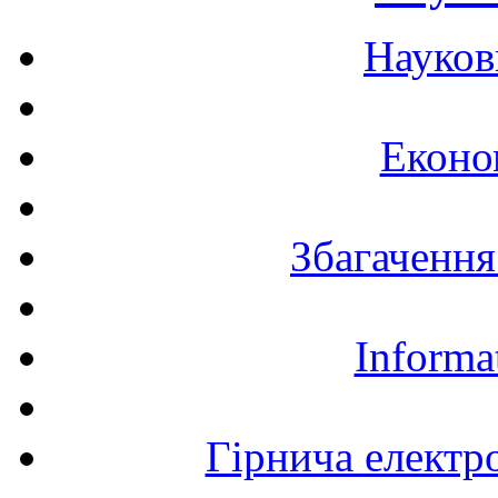
Науков
Еконо
Збагачення
Informa
Гірнича електр