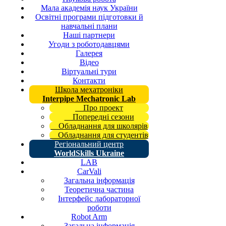
Мала академія наук України
Освітні програми підготовки й
навчальні плани
Наші партнери
Угоди з роботодавцями
Галерея
Відео
Віртуальні тури
Контакти
Школа мехатроніки
Interpipe Mechatronic Lab
Про проект
Попередні сезони
Обладнання для школярів
Обладнання для студентів
Регіональний центр
WorldSkills Ukraine
LAB
CarVali
Загальна інформація
Теоретична частина
Інтерфейс лабораторної
роботи
Robot Arm
Загальна інформація