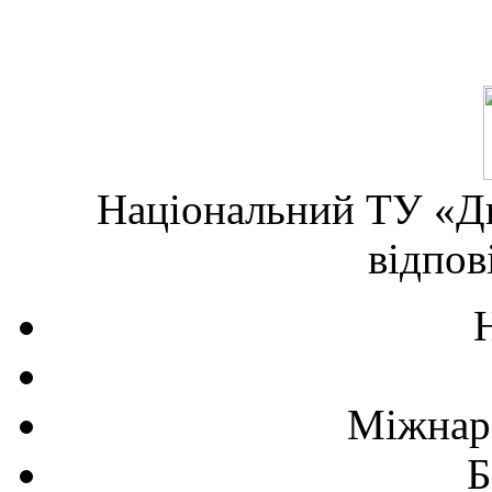
Національний ТУ «Дн
відпов
Міжнаро
Б