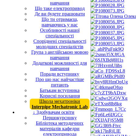
навчання
Що таке електропривод
Де ви будете працювати
Що ти отримаєш,
навчаючись у нас
Особливості нашої
спеціальності
Споріднені спеціальності
молодших спеціалістів
Група з англійською мовою
навчання
Додаткові можливості для
навчання
Поради вступнику
Про що нас найчастіше
питають
Батькам вступника
Корисні посилання
Школа мехатроніки
Interpipe Mechatronic Lab
↓ Здобувачам освіти
Першокурснику
Бібліотека методичних
матеріалів кафедри
електропривода