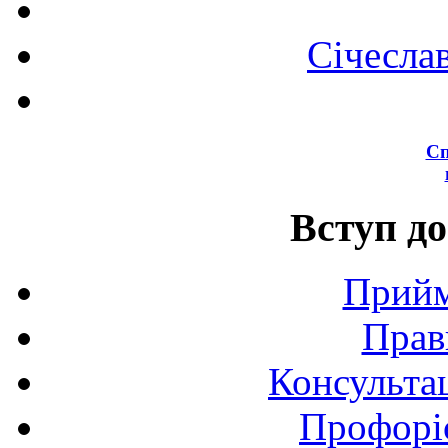
Січесла
Сп
Вступ до
Прийм
Прав
Консультац
Профоріє