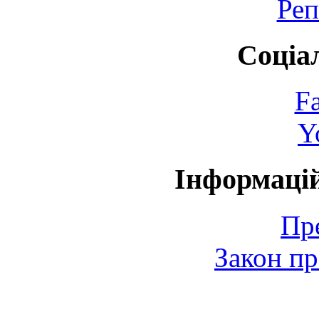
Реп
Соціа
F
Y
Інформаці
Пр
Закон пр