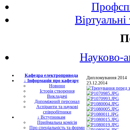
Профспі
Віртуальні
П
Науково-а
Кафедра електропривода
Дипломування 2014
↓ Інформація про кафедру
23.12.2014
Новини
Історія створення
Викладачі
Допоміжний персонал
Аспіранти та наукові
співробітники
↓ Вступникам
Приймальна комісія
Про спеціальність та форми