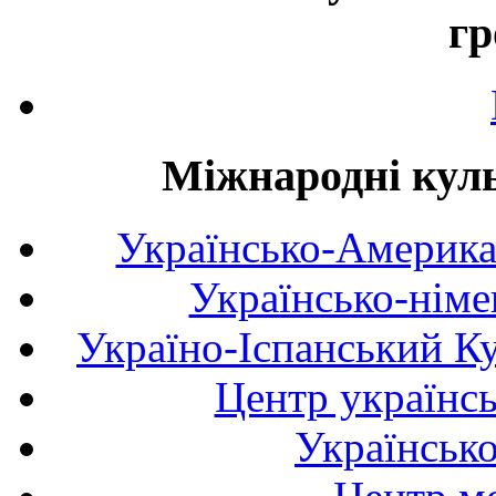
гр
Міжнародні куль
Українсько-Америка
Українсько-німе
Україно-Іспанський К
Центр українсь
Українськ