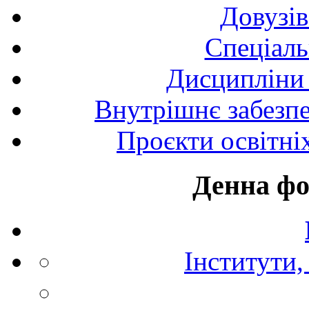
Довузів
Спецiаль
Дисципліни 
Внутрішнє забезпе
Проєкти освітні
Денна фо
Інститути,