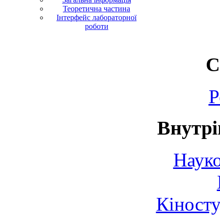
Теоретична частина
Інтерфейс лабораторної
роботи
С
Р
Внутрі
Науко
Кіносту