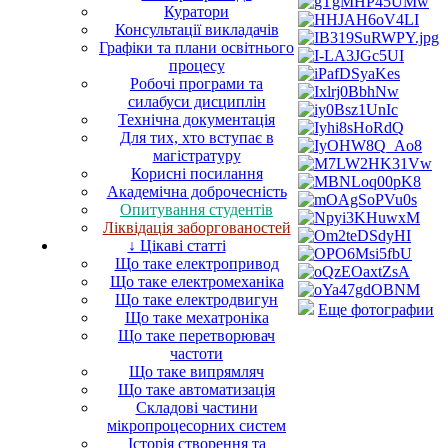
Куратори
Консультації викладачів
Графіки та плани освітнього
процесу
Робочі програми та
силабуси дисциплін
Технічна документація
Для тих, хто вступає в
магістратуру
Корисні посилання
Академічна доброчесність
Опитування студентів
Ліквідація заборгованостей
↓ Цікаві статті
Що таке електропривод
Що таке електромеханіка
Що таке електродвигун
Еще фотографии
Що таке мехатроніка
Що таке перетворювач
частоти
Що таке випрямляч
Що таке автоматизація
Складові частини
мікропроцесорних систем
Історія створення та