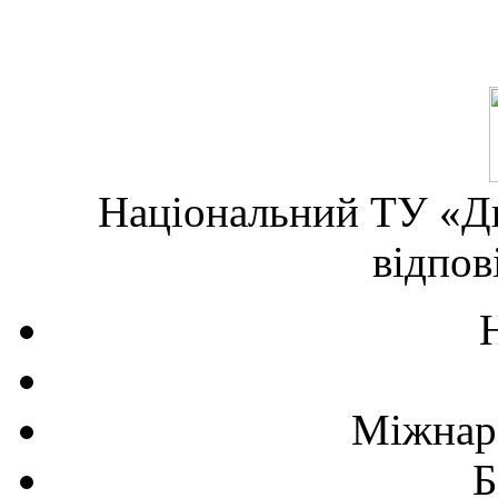
Національний ТУ «Дн
відпов
Міжнаро
Б