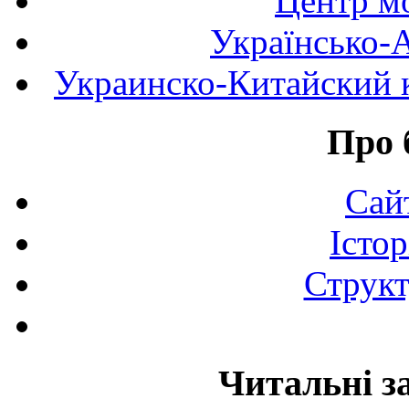
Центр мо
Українсько-
Украинско-Китайский к
Про 
Сай
Істор
Структ
Читальні з