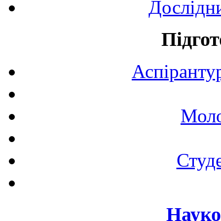
Дослідн
Підгот
Аспірантур
Моло
Студе
Науко