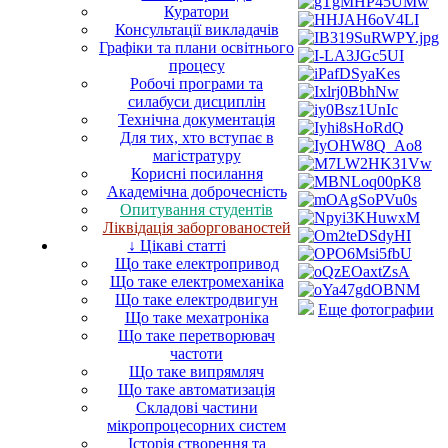
Куратори
Консультації викладачів
Графіки та плани освітнього
процесу
Робочі програми та
силабуси дисциплін
Технічна документація
Для тих, хто вступає в
магістратуру
Корисні посилання
Академічна доброчесність
Опитування студентів
Ліквідація заборгованостей
↓ Цікаві статті
Що таке електропривод
Що таке електромеханіка
Що таке електродвигун
Еще фотографии
Що таке мехатроніка
Що таке перетворювач
частоти
Що таке випрямляч
Що таке автоматизація
Складові частини
мікропроцесорних систем
Історія створення та