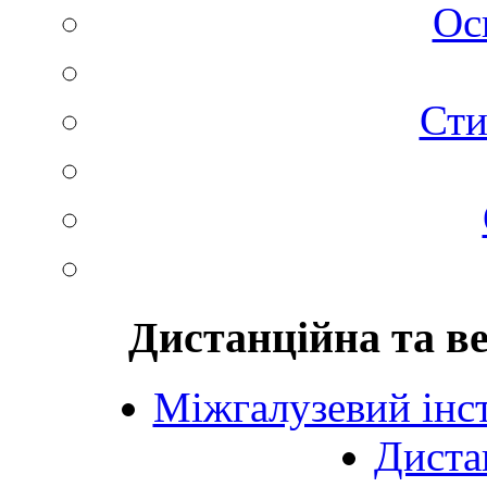
Ос
Сти
Дистанційна та в
Міжгалузевий інст
Диста