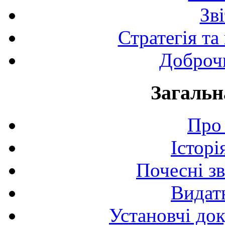
Зв
Стратегія та
Доброчи
Загальн
Про 
Історі
Почесні з
Видат
Установчі до