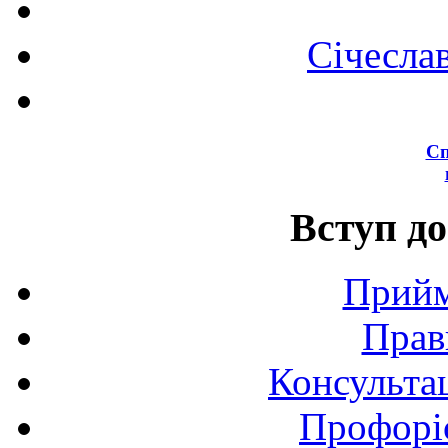
Січесла
Сп
Вступ до
Прийм
Прав
Консультац
Профоріє