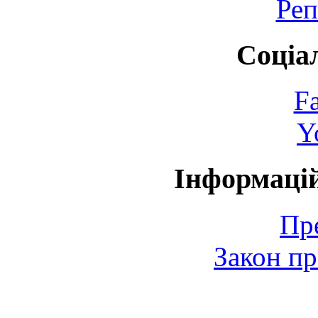
Реп
Соціа
F
Y
Інформаці
Пр
Закон пр