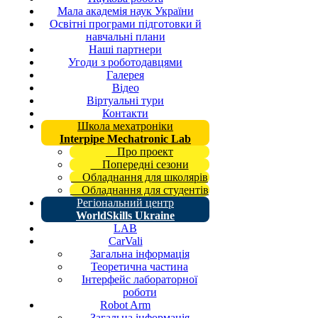
Мала академія наук України
Освітні програми підготовки й
навчальні плани
Наші партнери
Угоди з роботодавцями
Галерея
Відео
Віртуальні тури
Контакти
Школа мехатроніки
Interpipe Mechatronic Lab
Про проект
Попередні сезони
Обладнання для школярів
Обладнання для студентів
Регіональний центр
WorldSkills Ukraine
LAB
CarVali
Загальна інформація
Теоретична частина
Інтерфейс лабораторної
роботи
Robot Arm
Загальна інформація