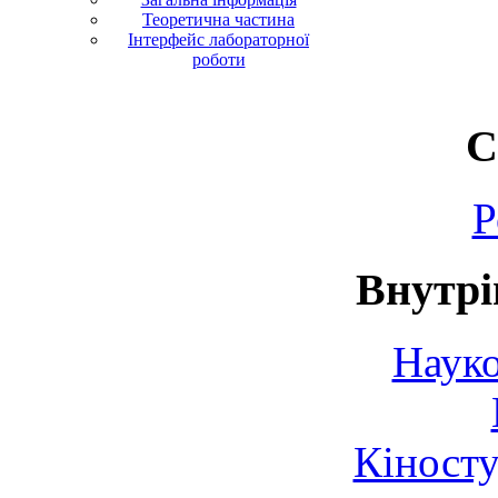
Теоретична частина
Інтерфейс лабораторної
роботи
С
Р
Внутрі
Науко
Кіносту