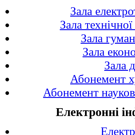
Зала електро
Зала технічної
Зала гуман
Зала екон
Зала 
Абонемент х
Абонемент науково
Електронні ін
Електр