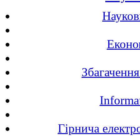
Науков
Еконо
Збагачення
Informa
Гірнича електр