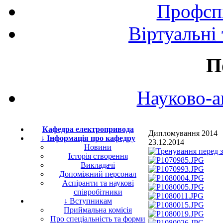
Профспі
Віртуальні
П
Науково-а
Кафедра електропривода
Дипломування 2014
↓ Інформація про кафедру
23.12.2014
Новини
Історія створення
Викладачі
Допоміжний персонал
Аспіранти та наукові
співробітники
↓ Вступникам
Приймальна комісія
Про спеціальність та форми