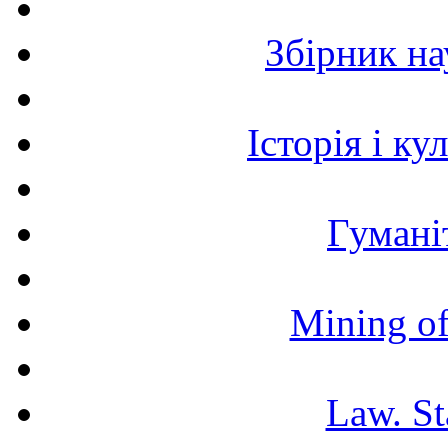
Збірник н
Історія і к
Гумані
Mining of
Law. St