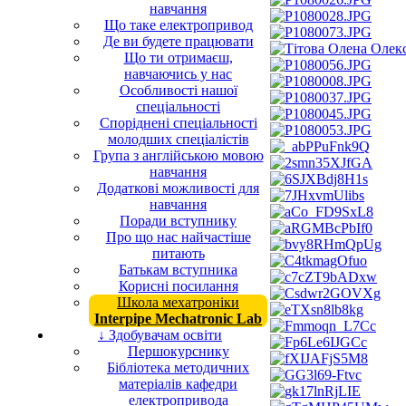
навчання
Що таке електропривод
Де ви будете працювати
Що ти отримаєш,
навчаючись у нас
Особливості нашої
спеціальності
Споріднені спеціальності
молодших спеціалістів
Група з англійською мовою
навчання
Додаткові можливості для
навчання
Поради вступнику
Про що нас найчастіше
питають
Батькам вступника
Корисні посилання
Школа мехатроніки
Interpipe Mechatronic Lab
↓ Здобувачам освіти
Першокурснику
Бібліотека методичних
матеріалів кафедри
електропривода