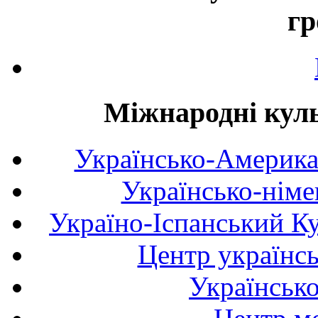
гр
Міжнародні куль
Українсько-Америка
Українсько-німе
Україно-Іспанський К
Центр українсь
Українськ