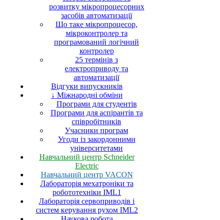
розвитку мікропроцесорних
засобів автоматизації
Що таке мікропроцесор,
мікроконтролер та
програмований логічний
контролер
25 термінів з
електроприводу та
автоматизації
Відгуки випускників
↓ Міжнародні обміни
Програми для студентів
Програми для аспірантів та
співробітників
Учасники програм
Угоди із закордонними
університетами
Навчальний центр Schneider
Electric
Навчальний центр VACON
Лабораторія мехатроніки та
робототехніки IML1
Лабораторія сервоприводів і
систем керування рухом IML2
Наукова робота