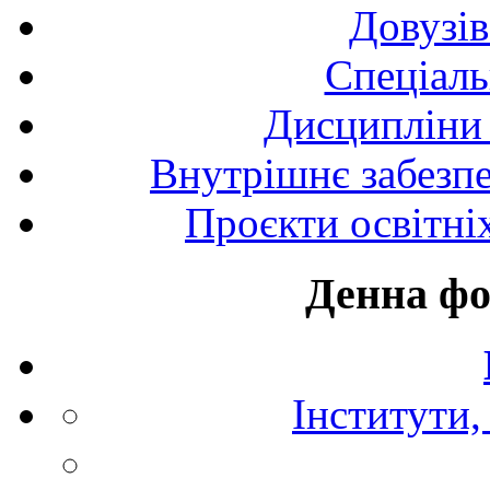
Довузів
Спецiаль
Дисципліни 
Внутрішнє забезпе
Проєкти освітні
Денна фо
Інститути,