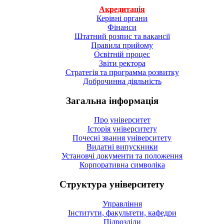
Акредитація
Керівні органи
Фінанси
Штатний розпис та вакансії
Правила прийому
Освітній процес
Звіти ректора
Стратегія та программа розвитку
Доброчинна діяльність
Загальна інформація
Про університет
Історія університету
Почесні звання університету
Видатні випускники
Установчі документи та положення
Корпоративна символiка
Структура університету
Управління
Інститути, факультети, кафедри
Підрозділи