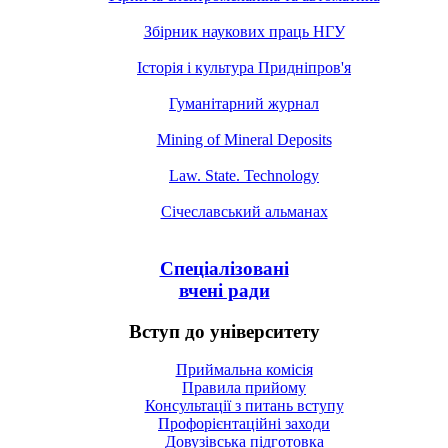
Збірник наукових праць НГУ
Історія і культура Придніпров'я
Гуманітарний журнал
Mining of Mineral Deposits
Law. State. Technology
Січеславський альманах
Спеціалізовані
вчені ради
Вступ до університету
Приймальна комісія
Правила прийому
Консультації з питань вступу
Профорієнтаційні заходи
Довузівська підготовка