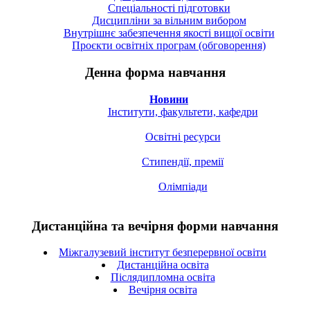
Спецiальностi підготовки
Дисципліни за вільним вибором
Внутрішнє забезпечення якості вищої освіти
Проєкти освітніх програм (обговорення)
Денна форма навчання
Новини
Інститути, факультети, кафедри
Освітні ресурси
Стипендії, премії
Олімпіади
Дистанційна та вечірня форми навчання
Міжгалузевий інститут безперервної освіти
Дистанційна освіта
Післядипломна освіта
Вечірня освіта