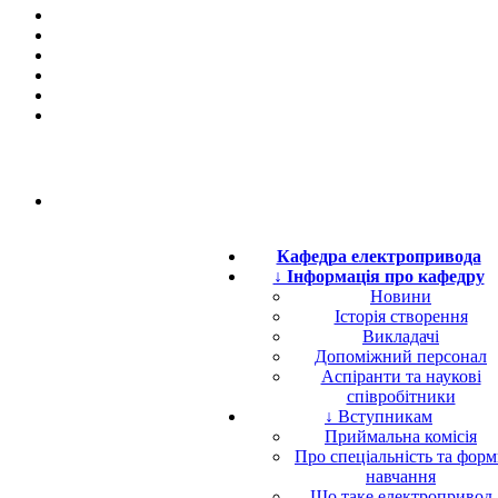
Кафедра електропривода
↓ Інформація про кафедру
Новини
Історія створення
Викладачі
Допоміжний персонал
Аспіранти та наукові
співробітники
↓ Вступникам
Приймальна комісія
Про спеціальність та фор
навчання
Що таке електропривод