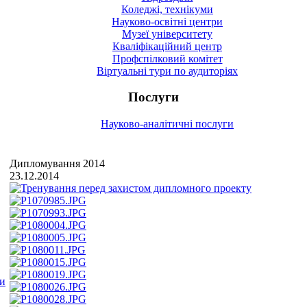
Коледжі, технікуми
Науково-освітні центри
Музеї університету
Кваліфікаційний центр
Профспілковий комітет
Віртуальні тури по аудиторіях
Послуги
Науково-аналітичні послуги
Дипломування 2014
23.12.2014
ми