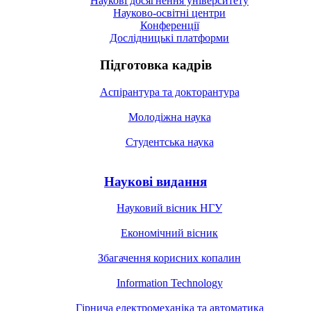
Наукові досягнення університету
Науково-освітні центри
Конференції
Дослідницькі платформи
Підготовка кадрів
Аспірантура та докторантура
Молодіжна наука
Студентська наука
Наукові видання
Науковий вісник НГУ
Економічний вісник
Збагачення корисних копалин
Information Technology
Гірнича електромеханіка та автоматика