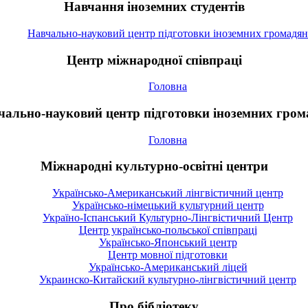
Навчання іноземних студентів
Навчально-науковий центр підготовки іноземних громадян
Центр міжнародної співпраці
Головна
чально-науковий центр підготовки іноземних гром
Головна
Міжнародні культурно-освітні центри
Українсько-Американський лінгвістичний центр
Українсько-німецький культурний центр
Україно-Іспанський Культурно-Лінгвістичний Центр
Центр українсько-польської співпраці
Українсько-Японський центр
Центр мовної підготовки
Українсько-Американський ліцей
Украинско-Китайский культурно-лінгвістичний центр
Про бібліотеку