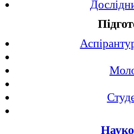
Дослідн
Підгот
Аспірантур
Моло
Студе
Науко