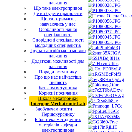
навчання
Що таке електропривод
Де ви будете працювати
Що ти отримаєш,
навчаючись у нас
Особливості нашої
спеціальності
Споріднені спеціальності
молодших спеціалістів
Група з англійською мовою
навчання
Додаткові можливості для
навчання
Поради вступнику
Про що нас найчастіше
питають
Батькам вступника
Корисні посилання
Школа мехатроніки
Interpipe Mechatronic Lab
↓ Здобувачам освіти
Першокурснику
Бібліотека методичних
матеріалів кафедри
електропривода