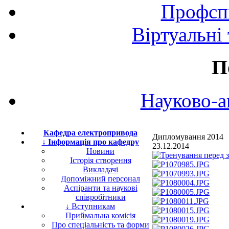
Профспі
Віртуальні
П
Науково-а
Кафедра електропривода
Дипломування 2014
↓ Інформація про кафедру
23.12.2014
Новини
Історія створення
Викладачі
Допоміжний персонал
Аспіранти та наукові
співробітники
↓ Вступникам
Приймальна комісія
Про спеціальність та форми