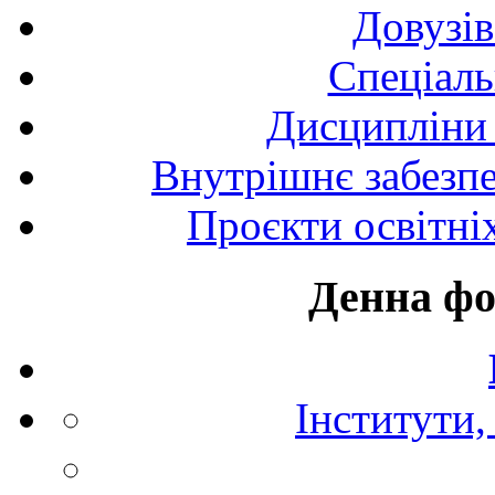
Довузів
Спецiаль
Дисципліни 
Внутрішнє забезпе
Проєкти освітні
Денна фо
Інститути,