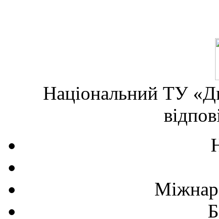
Національний ТУ «Дн
відпов
Міжнаро
Б