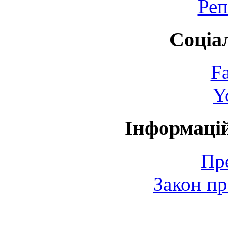
Реп
Соціа
F
Y
Інформаці
Пр
Закон пр