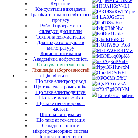
Куратори
Консультації викладачів
Графіки та плани освітнього
процесу
Робочі програми та
силабуси дисциплін
Технічна документація
Для тих, хто вступає в
магістратуру
Корисні посилання
Академічна доброчесність
Опитування студентів
Ліквідація заборгованостей
↓ Цікаві статті
Що таке електропривод
Що таке електромеханіка
Що таке електродвигун
Еще фотографии
Що таке мехатроніка
Що таке перетворювач
частоти
Що таке випрямляч
Що таке автоматизація
Складові частини
мікропроцесорних систем
Історія створення та