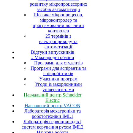
розвитку мікропроцесорних
засобів автоматизації
Що таке мікропроцесор,
мікроконтролер та
програмований логічний
контролер
25 термінів з
електроприводу та
автоматизації
Відгуки випускників
↓ Міжнародні обміни
Програми для студентів
Програми для аспірантів та
співробітників
Учасники програм
Угоди із закордонними
університетами
Навчальний центр Schneider
Electric
Навчальний центр VACON
Лабораторія мехатроніки та
робототехніки IML1
Лабораторія сервоприводів і
систем керування рухом IML2
Наукова робота