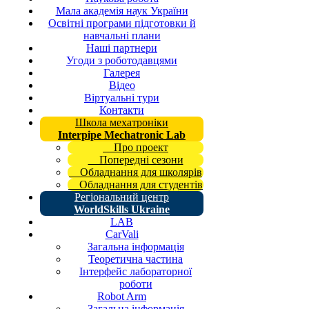
Мала академія наук України
Освітні програми підготовки й
навчальні плани
Наші партнери
Угоди з роботодавцями
Галерея
Відео
Віртуальні тури
Контакти
Школа мехатроніки
Interpipe Mechatronic Lab
Про проект
Попередні сезони
Обладнання для школярів
Обладнання для студентів
Регіональний центр
WorldSkills Ukraine
LAB
CarVali
Загальна інформація
Теоретична частина
Інтерфейс лабораторної
роботи
Robot Arm
Загальна інформація