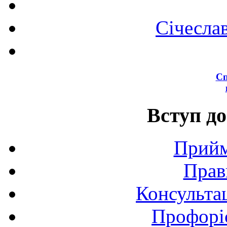
Січесла
Сп
Вступ до
Прийм
Прав
Консультац
Профоріє