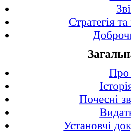
Зв
Стратегія та
Доброчи
Загальн
Про 
Історі
Почесні з
Видат
Установчі до