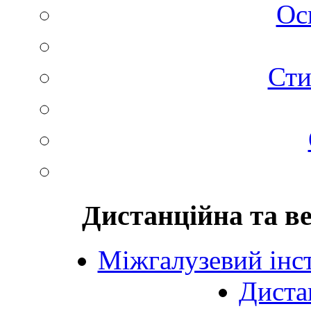
Ос
Сти
Дистанційна та в
Міжгалузевий інст
Диста