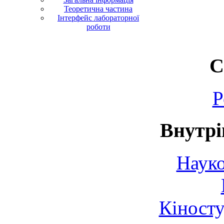
Теоретична частина
Інтерфейс лабораторної
роботи
С
Р
Внутрі
Науко
Кіносту