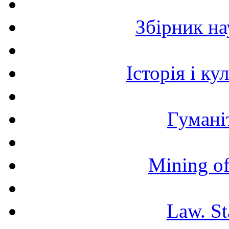
Збірник н
Історія і к
Гумані
Mining of
Law. St