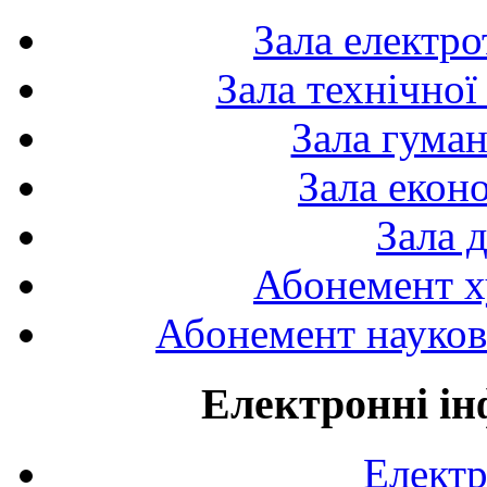
Зала електро
Зала технічної
Зала гуман
Зала екон
Зала 
Абонемент х
Абонемент науково
Електронні ін
Електр