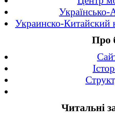
Центр мо
Українсько-
Украинско-Китайский к
Про 
Сай
Істор
Структ
Читальні з