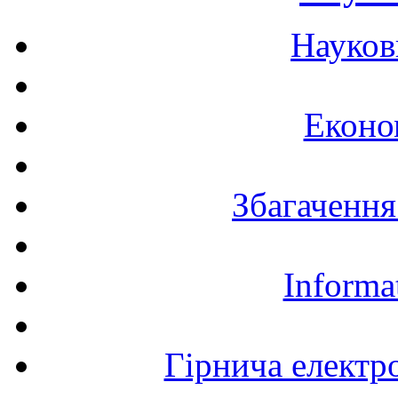
Науков
Еконо
Збагачення
Informa
Гірнича електр