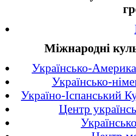
гр
Міжнародні куль
Українсько-Америка
Українсько-німе
Україно-Іспанський К
Центр українсь
Українськ