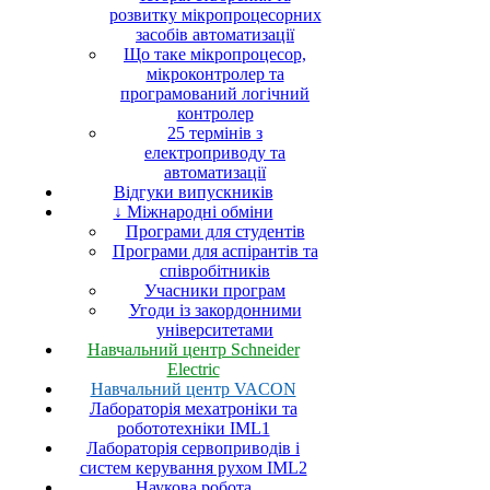
розвитку мікропроцесорних
засобів автоматизації
Що таке мікропроцесор,
мікроконтролер та
програмований логічний
контролер
25 термінів з
електроприводу та
автоматизації
Відгуки випускників
↓ Міжнародні обміни
Програми для студентів
Програми для аспірантів та
співробітників
Учасники програм
Угоди із закордонними
університетами
Навчальний центр Schneider
Electric
Навчальний центр VACON
Лабораторія мехатроніки та
робототехніки IML1
Лабораторія сервоприводів і
систем керування рухом IML2
Наукова робота