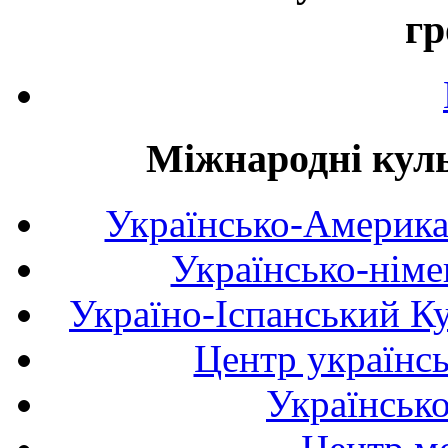
гр
Міжнародні куль
Українсько-Америка
Українсько-німе
Україно-Іспанський К
Центр українсь
Українськ