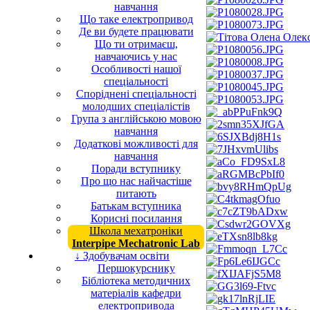
навчання
Що таке електропривод
Де ви будете працювати
Що ти отримаєш,
навчаючись у нас
Особливості нашої
спеціальності
Споріднені спеціальності
молодших спеціалістів
Група з англійською мовою
навчання
Додаткові можливості для
навчання
Поради вступнику
Про що нас найчастіше
питають
Батькам вступника
Корисні посилання
Школа мехатроніки
Interpipe Mechatronic Lab
↓ Здобувачам освіти
Першокурснику
Бібліотека методичних
матеріалів кафедри
електропривода