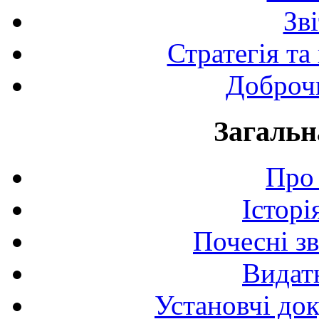
Зв
Стратегія та
Доброчи
Загальн
Про 
Історі
Почесні з
Видат
Установчі до