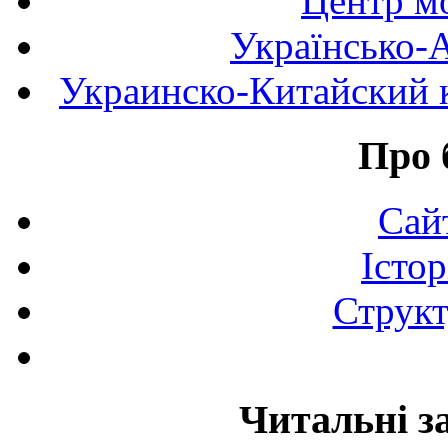
Центр мо
Українсько-
Украинско-Китайский к
Про 
Сай
Істор
Структ
Читальні з