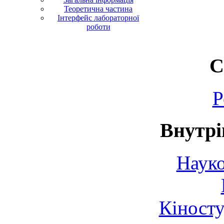
Теоретична частина
Інтерфейс лабораторної
роботи
С
Р
Внутрі
Науко
Кіносту