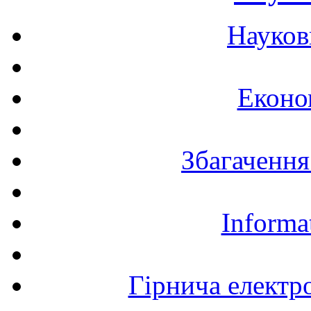
Науков
Еконо
Збагачення
Informa
Гірнича електр