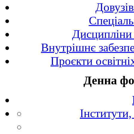
Довузів
Спецiаль
Дисципліни 
Внутрішнє забезпе
Проєкти освітні
Денна фо
Інститути,