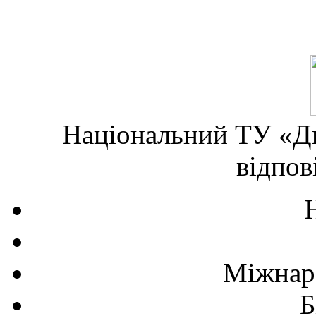
Національний ТУ «Дн
відпов
Міжнаро
Б