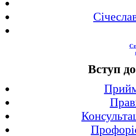
Січесла
Сп
Вступ до
Прийм
Прав
Консультац
Профоріє