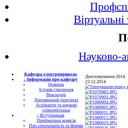
Профспі
Віртуальні
П
Науково-а
Кафедра електропривода
Дипломування 2014
↓ Інформація про кафедру
23.12.2014
Новини
Історія створення
Викладачі
Допоміжний персонал
Аспіранти та наукові
співробітники
↓ Вступникам
Приймальна комісія
Про спеціальність та форми