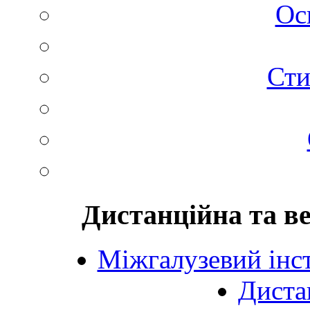
Ос
Сти
Дистанційна та в
Міжгалузевий інст
Диста