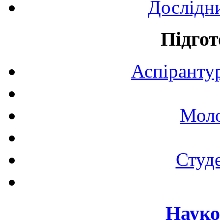
Дослідн
Підгот
Аспірантур
Моло
Студе
Науко