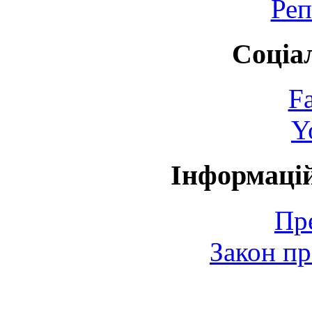
Реп
Соціа
F
Y
Інформаці
Пр
Закон пр