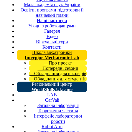
Мала академія наук України
Освітні програми підготовки й
навчальні плани
Наші партнери
Угоди з роботодавцями
Галерея
Відео
Віртуальні тури
Контакти
Школа мехатроніки
Interpipe Mechatronic Lab
Про проект
Попередні сезони
Обладнання для школярів
Обладнання для студентів
Регіональний центр
WorldSkills Ukraine
LAB
CarVali
Загальна інформація
Теоретична частина
Інтерфейс лабораторної
роботи
Robot Arm
Загальна інформація