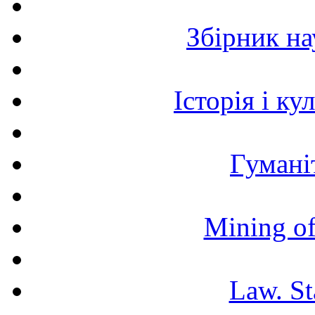
Збірник н
Історія і к
Гумані
Mining of
Law. St