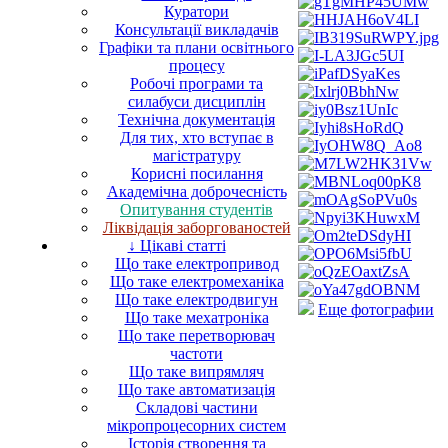
Куратори
Консультації викладачів
Графіки та плани освітнього
процесу
Робочі програми та
силабуси дисциплін
Технічна документація
Для тих, хто вступає в
магістратуру
Корисні посилання
Академічна доброчесність
Опитування студентів
Ліквідація заборгованостей
↓ Цікаві статті
Що таке електропривод
Що таке електромеханіка
Що таке електродвигун
Еще фотографии
Що таке мехатроніка
Що таке перетворювач
частоти
Що таке випрямляч
Що таке автоматизація
Складові частини
мікропроцесорних систем
Історія створення та