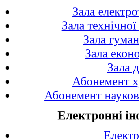
Зала електро
Зала технічної
Зала гуман
Зала екон
Зала 
Абонемент х
Абонемент науково
Електронні ін
Електр