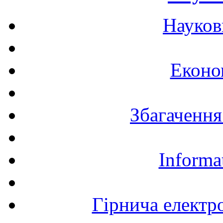
Науков
Еконо
Збагачення
Informa
Гірнича електр