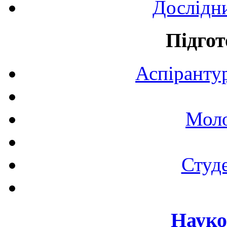
Дослідн
Підгот
Аспірантур
Моло
Студе
Науко