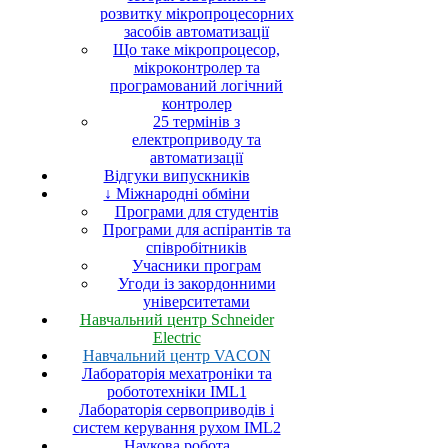
розвитку мікропроцесорних
засобів автоматизації
Що таке мікропроцесор,
мікроконтролер та
програмований логічний
контролер
25 термінів з
електроприводу та
автоматизації
Відгуки випускників
↓ Міжнародні обміни
Програми для студентів
Програми для аспірантів та
співробітників
Учасники програм
Угоди із закордонними
університетами
Навчальний центр Schneider
Electric
Навчальний центр VACON
Лабораторія мехатроніки та
робототехніки IML1
Лабораторія сервоприводів і
систем керування рухом IML2
Наукова робота