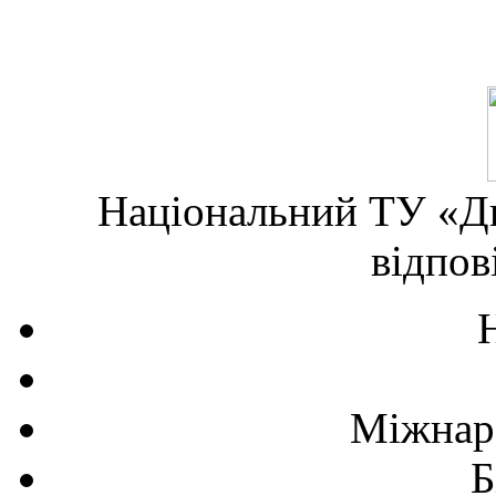
Національний ТУ «Дн
відпов
Міжнаро
Б