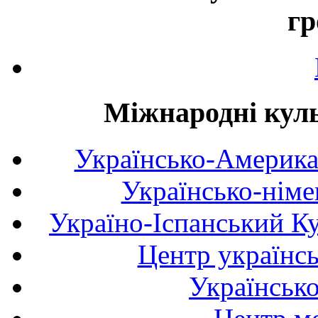
гр
Міжнародні куль
Українсько-Америка
Українсько-німе
Україно-Іспанський К
Центр українсь
Українськ