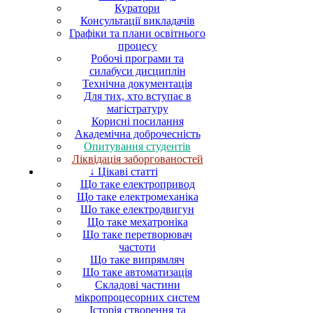
Куратори
Консультації викладачів
Графіки та плани освітнього
процесу
Робочі програми та
силабуси дисциплін
Технічна документація
Для тих, хто вступає в
магістратуру
Корисні посилання
Академічна доброчесність
Опитування студентів
Ліквідація заборгованостей
↓ Цікаві статті
Що таке електропривод
Що таке електромеханіка
Що таке електродвигун
Що таке мехатроніка
Що таке перетворювач
частоти
Що таке випрямляч
Що таке автоматизація
Складові частини
мікропроцесорних систем
Історія створення та