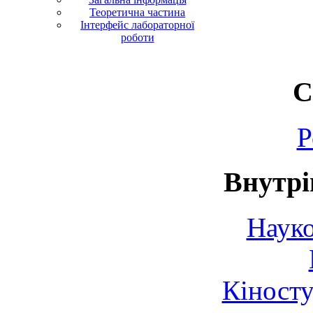
Теоретична частина
Інтерфейс лабораторної
роботи
С
Р
Внутрі
Науко
Кіносту