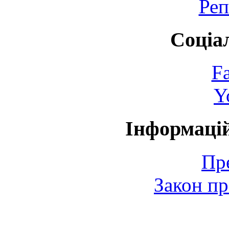
Реп
Соціа
F
Y
Інформаці
Пр
Закон пр