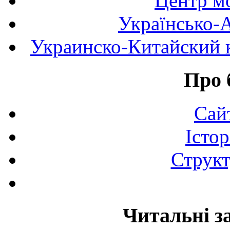
Центр мо
Українсько-
Украинско-Китайский к
Про 
Сай
Істор
Структ
Читальні з