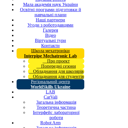
Мала академія наук України
Освітні програми підготовки й
навчальні плани
Наші партнери
Угоди з роботодавцями
Галерея
Відео
Віртуальні тури
Контакти
Школа мехатроніки
Interpipe Mechatronic Lab
Про проект
Попередні сезони
Обладнання для школярів
Обладнання для студентів
Регіональний центр
WorldSkills Ukraine
LAB
CarVali
Загальна інформація
Теоретична частина
Інтерфейс лабораторної
роботи
Robot Arm
Загальна інформація