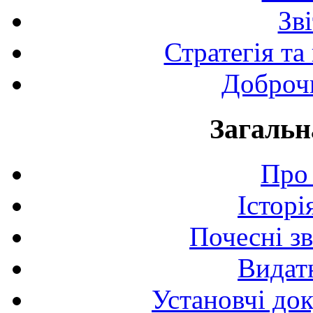
Зв
Стратегія та
Доброчи
Загальн
Про 
Історі
Почесні з
Видат
Установчі до