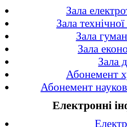
Зала електро
Зала технічної
Зала гуман
Зала екон
Зала 
Абонемент х
Абонемент науково
Електронні ін
Електр