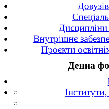
Довузів
Спецiаль
Дисципліни 
Внутрішнє забезпе
Проєкти освітні
Денна фо
Інститути,