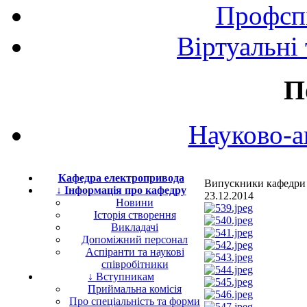
Профспі
Віртуальні
П
Науково-а
Кафедра електропривода
Випускники кафедри 
↓ Інформація про кафедру
23.12.2014
Новини
Історія створення
Викладачі
Допоміжний персонал
Аспіранти та наукові
співробітники
↓ Вступникам
Приймальна комісія
Про спеціальність та форми