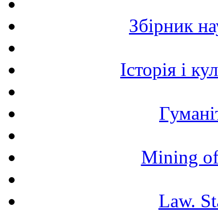
Збірник н
Історія і к
Гумані
Mining of
Law. St