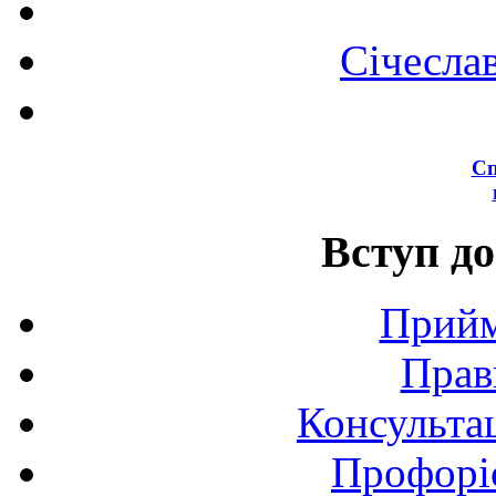
Січесла
Сп
Вступ до
Прийм
Прав
Консультац
Профоріє