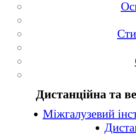
Ос
Сти
Дистанційна та в
Міжгалузевий інст
Диста