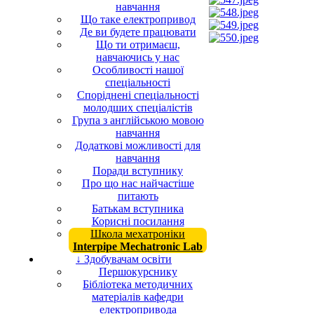
навчання
Що таке електропривод
Де ви будете працювати
Що ти отримаєш,
навчаючись у нас
Особливості нашої
спеціальності
Споріднені спеціальності
молодших спеціалістів
Група з англійською мовою
навчання
Додаткові можливості для
навчання
Поради вступнику
Про що нас найчастіше
питають
Батькам вступника
Корисні посилання
Школа мехатроніки
Interpipe Mechatronic Lab
↓ Здобувачам освіти
Першокурснику
Бібліотека методичних
матеріалів кафедри
електропривода