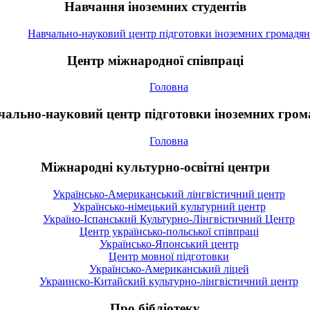
Навчання іноземних студентів
Навчально-науковий центр підготовки іноземних громадян
Центр міжнародної співпраці
Головна
чально-науковий центр підготовки іноземних гром
Головна
Міжнародні культурно-освітні центри
Українсько-Американський лінгвістичний центр
Українсько-німецький культурний центр
Україно-Іспанський Культурно-Лінгвістичний Центр
Центр українсько-польської співпраці
Українсько-Японський центр
Центр мовної підготовки
Українсько-Американський ліцей
Украинско-Китайский культурно-лінгвістичний центр
Про бібліотеку