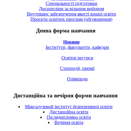
Спецiальностi підготовки
Дисципліни за вільним вибором
Внутрішнє забезпечення якості вищої освіти
Проєкти освітніх програм (обговорення)
Денна форма навчання
Новини
Інститути, факультети, кафедри
Освітні ресурси
Стипендії, премії
Олімпіади
Дистанційна та вечірня форми навчання
Міжгалузевий інститут безперервної освіти
Дистанційна освіта
Післядипломна освіта
Вечірня освіта