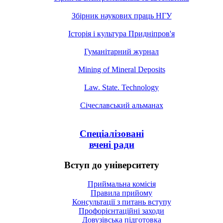
Збірник наукових праць НГУ
Історія і культура Придніпров'я
Гуманітарний журнал
Mining of Mineral Deposits
Law. State. Technology
Січеславський альманах
Спеціалізовані
вчені ради
Вступ до університету
Приймальна комісія
Правила прийому
Консультації з питань вступу
Профорієнтаційні заходи
Довузівська підготовка