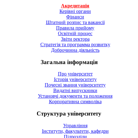
Акредитація
Керівні органи
Фінанси
Штатний розпис та вакансії
Правила прийому
Освітній процес
Звіти ректора
Стратегія та программа розвитку
Доброчинна діяльність
Загальна інформація
Про університет
Історія університету
Почесні звання університету
Видатні випускники
Установчі документи та положення
Корпоративна символiка
Структура університету
Управління
Інститути, факультети, кафедри
Підрозділи