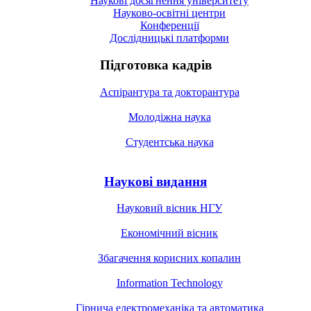
Наукові досягнення університету
Науково-освітні центри
Конференції
Дослідницькі платформи
Підготовка кадрів
Аспірантура та докторантура
Молодіжна наука
Студентська наука
Наукові видання
Науковий вісник НГУ
Економічний вісник
Збагачення корисних копалин
Information Technology
Гірнича електромеханіка та автоматика