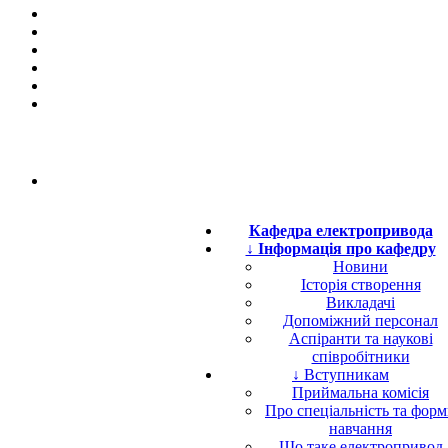
Кафедра електропривода
↓ Інформація про кафедру
Новини
Історія створення
Викладачі
Допоміжний персонал
Аспіранти та наукові
співробітники
↓ Вступникам
Приймальна комісія
Про спеціальність та фор
навчання
Що таке електропривод