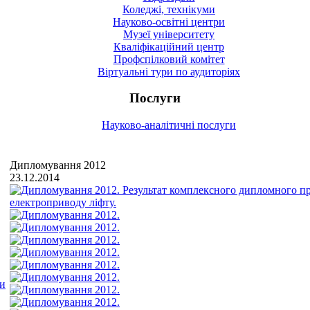
Коледжі, технікуми
Науково-освітні центри
Музеї університету
Кваліфікаційний центр
Профспілковий комітет
Віртуальні тури по аудиторіях
Послуги
Науково-аналітичні послуги
Дипломування 2012
23.12.2014
ми