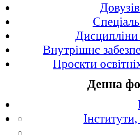
Довузів
Спецiаль
Дисципліни 
Внутрішнє забезпе
Проєкти освітні
Денна фо
Інститути,