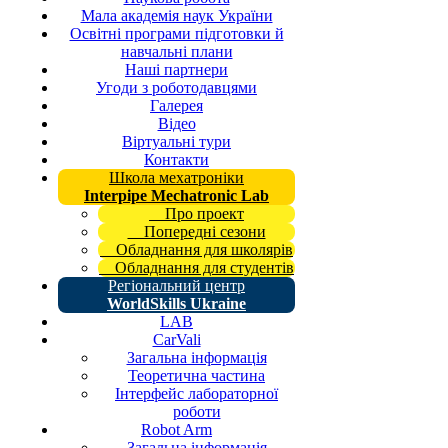
Мала академія наук України
Освітні програми підготовки й
навчальні плани
Наші партнери
Угоди з роботодавцями
Галерея
Відео
Віртуальні тури
Контакти
Школа мехатроніки
Interpipe Mechatronic Lab
Про проект
Попередні сезони
Обладнання для школярів
Обладнання для студентів
Регіональний центр
WorldSkills Ukraine
LAB
CarVali
Загальна інформація
Теоретична частина
Інтерфейс лабораторної
роботи
Robot Arm
Загальна інформація