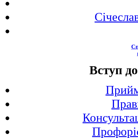
Січесла
Сп
Вступ до
Прийм
Прав
Консультац
Профоріє