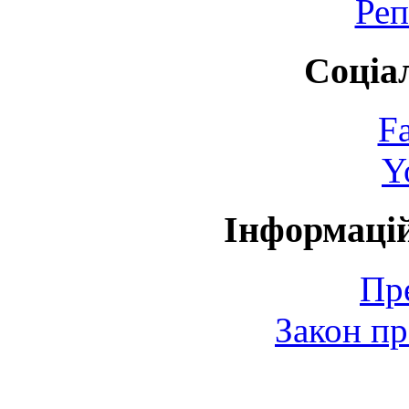
Реп
Соціа
F
Y
Інформаці
Пр
Закон пр