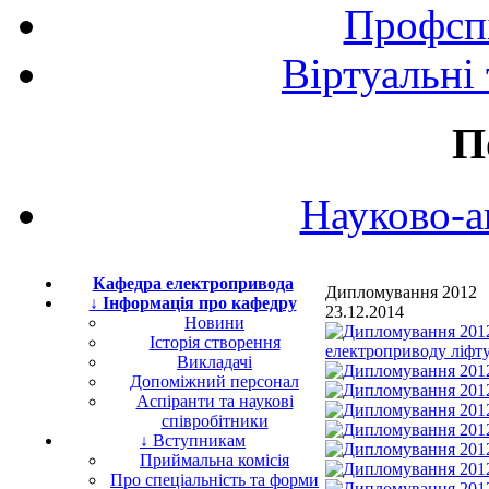
Профспі
Віртуальні
П
Науково-а
Кафедра електропривода
Дипломування 2012
↓ Інформація про кафедру
23.12.2014
Новини
Історія створення
Викладачі
Допоміжний персонал
Аспіранти та наукові
співробітники
↓ Вступникам
Приймальна комісія
Про спеціальність та форми