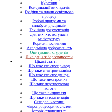
Куратори
Консультації викладачів
Графіки та плани освітнього
процесу
Робочі програми та
силабуси дисциплін
Технічна документація
Для тих, хто вступає в
магістратуру
Корисні посилання
Академічна доброчесність
Опитування студентів
Ліквідація заборгованостей
↓ Цікаві статті
Що таке електропривод
Що таке електромеханіка
Що таке електродвигун
Що таке мехатроніка
Що таке перетворювач
частоти
Що таке випрямляч
Що таке автоматизація
Складові частини
мікропроцесорних систем
Історія створення та