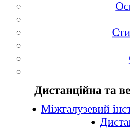
Ос
Сти
Дистанційна та в
Міжгалузевий інст
Диста