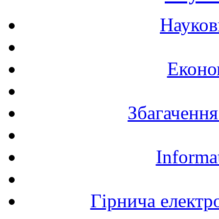
Науков
Еконо
Збагачення
Informa
Гірнича електр