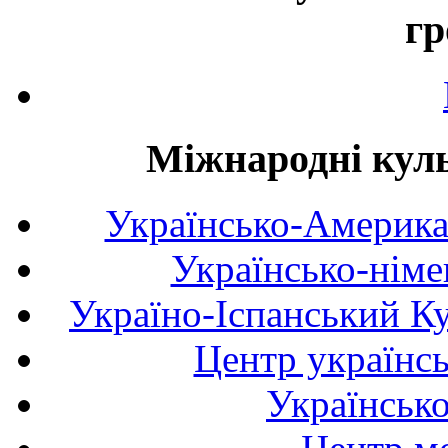
гр
Міжнародні куль
Українсько-Америка
Українсько-німе
Україно-Іспанський К
Центр українсь
Українськ