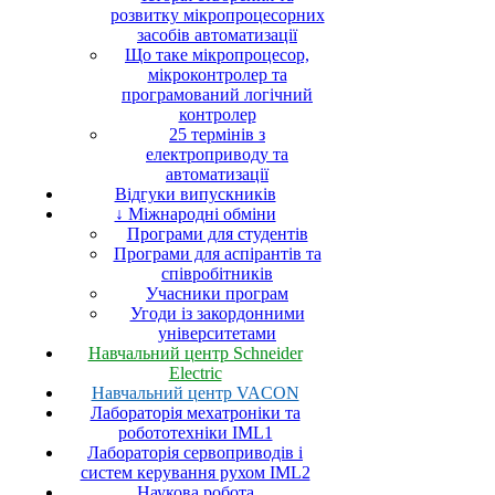
розвитку мікропроцесорних
засобів автоматизації
Що таке мікропроцесор,
мікроконтролер та
програмований логічний
контролер
25 термінів з
електроприводу та
автоматизації
Відгуки випускників
↓ Міжнародні обміни
Програми для студентів
Програми для аспірантів та
співробітників
Учасники програм
Угоди із закордонними
університетами
Навчальний центр Schneider
Electric
Навчальний центр VACON
Лабораторія мехатроніки та
робототехніки IML1
Лабораторія сервоприводів і
систем керування рухом IML2
Наукова робота