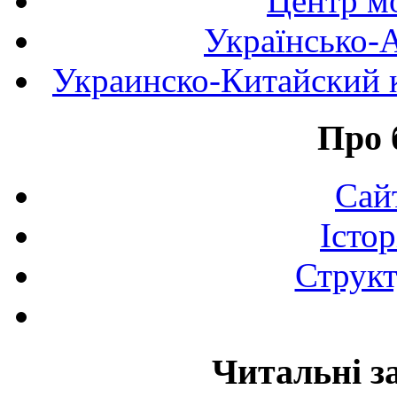
Центр мо
Українсько-
Украинско-Китайский к
Про 
Сай
Істор
Структ
Читальні з