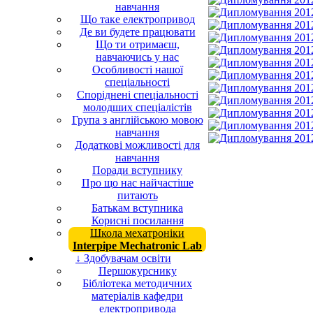
навчання
Що таке електропривод
Де ви будете працювати
Що ти отримаєш,
навчаючись у нас
Особливості нашої
спеціальності
Споріднені спеціальності
молодших спеціалістів
Група з англійською мовою
навчання
Додаткові можливості для
навчання
Поради вступнику
Про що нас найчастіше
питають
Батькам вступника
Корисні посилання
Школа мехатроніки
Interpipe Mechatronic Lab
↓ Здобувачам освіти
Першокурснику
Бібліотека методичних
матеріалів кафедри
електропривода