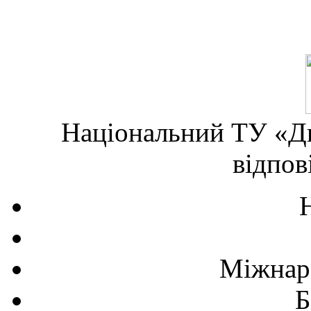
Національний ТУ «Дн
відпов
Міжнаро
Б