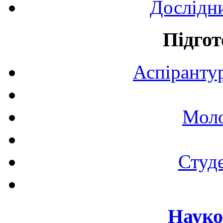
Дослідн
Підгот
Аспірантур
Моло
Студе
Науко