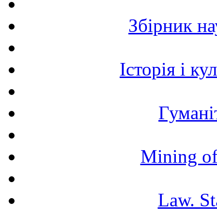
Збірник н
Історія і к
Гумані
Mining of
Law. St