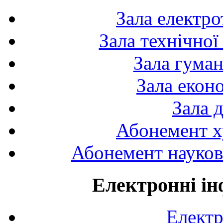
Зала електро
Зала технічної
Зала гуман
Зала екон
Зала 
Абонемент х
Абонемент науково
Електронні ін
Електр