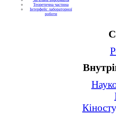
Теоретична частина
Інтерфейс лабораторної
роботи
С
Р
Внутрі
Науко
Кіносту