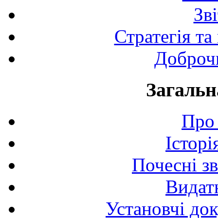
Зв
Стратегія та
Доброчи
Загальн
Про 
Історі
Почесні з
Видат
Установчі до