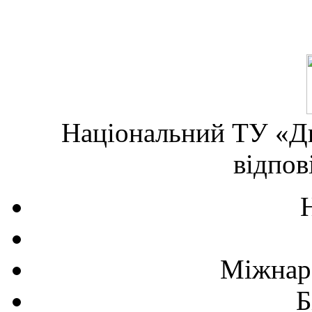
Національний ТУ «Дн
відпов
Міжнаро
Б