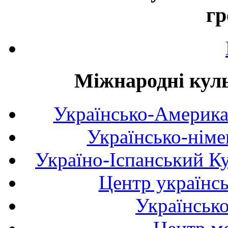
гр
Міжнародні куль
Українсько-Америка
Українсько-німе
Україно-Іспанський К
Центр українсь
Українськ