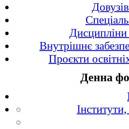
Довузів
Спецiаль
Дисципліни 
Внутрішнє забезпе
Проєкти освітні
Денна фо
Інститути,