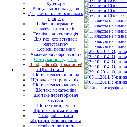
Куратори
Консультації викладачів
Графіки та плани освітнього
процесу
Робочі програми та
силабуси дисциплін
Технічна документація
Для тих, хто вступає в
магістратуру
Корисні посилання
Академічна доброчесність
Опитування студентів
Ліквідація заборгованостей
↓ Цікаві статті
Що таке електропривод
Що таке електромеханіка
Що таке електродвигун
Еще фотографии
Що таке мехатроніка
Що таке перетворювач
частоти
Що таке випрямляч
Що таке автоматизація
Складові частини
мікропроцесорних систем
Історія створення та