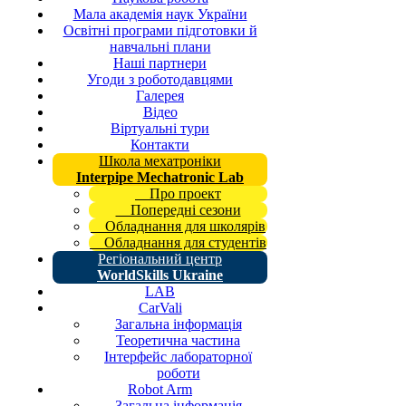
Мала академія наук України
Освітні програми підготовки й
навчальні плани
Наші партнери
Угоди з роботодавцями
Галерея
Відео
Віртуальні тури
Контакти
Школа мехатроніки
Interpipe Mechatronic Lab
Про проект
Попередні сезони
Обладнання для школярів
Обладнання для студентів
Регіональний центр
WorldSkills Ukraine
LAB
CarVali
Загальна інформація
Теоретична частина
Інтерфейс лабораторної
роботи
Robot Arm
Загальна інформація