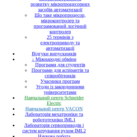
розвитку мікропроцесорних
засобів автоматизації
Що таке мікропроцесор,
мікроконтролер та
програмований логічний
контролер
25 термінів з
електроприводу та
автоматизації
Відгуки випускників
↓ Міжнародні обміни
Програми для студентів
Програми для аспірантів та
співробітників
Учасники програм
Угоди із закордонними
університетами
Навчальний центр Schneider
Electric
Навчальний центр VACON
Лабораторія мехатроніки та
робототехніки IML1
Лабораторія сервоприводів і
систем керування рухом IML2
Наукова робота