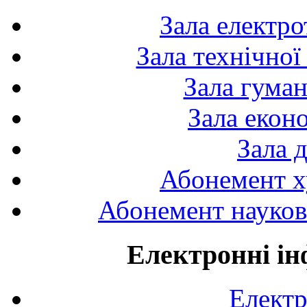
Зала електро
Зала технічної
Зала гуман
Зала екон
Зала 
Абонемент х
Абонемент науково
Електронні ін
Електр