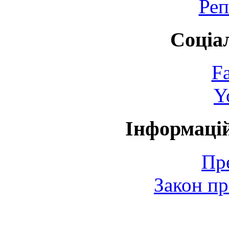
Реп
Соціа
F
Y
Інформаці
Пр
Закон пр