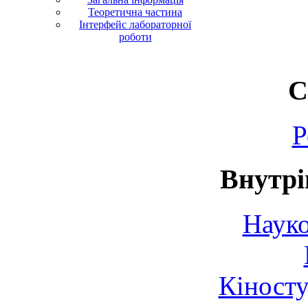
Теоретична частина
Інтерфейс лабораторної
роботи
С
Р
Внутрі
Науко
Кіносту