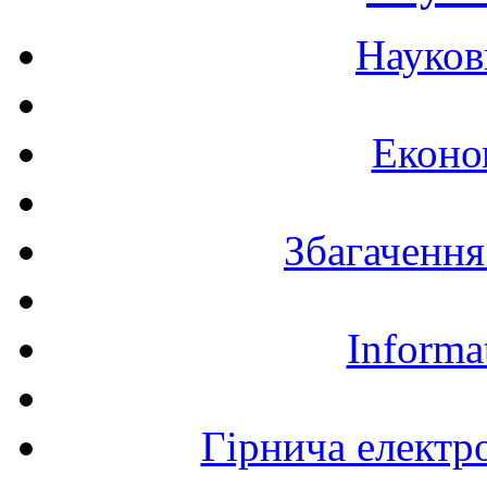
Науков
Еконо
Збагачення
Informa
Гірнича електр