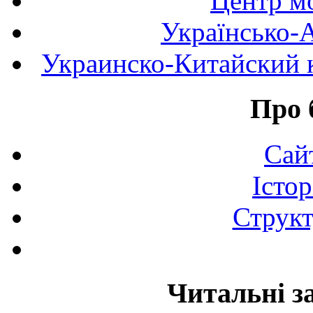
Центр мо
Українсько-
Украинско-Китайский к
Про 
Сай
Істор
Структ
Читальні з