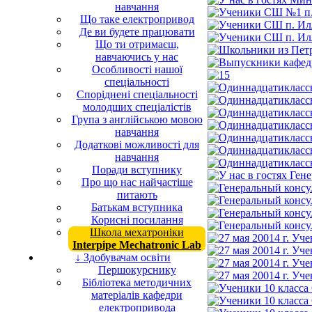
навчання
Що таке електропривод
Де ви будете працювати
Що ти отримаєш,
навчаючись у нас
Особливості нашої
спеціальності
Споріднені спеціальності
молодших спеціалістів
Група з англійською мовою
навчання
Додаткові можливості для
навчання
Поради вступнику
Про що нас найчастіше
питають
Батькам вступника
Корисні посилання
Школа мехатроніки
Interpipe Mechatronic Lab
↓ Здобувачам освіти
Першокурснику
Бібліотека методичних
матеріалів кафедри
електропривода