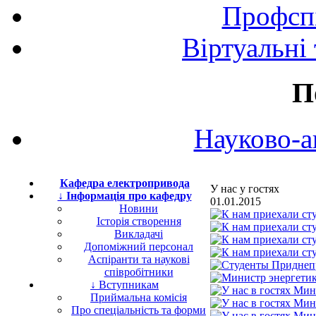
Профспі
Віртуальні
П
Науково-а
Кафедра електропривода
У нас у гостях
↓ Інформація про кафедру
01.01.2015
Новини
Історія створення
Викладачі
Допоміжний персонал
Аспіранти та наукові
співробітники
↓ Вступникам
Приймальна комісія
Про спеціальність та форми