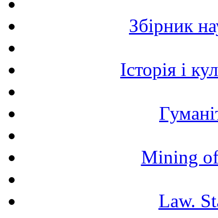
Збірник н
Історія і к
Гумані
Mining of
Law. St