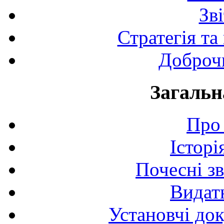
Зв
Стратегія та
Доброчи
Загальн
Про 
Історі
Почесні з
Видат
Установчі до