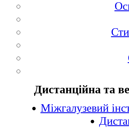
Ос
Сти
Дистанційна та в
Міжгалузевий інст
Диста