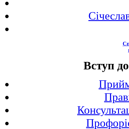
Січесла
Сп
Вступ до
Прийм
Прав
Консультац
Профоріє