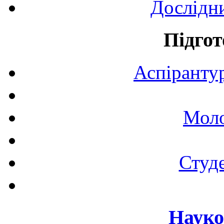
Дослідн
Підгот
Аспірантур
Моло
Студе
Науко