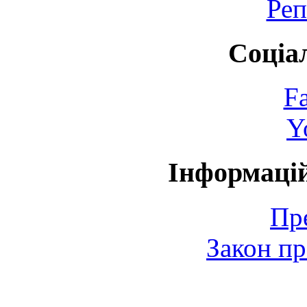
Реп
Соціа
F
Y
Інформаці
Пр
Закон пр