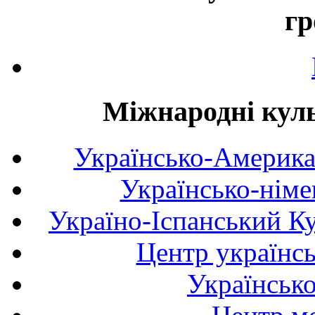
гр
Міжнародні куль
Українсько-Америка
Українсько-німе
Україно-Іспанський К
Центр українсь
Українськ