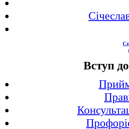
Січесла
Сп
Вступ до
Прийм
Прав
Консультац
Профоріє