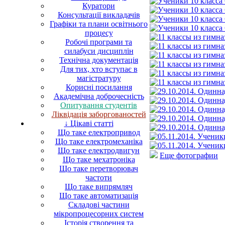
Куратори
Консультації викладачів
Графіки та плани освітнього
процесу
Робочі програми та
силабуси дисциплін
Технічна документація
Для тих, хто вступає в
магістратуру
Корисні посилання
Академічна доброчесність
Опитування студентів
Ліквідація заборгованостей
↓ Цікаві статті
Що таке електропривод
Що таке електромеханіка
Що таке електродвигун
Еще фотографии
Що таке мехатроніка
Що таке перетворювач
частоти
Що таке випрямляч
Що таке автоматизація
Складові частини
мікропроцесорних систем
Історія створення та