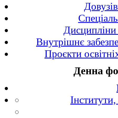
Довузів
Спецiаль
Дисципліни 
Внутрішнє забезпе
Проєкти освітні
Денна фо
Інститути,