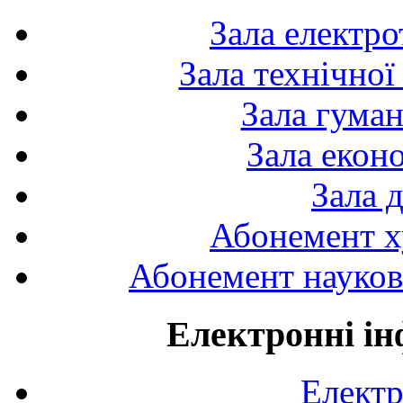
Зала електро
Зала технічної
Зала гуман
Зала екон
Зала 
Абонемент х
Абонемент науково
Електронні ін
Електр