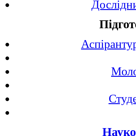
Дослідн
Підгот
Аспірантур
Моло
Студе
Науко