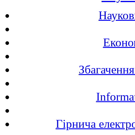
Науков
Еконо
Збагачення
Informa
Гірнича електр