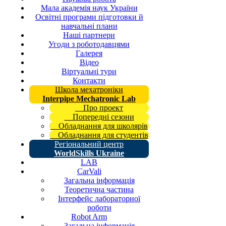
Мала академія наук України
Освітні програми підготовки й
навчальні плани
Наші партнери
Угоди з роботодавцями
Галерея
Відео
Віртуальні тури
Контакти
Школа мехатроніки
Interpipe Mechatronic Lab
Про проект
Попередні сезони
Обладнання для школярів
Обладнання для студентів
Регіональний центр
WorldSkills Ukraine
LAB
CarVali
Загальна інформація
Теоретична частина
Інтерфейс лабораторної
роботи
Robot Arm
Загальна інформація