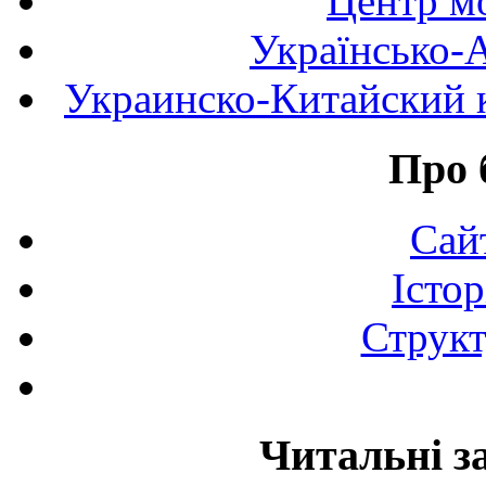
Центр мо
Українсько-
Украинско-Китайский к
Про 
Сай
Істор
Структ
Читальні з