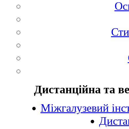
Ос
Сти
Дистанційна та в
Міжгалузевий інст
Диста