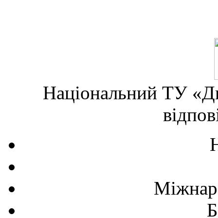
Національний ТУ «Дн
відпов
Міжнаро
Б