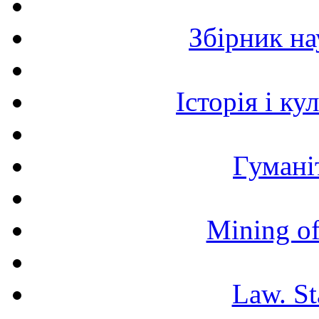
Збірник н
Історія і к
Гумані
Mining of
Law. St