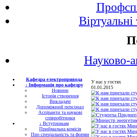
Профспі
Віртуальні
П
Науково-а
Кафедра електропривода
У нас у гостях
↓ Інформація про кафедру
01.01.2015
Новини
Історія створення
Викладачі
Допоміжний персонал
Аспіранти та наукові
співробітники
↓ Вступникам
Приймальна комісія
Про спеціальність та форми