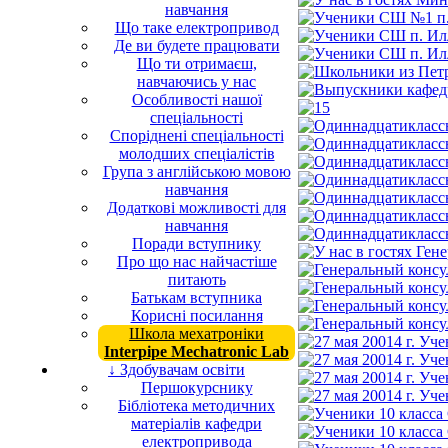
навчання
Що таке електропривод
Де ви будете працювати
Що ти отримаєш,
навчаючись у нас
Особливості нашої
спеціальності
Споріднені спеціальності
молодших спеціалістів
Група з англійською мовою
навчання
Додаткові можливості для
навчання
Поради вступнику
Про що нас найчастіше
питають
Батькам вступника
Корисні посилання
Школа мехатроніки
Interpipe Mechatronic Lab
↓ Здобувачам освіти
Першокурснику
Бібліотека методичних
матеріалів кафедри
електропривода