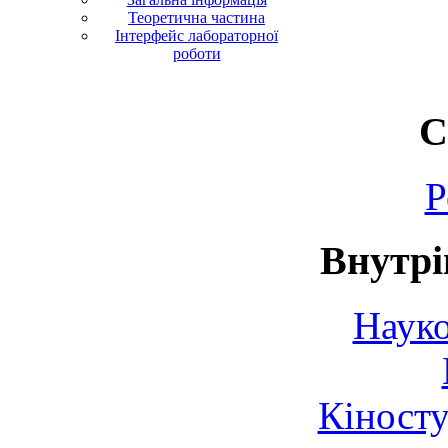
Теоретична частина
Інтерфейс лабораторної
роботи
С
Р
Внутрі
Науко
Кіносту