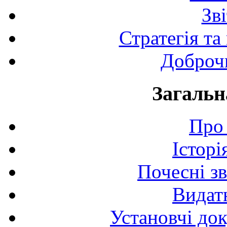
Зв
Стратегія та
Доброчи
Загальн
Про 
Історі
Почесні з
Видат
Установчі до