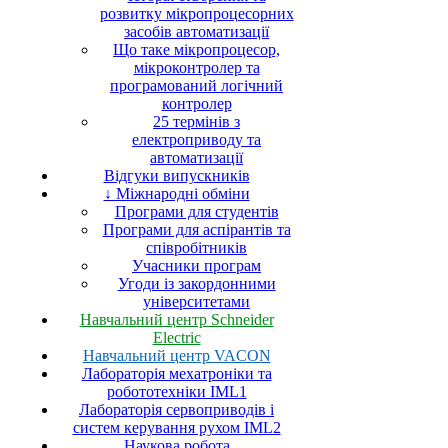
розвитку мікропроцесорних
засобів автоматизації
Що таке мікропроцесор,
мікроконтролер та
програмований логічний
контролер
25 термінів з
електроприводу та
автоматизації
Відгуки випускників
↓ Міжнародні обміни
Програми для студентів
Програми для аспірантів та
співробітників
Учасники програм
Угоди із закордонними
університетами
Навчальний центр Schneider
Electric
Навчальний центр VACON
Лабораторія мехатроніки та
робототехніки IML1
Лабораторія сервоприводів і
систем керування рухом IML2
Наукова робота