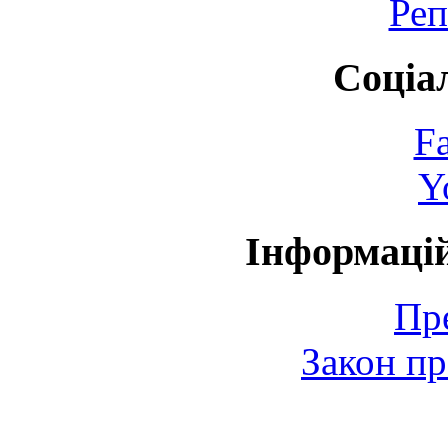
Реп
Соціа
F
Y
Інформаці
Пр
Закон пр