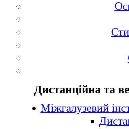
Ос
Сти
Дистанційна та в
Міжгалузевий інст
Диста