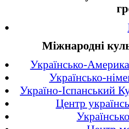
гр
Міжнародні куль
Українсько-Америка
Українсько-німе
Україно-Іспанський К
Центр українсь
Українськ