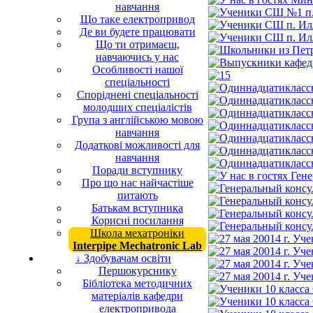
навчання
Що таке електропривод
Де ви будете працювати
Що ти отримаєш,
навчаючись у нас
Особливості нашої
спеціальності
Споріднені спеціальності
молодших спеціалістів
Група з англійською мовою
навчання
Додаткові можливості для
навчання
Поради вступнику
Про що нас найчастіше
питають
Батькам вступника
Корисні посилання
Школа мехатроніки
Interpipe Mechatronic Lab
↓ Здобувачам освіти
Першокурснику
Бібліотека методичних
матеріалів кафедри
електропривода