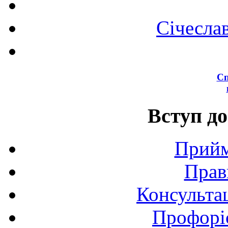
Січесла
Сп
Вступ до
Прийм
Прав
Консультац
Профоріє