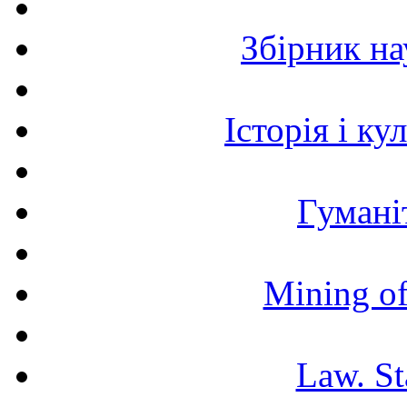
Збірник н
Історія і к
Гумані
Mining of
Law. St