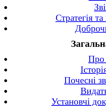
Зв
Стратегія та
Доброчи
Загальн
Про 
Історі
Почесні з
Видат
Установчі до