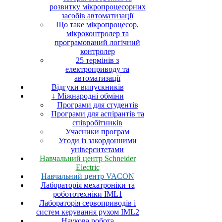
розвитку мікропроцесорних
засобів автоматизації
Що таке мікропроцесор,
мікроконтролер та
програмований логічний
контролер
25 термінів з
електроприводу та
автоматизації
Відгуки випускників
↓ Міжнародні обміни
Програми для студентів
Програми для аспірантів та
співробітників
Учасники програм
Угоди із закордонними
університетами
Навчальний центр Schneider
Electric
Навчальний центр VACON
Лабораторія мехатроніки та
робототехніки IML1
Лабораторія сервоприводів і
систем керування рухом IML2
Наукова робота