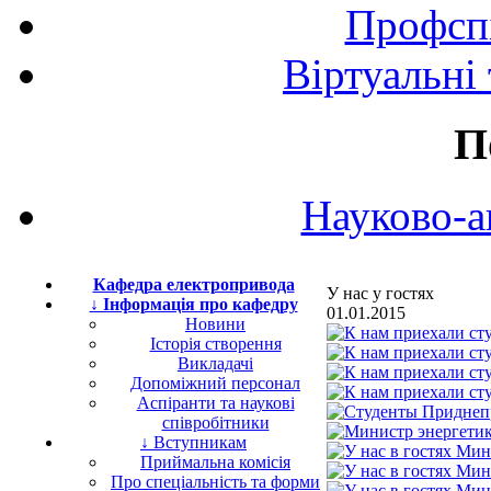
Профспі
Віртуальні
П
Науково-а
Кафедра електропривода
У нас у гостях
↓ Інформація про кафедру
01.01.2015
Новини
Історія створення
Викладачі
Допоміжний персонал
Аспіранти та наукові
співробітники
↓ Вступникам
Приймальна комісія
Про спеціальність та форми