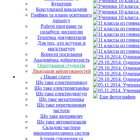
Куратори
Консультації викладачів
Графіки та плани освітнього
процесу
Робочі програми та
силабуси дисциплін
Технічна документація
Для тих, хто вступає в
магістратуру
Корисні посилання
Академічна доброчесність
Опитування студентів
Ліквідація заборгованостей
↓ Цікаві статті
Що таке електропривод
Що таке електромеханіка
Що таке електродвигун
Еще фотографии
Що таке мехатроніка
Що таке перетворювач
частоти
Що таке випрямляч
Що таке автоматизація
Складові частини
мікропроцесорних систем
Історія створення та