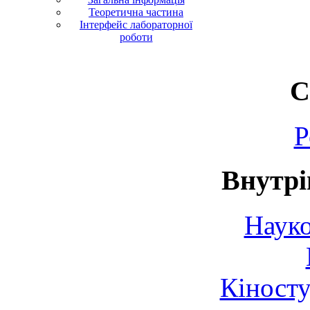
Теоретична частина
Інтерфейс лабораторної
роботи
С
Р
Внутрі
Науко
Кіносту