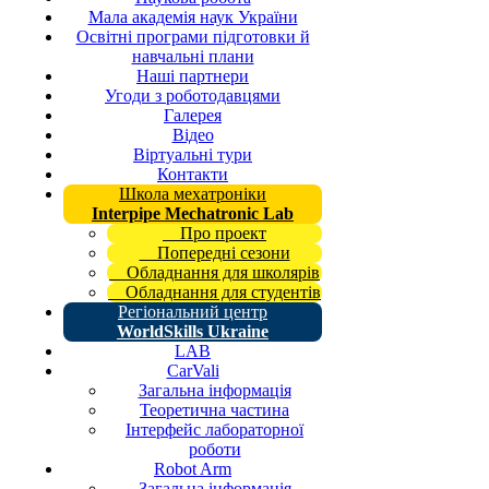
Мала академія наук України
Освітні програми підготовки й
навчальні плани
Наші партнери
Угоди з роботодавцями
Галерея
Відео
Віртуальні тури
Контакти
Школа мехатроніки
Interpipe Mechatronic Lab
Про проект
Попередні сезони
Обладнання для школярів
Обладнання для студентів
Регіональний центр
WorldSkills Ukraine
LAB
CarVali
Загальна інформація
Теоретична частина
Інтерфейс лабораторної
роботи
Robot Arm
Загальна інформація