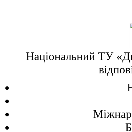
Національний ТУ «Дн
відпов
Міжнаро
Б