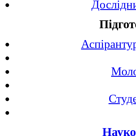
Дослідн
Підгот
Аспірантур
Моло
Студе
Науко