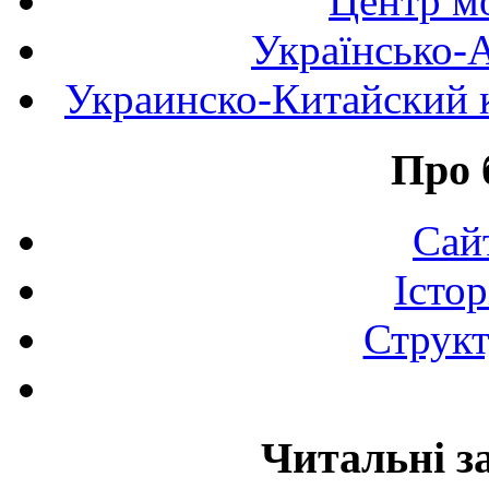
Центр мо
Українсько-
Украинско-Китайский к
Про 
Сай
Істор
Структ
Читальні з