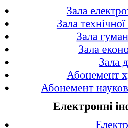
Зала електро
Зала технічної
Зала гуман
Зала екон
Зала 
Абонемент х
Абонемент науково
Електронні ін
Електр