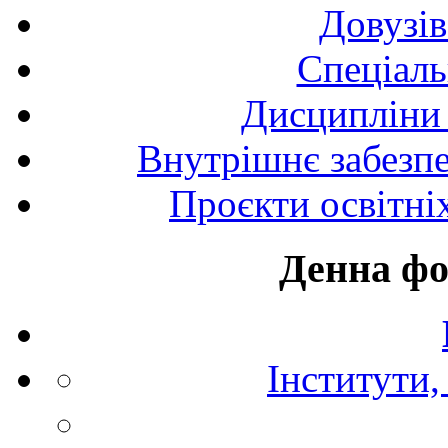
Довузів
Спецiаль
Дисципліни 
Внутрішнє забезпе
Проєкти освітні
Денна фо
Інститути,