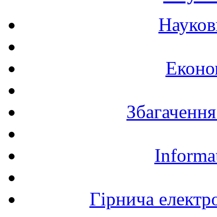
Науков
Еконо
Збагачення
Informa
Гірнича електр