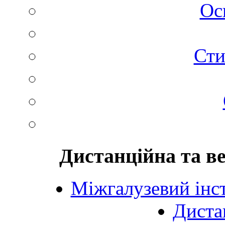
Ос
Сти
Дистанційна та в
Міжгалузевий інст
Диста