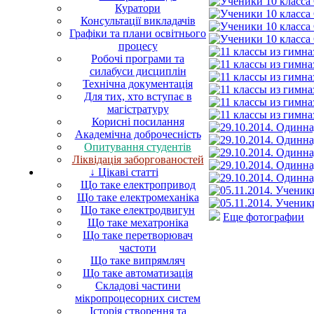
Куратори
Консультації викладачів
Графіки та плани освітнього
процесу
Робочі програми та
силабуси дисциплін
Технічна документація
Для тих, хто вступає в
магістратуру
Корисні посилання
Академічна доброчесність
Опитування студентів
Ліквідація заборгованостей
↓ Цікаві статті
Що таке електропривод
Що таке електромеханіка
Що таке електродвигун
Еще фотографии
Що таке мехатроніка
Що таке перетворювач
частоти
Що таке випрямляч
Що таке автоматизація
Складові частини
мікропроцесорних систем
Історія створення та