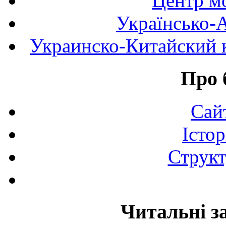
Центр мо
Українсько-
Украинско-Китайский к
Про 
Сай
Істор
Структ
Читальні з