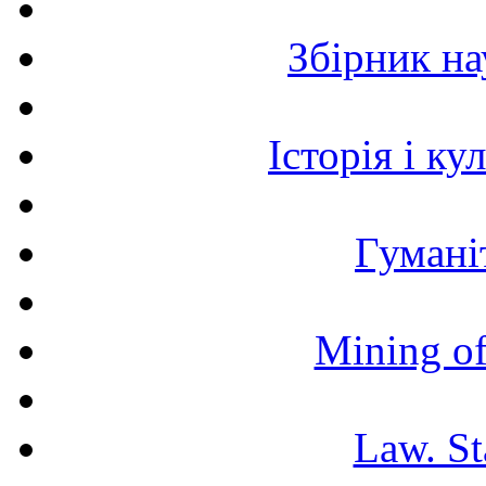
Збірник н
Історія і к
Гумані
Mining of
Law. St