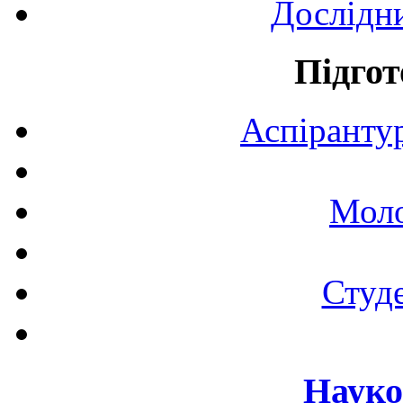
Дослідн
Підгот
Аспірантур
Моло
Студе
Науко