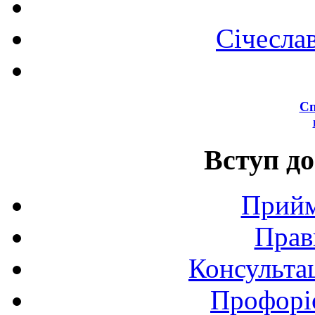
Січесла
Сп
Вступ до
Прийм
Прав
Консультац
Профоріє