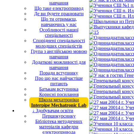
навчання
Що таке електропривод
Де ви будете працювати
Що ти отримаєш,
навчаючись у нас
Особливості нашої
спеціальності
Споріднені спеціальності
молодших спеціалістів
Група з англійською мовою
навчання
Додаткові можливості для
навчання
Поради вступнику
Про що нас найчастіше
питають
Батькам вступника
Корисні посилання
Школа мехатроніки
Interpipe Mechatronic Lab
↓ Здобувачам освіти
Першокурснику
Бібліотека методичних
матеріалів кафедри
електропривода