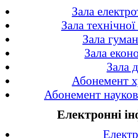
Зала електро
Зала технічної
Зала гуман
Зала екон
Зала 
Абонемент х
Абонемент науково
Електронні ін
Електр