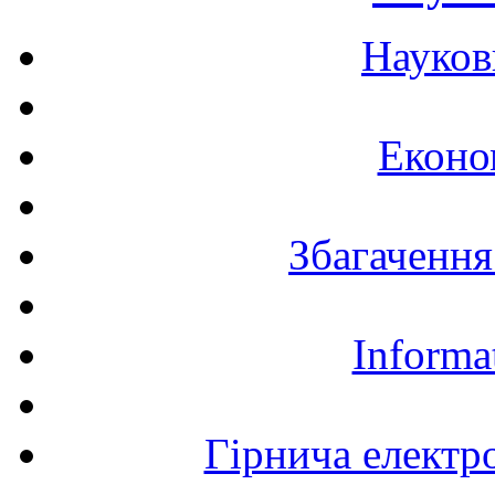
Науков
Еконо
Збагачення
Informa
Гірнича електр