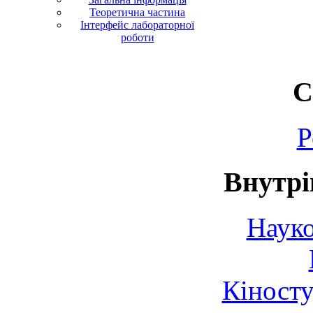
Теоретична частина
Інтерфейс лабораторної
роботи
С
Р
Внутрі
Науко
Кіносту