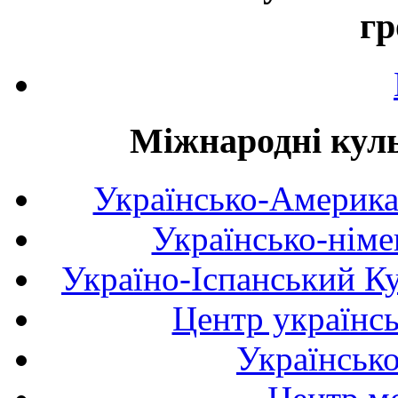
гр
Міжнародні куль
Українсько-Америка
Українсько-німе
Україно-Іспанський К
Центр українсь
Українськ