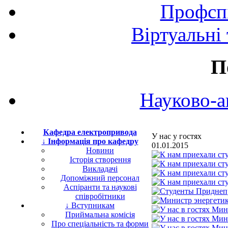
Профспі
Віртуальні
П
Науково-а
Кафедра електропривода
У нас у гостях
↓ Інформація про кафедру
01.01.2015
Новини
Історія створення
Викладачі
Допоміжний персонал
Аспіранти та наукові
співробітники
↓ Вступникам
Приймальна комісія
Про спеціальність та форми