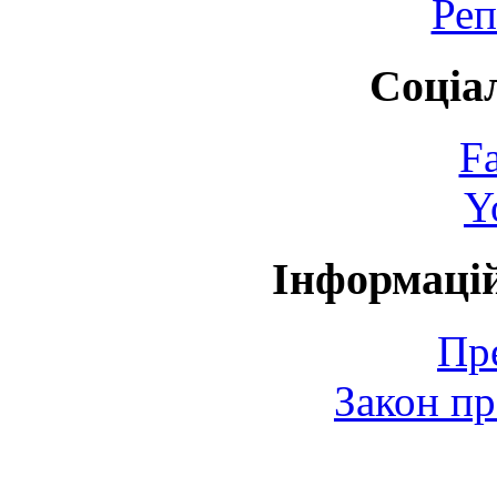
Реп
Соціа
F
Y
Інформаці
Пр
Закон пр