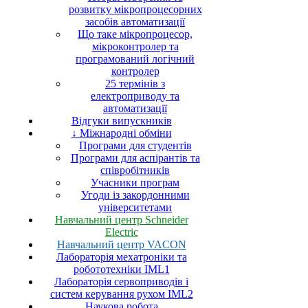
розвитку мікропроцесорних
засобів автоматизації
Що таке мікропроцесор,
мікроконтролер та
програмований логічний
контролер
25 термінів з
електроприводу та
автоматизації
Відгуки випускників
↓ Міжнародні обміни
Програми для студентів
Програми для аспірантів та
співробітників
Учасники програм
Угоди із закордонними
університетами
Навчальний центр Schneider
Electric
Навчальний центр VACON
Лабораторія мехатроніки та
робототехніки IML1
Лабораторія сервоприводів і
систем керування рухом IML2
Наукова робота