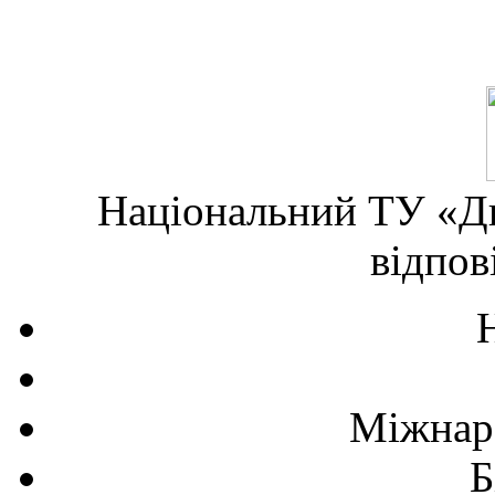
Національний ТУ «Дн
відпов
Міжнаро
Б