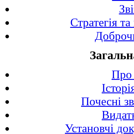
Зв
Стратегія та
Доброчи
Загальн
Про 
Історі
Почесні з
Видат
Установчі до