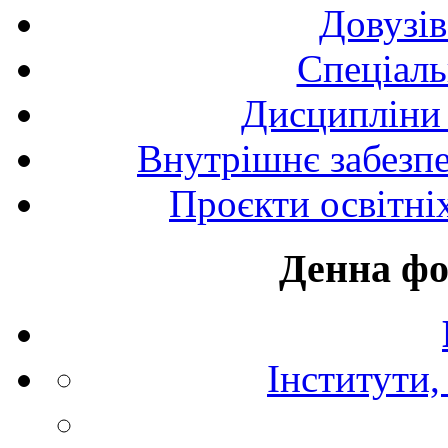
Довузів
Спецiаль
Дисципліни 
Внутрішнє забезпе
Проєкти освітні
Денна фо
Інститути,