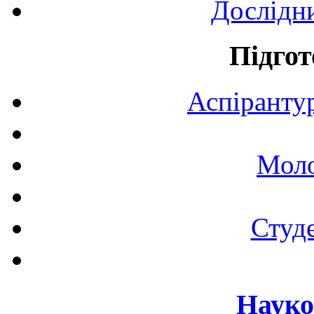
Дослідн
Підгот
Аспірантур
Моло
Студе
Науко