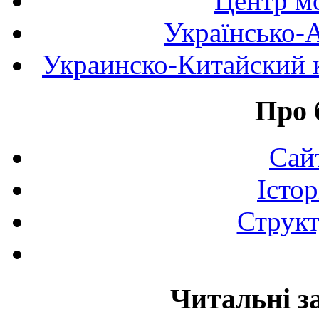
Центр мо
Українсько-
Украинско-Китайский к
Про 
Сай
Істор
Структ
Читальні з