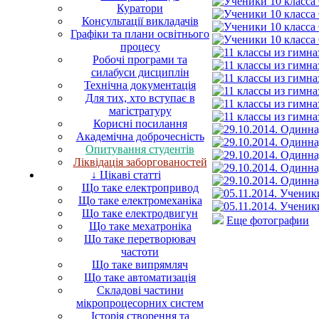
Куратори
Консультації викладачів
Графіки та плани освітнього
процесу
Робочі програми та
силабуси дисциплін
Технічна документація
Для тих, хто вступає в
магістратуру
Корисні посилання
Академічна доброчесність
Опитування студентів
Ліквідація заборгованостей
↓ Цікаві статті
Що таке електропривод
Що таке електромеханіка
Що таке електродвигун
Еще фотографии
Що таке мехатроніка
Що таке перетворювач
частоти
Що таке випрямляч
Що таке автоматизація
Складові частини
мікропроцесорних систем
Історія створення та