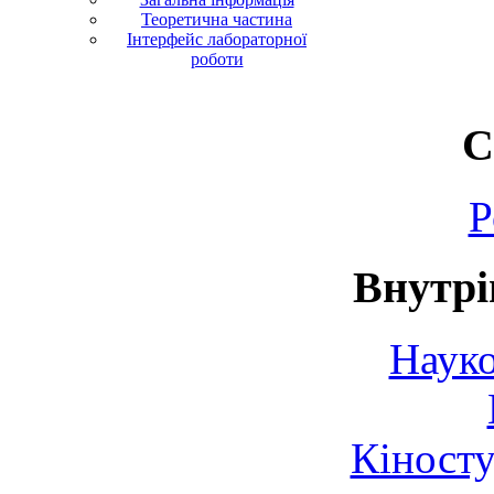
Теоретична частина
Інтерфейс лабораторної
роботи
С
Р
Внутрі
Науко
Кіносту