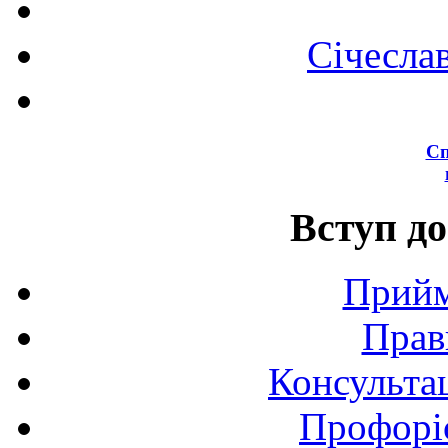
Січесла
Сп
Вступ до
Прийм
Прав
Консультац
Профоріє