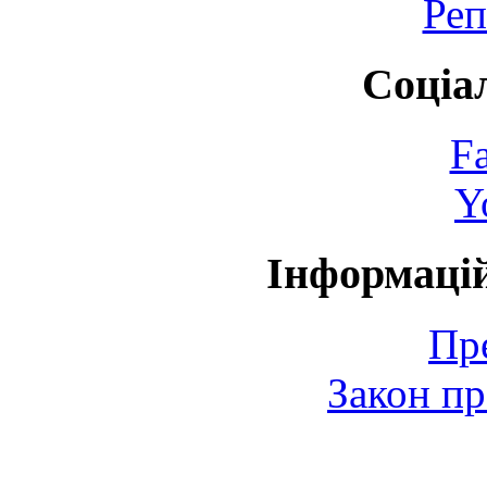
Реп
Соціа
F
Y
Інформаці
Пр
Закон пр