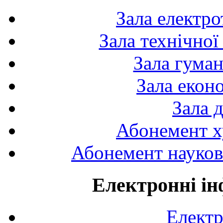
Зала електро
Зала технічної
Зала гуман
Зала екон
Зала 
Абонемент х
Абонемент науково
Електронні ін
Електр