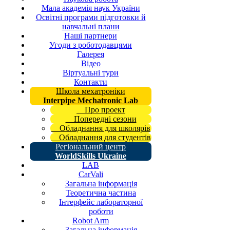
Мала академія наук України
Освітні програми підготовки й
навчальні плани
Наші партнери
Угоди з роботодавцями
Галерея
Відео
Віртуальні тури
Контакти
Школа мехатроніки
Interpipe Mechatronic Lab
Про проект
Попередні сезони
Обладнання для школярів
Обладнання для студентів
Регіональний центр
WorldSkills Ukraine
LAB
CarVali
Загальна інформація
Теоретична частина
Інтерфейс лабораторної
роботи
Robot Arm
Загальна інформація