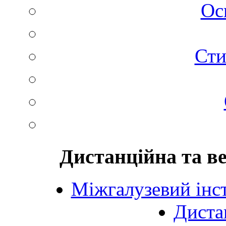
Ос
Сти
Дистанційна та в
Міжгалузевий інст
Диста