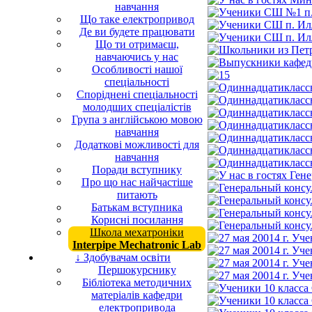
навчання
Що таке електропривод
Де ви будете працювати
Що ти отримаєш,
навчаючись у нас
Особливості нашої
спеціальності
Споріднені спеціальності
молодших спеціалістів
Група з англійською мовою
навчання
Додаткові можливості для
навчання
Поради вступнику
Про що нас найчастіше
питають
Батькам вступника
Корисні посилання
Школа мехатроніки
Interpipe Mechatronic Lab
↓ Здобувачам освіти
Першокурснику
Бібліотека методичних
матеріалів кафедри
електропривода