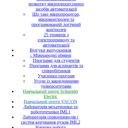
розвитку мікропроцесорних
засобів автоматизації
Що таке мікропроцесор,
мікроконтролер та
програмований логічний
контролер
25 термінів з
електроприводу та
автоматизації
Відгуки випускників
↓ Міжнародні обміни
Програми для студентів
Програми для аспірантів та
співробітників
Учасники програм
Угоди із закордонними
університетами
Навчальний центр Schneider
Electric
Навчальний центр VACON
Лабораторія мехатроніки та
робототехніки IML1
Лабораторія сервоприводів і
систем керування рухом IML2
Наукова робота