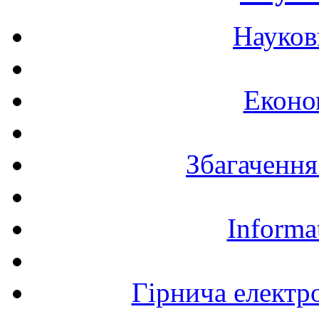
Науков
Еконо
Збагачення
Informa
Гірнича електр