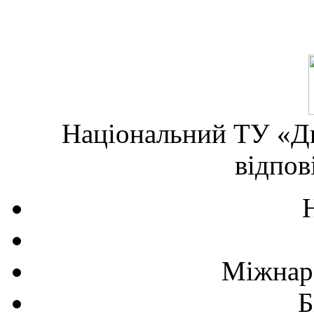
Національний ТУ «Дн
відпов
Міжнаро
Б