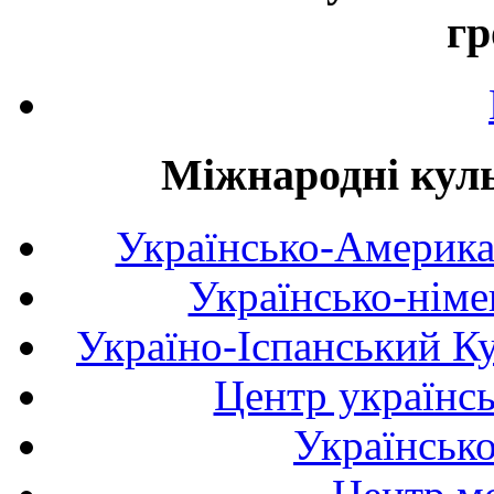
гр
Міжнародні куль
Українсько-Америка
Українсько-німе
Україно-Іспанський К
Центр українсь
Українськ