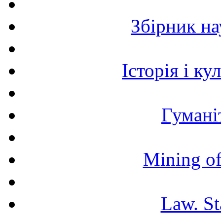
Збірник н
Історія і к
Гумані
Mining of
Law. St