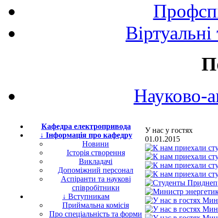
Профспі
Віртуальні
П
Науково-а
Кафедра електропривода
У нас у гостях
↓ Інформація про кафедру
01.01.2015
Новини
Історія створення
Викладачі
Допоміжний персонал
Аспіранти та наукові
співробітники
↓ Вступникам
Приймальна комісія
Про спеціальність та форми