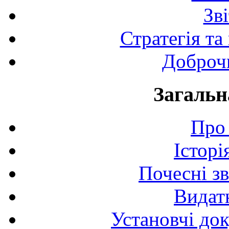
Зв
Стратегія та
Доброчи
Загальн
Про 
Історі
Почесні з
Видат
Установчі до