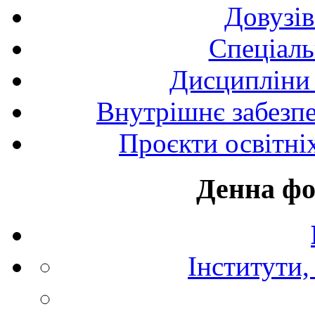
Довузів
Спецiаль
Дисципліни 
Внутрішнє забезпе
Проєкти освітні
Денна фо
Інститути,