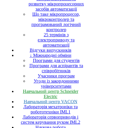
розвитку мікропроцесорних
засобів автоматизації
Що таке мікропроцесор,
мікроконтролер та
програмований логічний
контролер
25 термінів з
електроприводу та
автоматизації
Відгуки випускників
↓ Міжнародні обміни
Програми для студентів
Програми для аспірантів та
співробітників
Учасники програм
Угоди із закордонними
університетами
Навчальний центр Schneider
Electric
Навчальний центр VACON
Лабораторія мехатроніки та
робототехніки IML1
Лабораторія сервоприводів і
систем керування рухом IML2
Наукова робота