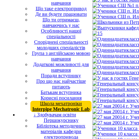
навчання
Що таке електропривод
Де ви будете працювати
Що ти отримаєш,
навчаючись у нас
Особливості нашої
спеціальності
Споріднені спеціальності
молодших спеціалістів
Група з англійською мовою
навчання
Додаткові можливості для
навчання
Поради вступнику
Про що нас найчастіше
питають
Батькам вступника
Корисні посилання
Школа мехатроніки
Interpipe Mechatronic Lab
↓ Здобувачам освіти
Першокурснику
Бібліотека методичних
матеріалів кафедри
електропривода