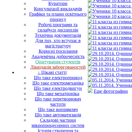
Куратори
Консультації викладачів
Графіки та плани освітнього
процесу
Робочі програми та
силабуси дисциплін
Технічна документація
Для тих, хто вступає в
магістратуру
Корисні посилання
Академічна доброчесність
Опитування студентів
Ліквідація заборгованостей
↓ Цікаві статті
Що таке електропривод
Що таке електромеханіка
Що таке електродвигун
Еще фотографии
Що таке мехатроніка
Що таке перетворювач
частоти
Що таке випрямляч
Що таке автоматизація
Складові частини
мікропроцесорних систем
Історія створення та