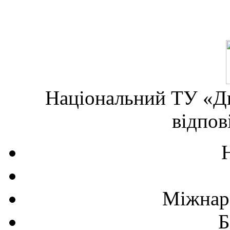
Національний ТУ «Дн
відпов
Міжнаро
Б