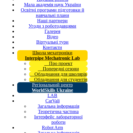
Мала академія наук України
Освітні програми підготовки й
навчальні плани
Наші партнери
Угоди з роботодавцями
Галерея
Відео
Віртуальні тури
Контакти
Школа мехатроніки
Interpipe Mechatronic Lab
Про проект
Попередні сезони
Обладнання для школярів
Обладнання для студентів
Регіональний центр
WorldSkills Ukraine
LAB
CarVali
Загальна інформація
Теоретична частина
Інтерфейс лабораторної
роботи
Robot Arm
Загальна інформація