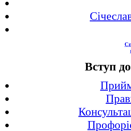
Січесла
Сп
Вступ до
Прийм
Прав
Консультац
Профоріє