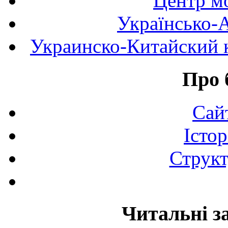
Центр мо
Українсько-
Украинско-Китайский к
Про 
Сай
Істор
Структ
Читальні з