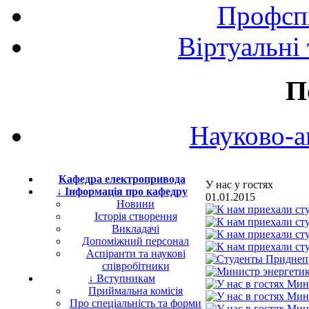
Профспі
Віртуальні
П
Науково-а
Кафедра електропривода
У нас у гостях
↓ Інформація про кафедру
01.01.2015
Новини
Історія створення
Викладачі
Допоміжний персонал
Аспіранти та наукові
співробітники
↓ Вступникам
Приймальна комісія
Про спеціальність та форми