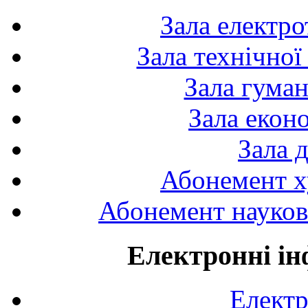
Зала електро
Зала технічної
Зала гуман
Зала екон
Зала 
Абонемент х
Абонемент науково
Електронні ін
Електр