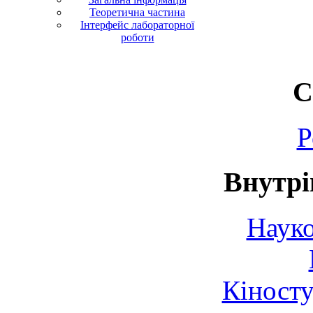
Теоретична частина
Інтерфейс лабораторної
роботи
С
Р
Внутрі
Науко
Кіносту