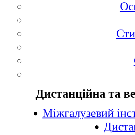
Ос
Сти
Дистанційна та в
Міжгалузевий інст
Диста