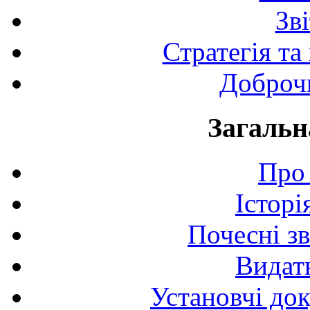
Зв
Стратегія та
Доброчи
Загальн
Про 
Історі
Почесні з
Видат
Установчі до