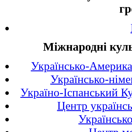
гр
Міжнародні куль
Українсько-Америка
Українсько-німе
Україно-Іспанський К
Центр українсь
Українськ