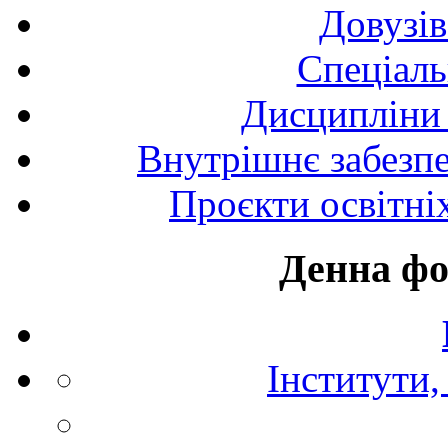
Довузів
Спецiаль
Дисципліни 
Внутрішнє забезпе
Проєкти освітні
Денна фо
Інститути,