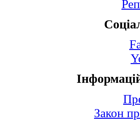
Реп
Соціа
F
Y
Інформаці
Пр
Закон пр