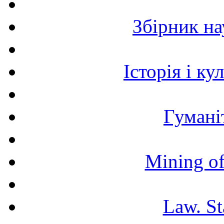
Збірник н
Історія і к
Гумані
Mining of
Law. St