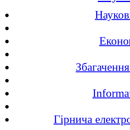
Науков
Еконо
Збагачення
Informa
Гірнича електр