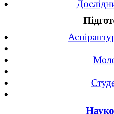
Дослідн
Підгот
Аспірантур
Моло
Студе
Науко