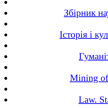
Збірник н
Історія і к
Гумані
Mining of
Law. St