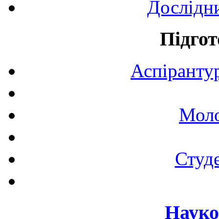
Дослідн
Підгот
Аспірантур
Моло
Студе
Науко