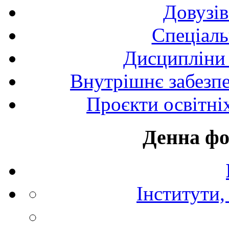
Довузів
Спецiаль
Дисципліни 
Внутрішнє забезпе
Проєкти освітні
Денна фо
Інститути,