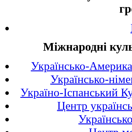
гр
Міжнародні куль
Українсько-Америка
Українсько-німе
Україно-Іспанський К
Центр українсь
Українськ