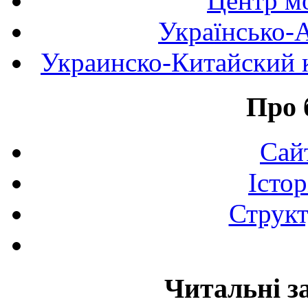
Центр мо
Українсько-
Украинско-Китайский к
Про 
Сай
Істор
Структ
Читальні з