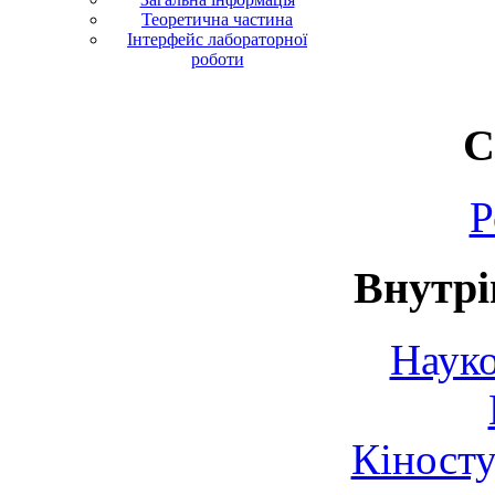
Теоретична частина
Інтерфейс лабораторної
роботи
С
Р
Внутрі
Науко
Кіносту