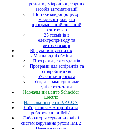
розвитку мікропроцесорних
засобів автоматизації
Що таке мікропроцесор,
мікроконтролер та
програмований логічний
контролер
25 термінів з
електроприводу та
автоматизації
Відгуки випускників
↓ Міжнародні обміни
Програми для студентів
Програми для аспірантів та
співробітників
Учасники програм
Угоди із закордонними
університетами
Навчальний центр Schneider
Electric
Навчальний центр VACON
Лабораторія мехатроніки та
робототехніки IML1
Лабораторія сервоприводів і
систем керування рухом IML2
Наукова робота