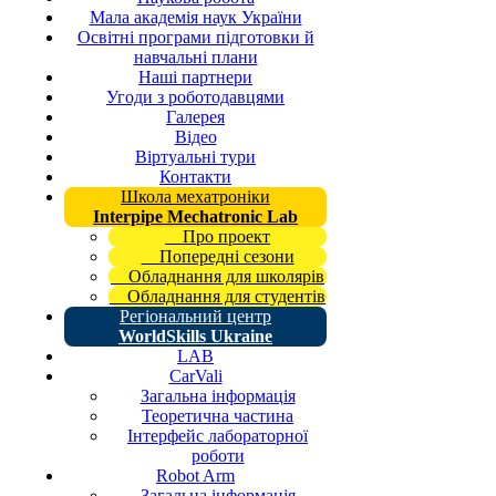
Мала академія наук України
Освітні програми підготовки й
навчальні плани
Наші партнери
Угоди з роботодавцями
Галерея
Відео
Віртуальні тури
Контакти
Школа мехатроніки
Interpipe Mechatronic Lab
Про проект
Попередні сезони
Обладнання для школярів
Обладнання для студентів
Регіональний центр
WorldSkills Ukraine
LAB
CarVali
Загальна інформація
Теоретична частина
Інтерфейс лабораторної
роботи
Robot Arm
Загальна інформація