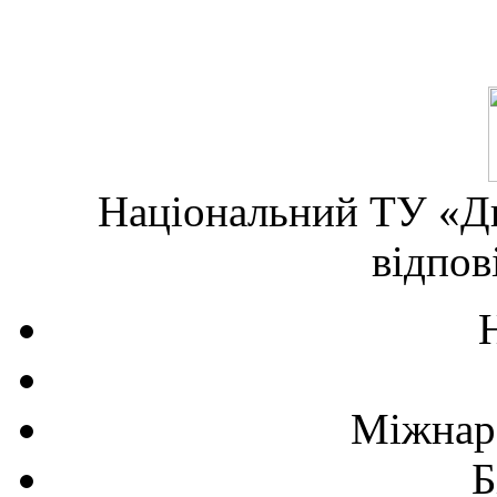
Національний ТУ «Дн
відпов
Міжнаро
Б