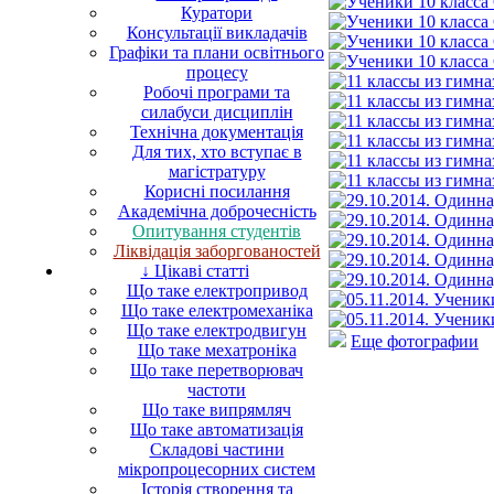
Куратори
Консультації викладачів
Графіки та плани освітнього
процесу
Робочі програми та
силабуси дисциплін
Технічна документація
Для тих, хто вступає в
магістратуру
Корисні посилання
Академічна доброчесність
Опитування студентів
Ліквідація заборгованостей
↓ Цікаві статті
Що таке електропривод
Що таке електромеханіка
Що таке електродвигун
Еще фотографии
Що таке мехатроніка
Що таке перетворювач
частоти
Що таке випрямляч
Що таке автоматизація
Складові частини
мікропроцесорних систем
Історія створення та