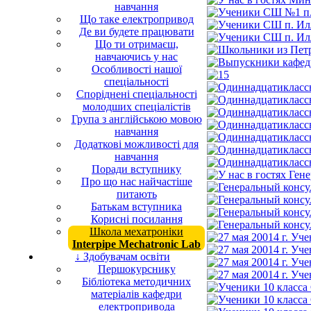
навчання
Що таке електропривод
Де ви будете працювати
Що ти отримаєш,
навчаючись у нас
Особливості нашої
спеціальності
Споріднені спеціальності
молодших спеціалістів
Група з англійською мовою
навчання
Додаткові можливості для
навчання
Поради вступнику
Про що нас найчастіше
питають
Батькам вступника
Корисні посилання
Школа мехатроніки
Interpipe Mechatronic Lab
↓ Здобувачам освіти
Першокурснику
Бібліотека методичних
матеріалів кафедри
електропривода