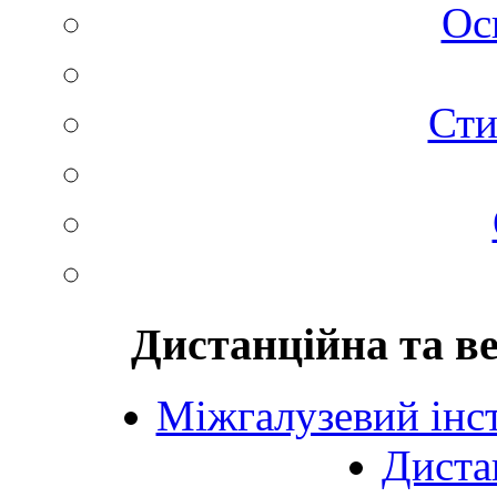
Ос
Сти
Дистанційна та в
Міжгалузевий інст
Диста