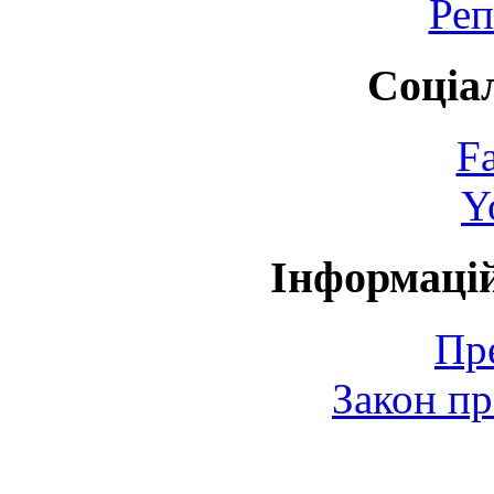
Реп
Соціа
F
Y
Інформаці
Пр
Закон пр