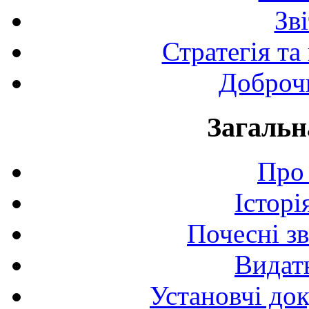
Зв
Стратегія та
Доброчи
Загальн
Про 
Історі
Почесні з
Видат
Установчі до