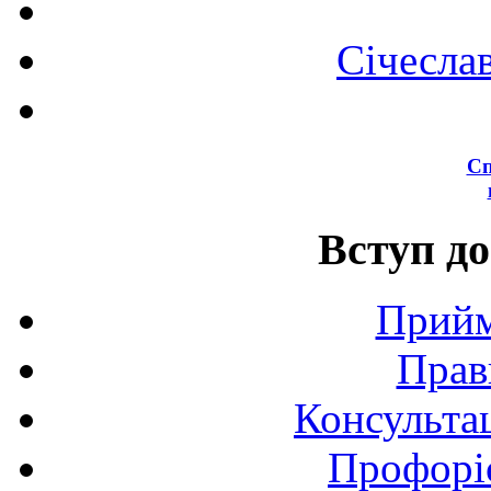
Січесла
Сп
Вступ до
Прийм
Прав
Консультац
Профоріє