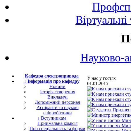
Профспі
Віртуальні
П
Науково-а
Кафедра електропривода
У нас у гостях
↓ Інформація про кафедру
01.01.2015
Новини
Історія створення
Викладачі
Допоміжний персонал
Аспіранти та наукові
співробітники
↓ Вступникам
Приймальна комісія
Про спеціальність та форми