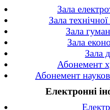
Зала електро
Зала технічної
Зала гуман
Зала екон
Зала 
Абонемент х
Абонемент науково
Електронні ін
Електр