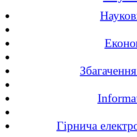
Науков
Еконо
Збагачення
Informa
Гірнича електр